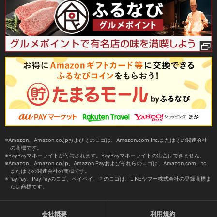
Amazon、Amazon.co.jpおよびそのロゴは、Amazon.com,Inc.またはその関連会社
の商標です。
PayPayマネーライトが付与されます。PayPayマネーライトの出金はできません。
Amazon、Amazon.co.jp、Amazon Payおよびそれらのロゴは、Amazon.com, Inc.
またはその関連会社の商標です。
PayPay、PayPayのロゴ、ペイペイ、Ｐのロゴは、LINEヤフー株式会社の登録商標ま
たは商標です。
会社概要
利用規約