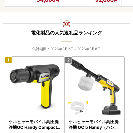
電化製品の人気返礼品ランキング
集計期間：2026年8月2日～2026年8月8日
ケルヒャーモバイル高圧洗
ケルヒャーモバイル高圧洗
浄機OC Handy Compact
浄機 OC 5 Handy（ハンデ
（ハンディエア） APV000
ィジェット） APV0006