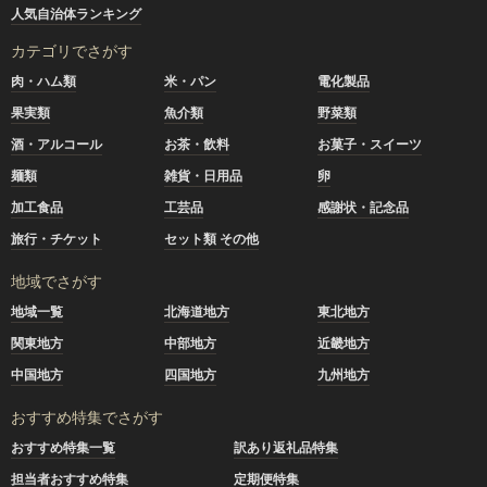
人気自治体ランキング
カテゴリでさがす
肉・ハム類
米・パン
電化製品
果実類
魚介類
野菜類
酒・アルコール
お茶・飲料
お菓子・スイーツ
麺類
雑貨・日用品
卵
加工食品
工芸品
感謝状・記念品
旅行・チケット
セット類 その他
地域でさがす
地域一覧
北海道地方
東北地方
関東地方
中部地方
近畿地方
中国地方
四国地方
九州地方
おすすめ特集でさがす
おすすめ特集一覧
訳あり返礼品特集
担当者おすすめ特集
定期便特集