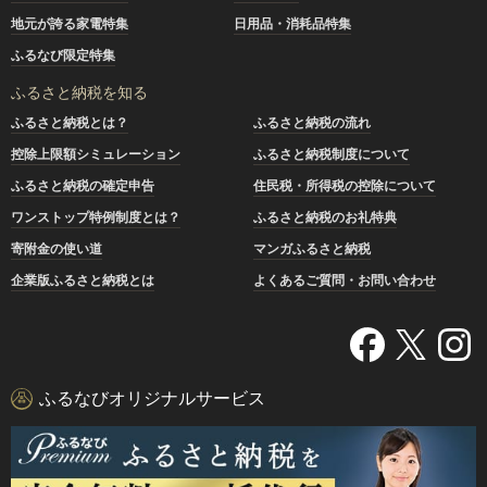
地元が誇る家電特集
日用品・消耗品特集
ふるなび限定特集
ふるさと納税を知る
ふるさと納税とは？
ふるさと納税の流れ
控除上限額シミュレーション
ふるさと納税制度について
ふるさと納税の確定申告
住民税・所得税の控除について
ワンストップ特例制度とは？
ふるさと納税のお礼特典
寄附金の使い道
マンガふるさと納税
企業版ふるさと納税とは
よくあるご質問・お問い合わせ
ふるなびオリジナルサービス