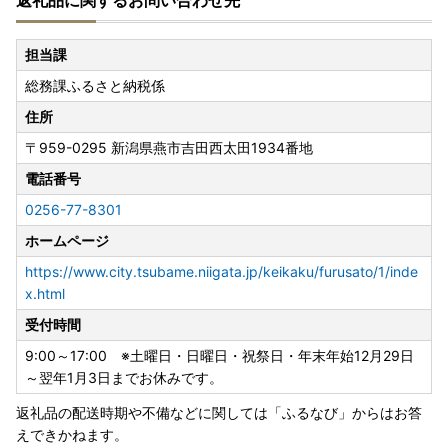
返礼品に関するお問い合わせ先
燕市へ応援いただき誠にありがとうございます✨✨😆✨✨
皆さまからのお声をいただき、燕市ではふるなびに掲載して
担当課
おります返礼品を随時追加しております✨✨✨
総務課ふるさと納税係
キッチン用品やテーブルウェア等、燕市の技術を用いた返礼
住所
品をご用意しております。
〒959-0295
新潟県燕市吉田西太田1934番地
皆さまの生活を豊かにする魅力的なラインナップとなってお
りますので、ぜひご覧ください！😄✨
電話番号
0256-77-8301
ホームページ
【2023年9月16日放送の情報番組「サタデープラス」の人
気コーナー『ひたすら試してランキング』で「全自動コーヒ
https://www.city.tsubame.niigata.jp/keikaku/furusato/1/inde
ーメーカー（3杯用）」が総合第1位に選ばれました！】
x.html
受付時間
全自動コーヒーメーカー 3カップ
9:00～17:00 ※土曜日・日曜日・祝祭日・年末年始12月29日
～翌年1月3日までお休みです。
返礼品の配送時期や不備などに関しては「ふるなび」からはお答
【TBS系日曜劇場「グランメゾン東京」で燕市のカトラリー
えできかねます。
が使用されました‼】