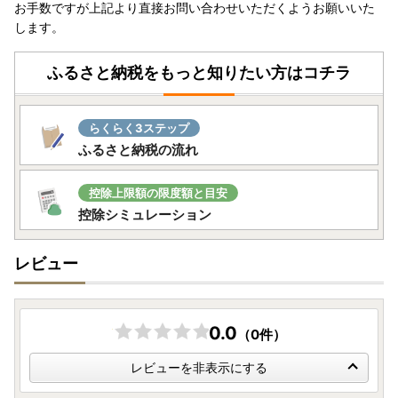
お手数ですが上記より直接お問い合わせいただくようお願いいた
します。
2019年に放送されたTBS系日曜劇場「グランメゾン東
京」にて、燕市産のカトラリーが評価され、第4話（2019年
ふるさと納税をもっと知りたい方はコチラ
11月10日放送）から、こだわりの主人公のレストランの小道
具として使用されました。
「グランメゾン東京」に認められたカトラリーと同様に、
らくらく3ステップ
優れたデザイン・品質を有するカトラリーを揃えていますの
ふるさと納税の流れ
で、ぜひご覧ください。
燕市を応援いただいた方に「職人の技」でお返しします。
控除上限額の限度額と目安
※「グランメゾン東京」・・・ 主人公のシェフが三ツ星レ
控除シミュレーション
ストランを目指す物語
レビュー
【お問い合わせ】
燕市役所総務課 ふるさと納税係
0.0
（0件）
電話番号 0256-77-8301 または 0256-94-7120
受付時間 9時00分～17時00分(土曜・日曜・祝日・年末年
レビューを非表示にする
始を除く)