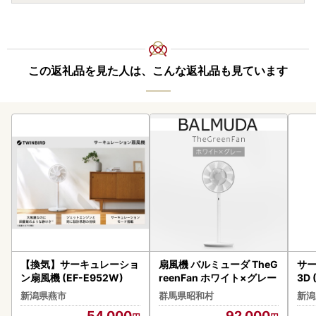
住所 〒959-0295 新潟県燕市吉田西太田1934番地
この返礼品を見た人は、こんな返礼品も見ています
【換気】サーキュレーショ
扇風機 バルミューダ TheG
サ
ン扇風機 (EF-E952W)
reenFan ホワイト×グレー
3D 
新潟県燕市
群馬県昭和村
新潟
54,000
92,000