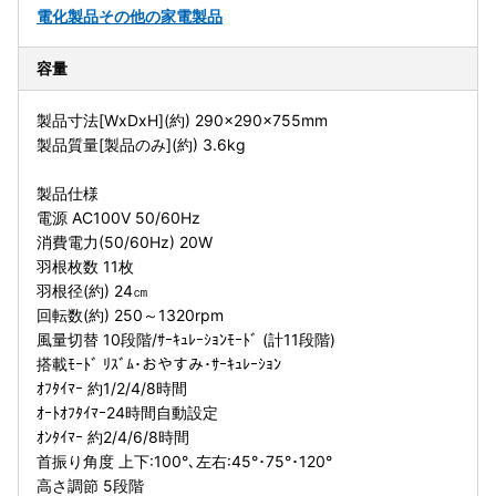
電化製品
その他の家電製品
容量
製品寸法[WxDxH](約) 290×290×755mm
製品質量[製品のみ](約) 3.6kg
製品仕様
電源 AC100V 50/60Hz
消費電力(50/60Hz) 20W
羽根枚数 11枚
羽根径(約) 24㎝
回転数(約) 250～1320rpm
風量切替 10段階/ｻｰｷｭﾚｰｼｮﾝﾓｰﾄﾞ (計11段階)
搭載ﾓｰﾄﾞ ﾘｽﾞﾑ･おやすみ･ｻｰｷｭﾚｰｼｮﾝ
ｵﾌﾀｲﾏｰ 約1/2/4/8時間
ｵｰﾄｵﾌﾀｲﾏｰ24時間自動設定
ｵﾝﾀｲﾏｰ 約2/4/6/8時間
首振り角度 上下:100°､左右:45°･75°･120°
高さ調節 5段階