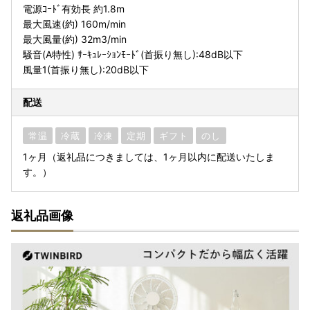
電源ｺｰﾄﾞ有効長 約1.8m
最大風速(約) 160m/min
最大風量(約) 32m3/min
騒音(A特性) ｻｰｷｭﾚｰｼｮﾝﾓｰﾄﾞ(首振り無し):48dB以下
風量1(首振り無し):20dB以下
配送
常温
冷蔵
冷凍
定期
ギフト
のし
1ヶ月（返礼品につきましては、1ヶ月以内に配送いたしま
す。）
返礼品画像