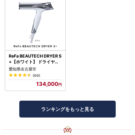
ReFa BEAUTECH DRYER S
+【ホワイト】 ドライヤー
美容 家電 ドライヤー リフ
愛知県名古屋市
ァ
(69)
134,000
ランキングをもっと見る