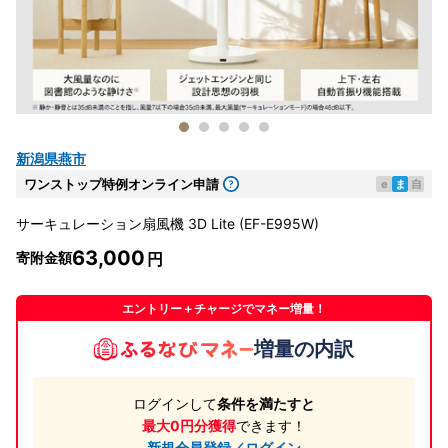
新潟県燕市
ワンストップ特例オンライン申請
e
ま
自
サーキュレーション扇風機 3D Lite (EF-E995W)
63,000
寄附金額
エントリー＋チャージでマネー増量！
増量の内訳
ログインして
条件を満たすと
最大0円分獲得
できます！
新規会員登録／ログイン