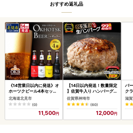
おすすめ返礼品
《14営業日以内に発送》オ
【14日以内発送！数量限定
バー
ホーツクビール4本セット
】佐賀牛入り ハンバーグ 2
クラ
( 飲料 飲み物 お酒 ビール
2個 2.6kg(120g×22個)(H
アボ
北海道北見市
佐賀県神埼市
滋賀
クラフトビール 瓶ビール
083106)
ン
(0)
(60)
贈答 ギフト 贈り物 お中元
11,500
12,000
御中元 お歳暮 御歳暮 お祝
い プレゼント モルトビー
ル 麦芽100% 熨斗 のし )【
028-0064】