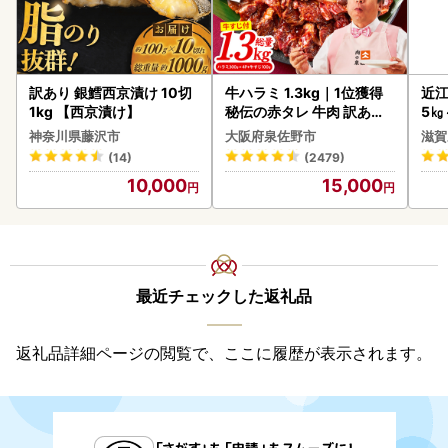
訳あり 銀鱈西京漬け 10切
牛ハラミ 1.3kg｜1位獲得
近江
1kg 【西京漬け】
秘伝の赤タレ 牛肉 訳あり
5㎏
焼肉 BBQ
菜 
神奈川県藤沢市
大阪府泉佐野市
滋賀
(14)
(2479)
10,000
15,000
最近チェックした返礼品
返礼品詳細ページの閲覧で、ここに履歴が表示されます。