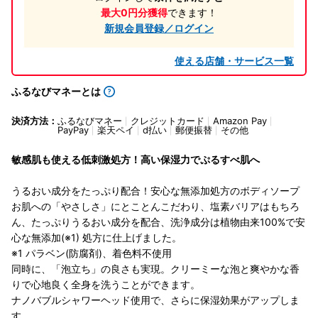
最大0円分獲得
できます！
新規会員登録／ログイン
使える店舗・サービス一覧
ふるなびマネーとは
決済方法：
ふるなびマネー
クレジットカード
Amazon Pay
PayPay
楽天ペイ
d払い
郵便振替
その他
敏感肌も使える低刺激処方！高い保湿力でぷるすべ肌へ
うるおい成分をたっぷり配合！安心な無添加処方のボディソープ
お肌への「やさしさ」にとことんこだわり、塩素バリアはもちろ
ん、たっぷりうるおい成分を配合、洗浄成分は植物由来100%で安
心な無添加(※1) 処方に仕上げました。
※1 パラベン(防腐剤)、着色料不使用
同時に、「泡立ち」の良さも実現。クリーミーな泡と爽やかな香
りで心地良く全身を洗うことができます。
ナノバブルシャワーヘッド使用で、さらに保湿効果がアップしま
す。