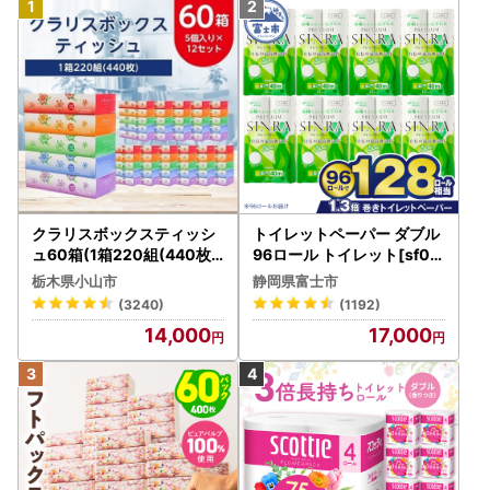
クラリスボックスティッシ
トイレットペーパー ダブル
ュ60箱(1箱220組(440枚))
96ロール トイレット[sf00
(5個入り×12セット)【配送
1-012]
栃木県小山市
静岡県富士市
不可地域：離島・沖縄県】
(3240)
(1192)
【1256759】
14,000
17,000