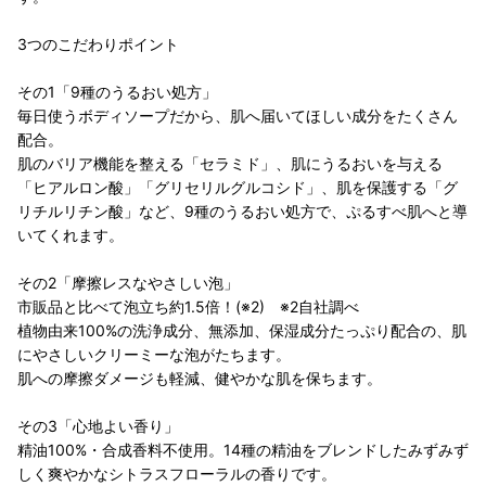
3つのこだわりポイント
その1「9種のうるおい処方」
毎日使うボディソープだから、肌へ届いてほしい成分をたくさん
配合。
肌のバリア機能を整える「セラミド」、肌にうるおいを与える
「ヒアルロン酸」「グリセリルグルコシド」、肌を保護する「グ
リチルリチン酸」など、9種のうるおい処方で、ぷるすべ肌へと導
いてくれます。
その2「摩擦レスなやさしい泡」
市販品と比べて泡立ち約1.5倍！(※2) ※2自社調べ
植物由来100%の洗浄成分、無添加、保湿成分たっぷり配合の、肌
にやさしいクリーミーな泡がたちます。
肌への摩擦ダメージも軽減、健やかな肌を保ちます。
その3「心地よい香り」
精油100%・合成香料不使用。14種の精油をブレンドしたみずみず
しく爽やかなシトラスフローラルの香りです。