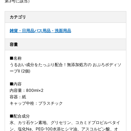
第3号に該当）
カテゴリ
雑貨・日用品
バス用品・洗面用品
容量
■名称
うるおい成分をたっぷり配合！無添加処方の おぷろボディソ
ープⅡ (2個)
■内容
内容量：800ml×2
容器：紙
キャップ中栓：プラスチック
■配合成分
水、カリ石ケン素地、グリセリン、コカミドプロピルベタイ
ン、塩化Na、PEG-100水添ヒシマ油、アスコルビン酸、オ