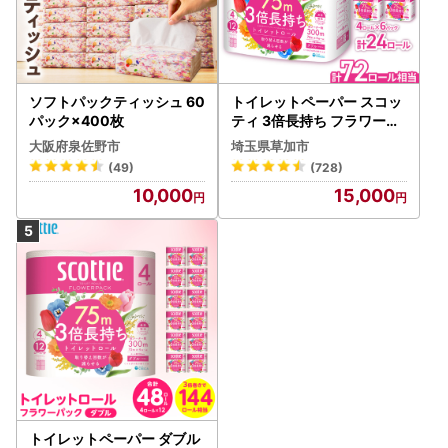
ソフトパックティッシュ 60
トイレットペーパー スコッ
パック×400枚
ティ 3倍長持ち フラワーパ
ック 4ロール×6P
大阪府泉佐野市
埼玉県草加市
(49)
(728)
10,000
15,000
トイレットペーパー ダブル