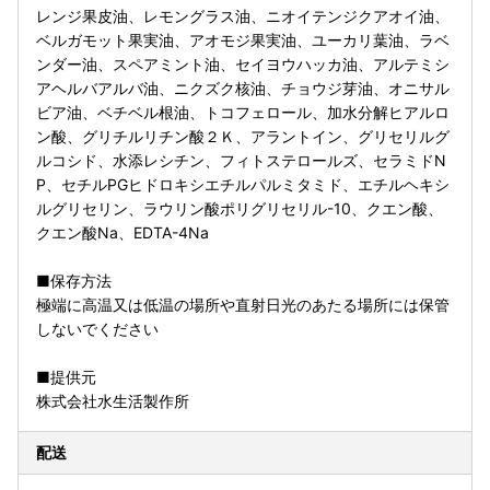
レンジ果皮油、レモングラス油、ニオイテンジクアオイ油、
ベルガモット果実油、アオモジ果実油、ユーカリ葉油、ラベ
ンダー油、スペアミント油、セイヨウハッカ油、アルテミシ
アヘルバアルバ油、ニクズク核油、チョウジ芽油、オニサル
ビア油、ベチベル根油、トコフェロール、加水分解ヒアルロ
ン酸、グリチルリチン酸２Ｋ、アラントイン、グリセリルグ
ルコシド、水添レシチン、フィトステロールズ、セラミドN
P、セチルPGヒドロキシエチルパルミタミド、エチルヘキシ
ルグリセリン、ラウリン酸ポリグリセリル-10、クエン酸、
クエン酸Na、EDTA-4Na
■保存方法
極端に高温又は低温の場所や直射日光のあたる場所には保管
しないでください
■提供元
株式会社水生活製作所
配送