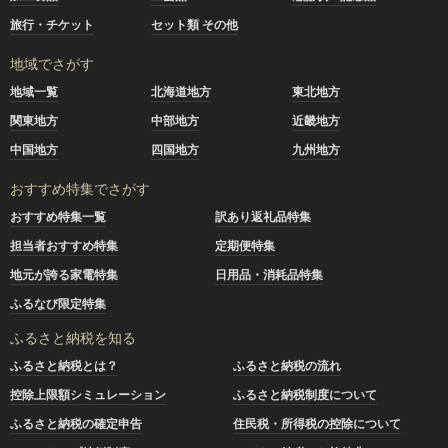
旅行・チケット
セット類 その他
地域でさがす
地域一覧
北海道地方
東北地方
関東地方
中部地方
近畿地方
中国地方
四国地方
九州地方
おすすめ特集でさがす
おすすめ特集一覧
訳あり返礼品特集
担当者おすすめ特集
定期便特集
地元が誇る家電特集
日用品・消耗品特集
ふるなび限定特集
ふるさと納税を知る
ふるさと納税とは？
ふるさと納税の流れ
控除上限額シミュレーション
ふるさと納税制度について
ふるさと納税の確定申告
住民税・所得税の控除について