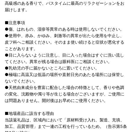
高級感のある香りで、バスタイムに最高のリラクゼーションをお
届けします。
■注意事項
●傷、はれもの、湿疹等異常のある時は使用しないでください。
●使用中、赤み、かゆみ、刺激等の異常が出たら使用を中止し、
皮フ科へご相談ください。そのまま使い続けると症状が悪化する
ことがあります。
●目に入らないように注意し、目に入った場合はすぐに洗い流し
てください。異常が残る場合は眼科医にご相談ください。
●乳幼児の手に届かないところに置いてください。
●極端に高温又は低温の場所や直射日光のあたる場所には保管し
ないでください。
●天然由来成分を豊富に配合した場合の特徴として、香りや色調
の変化、沈殿物や濁り等が生じる場合がございますが、ご使用に
は問題ありません。開封後はお早めにご使用ください。
■地場産品に該当する理由
当該返礼品は、区域内において「原材料受け入れ、製造、充填、
加工、品質管理」まで一連の工程を行っているため。（告示第5条