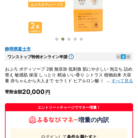
静岡県富士市
ワンストップ特例オンライン申請
e
ま
自
おぷろ ボディソープ 2個 無添加 低刺激 肌にやさしい 泡立ち 詰め
替え 敏感肌 保湿 しっとり 精油 いい香り シトラス 植物由来 大容
...
すべて見る
量 赤ちゃんから大人まで セラミド ヒアルロン酸 石鹸 ボディーソ
ープ MIZSEI 水生活製作所 [sf106-002]
20,000
寄附金額
エントリー＋チャージでマネー増量！
増量の内訳
ログインして
条件を満たすと