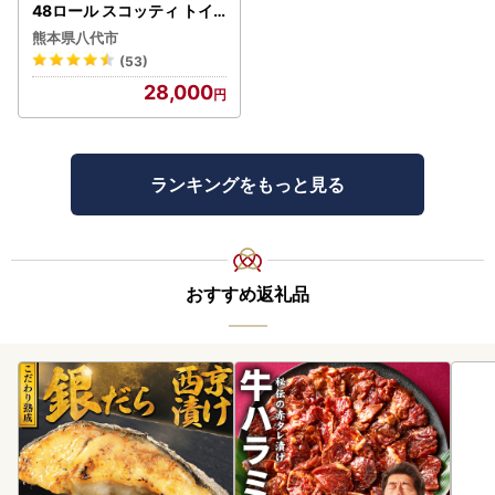
48ロール スコッティ トイ
レット
熊本県八代市
(53)
28,000
ランキングをもっと見る
おすすめ返礼品