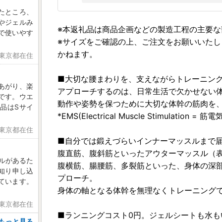
たところ、
やジェルみ
※本返礼品は商品企画などの製造工程の主要
で使いやす
※サイズをご確認の上、ご注文をお願いいた
かねます。
 東京都在住
■大切な腰まわりを、支えながらトレーニン
あがり、楽
アプローチするのは、日常生活で欠かせない
です。ウエ
動作や姿勢を保つために大切な体幹の筋肉を、
品はSサイ
*EMS(Electrical Muscle Stimulation = 筋
 東京都在住
■自分では鍛えづらいインナーマッスルまで
腹直筋、腹斜筋といったアウターマッスル（
ブルがあるた
腹横筋、腸腰筋、多裂筋といった、身体の深部
を知り申し込
プローチ。
ています。
身体の軸となる体幹を無理なくトレーニング
 東京都在住
■ランニングコスト0円。ジェルシートも水も
もっと見る