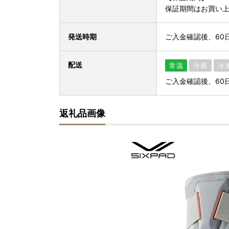
保証期間はお買い上
発送時期
ご入金確認後、60
配送
常温
冷蔵
冷
ご入金確認後、60
返礼品画像