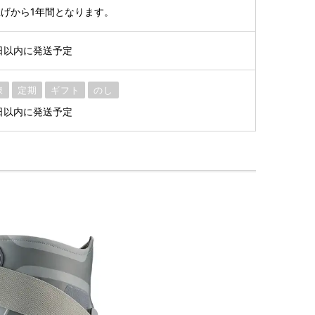
げから1年間となります。
日以内に発送予定
凍
定期
ギフト
のし
日以内に発送予定