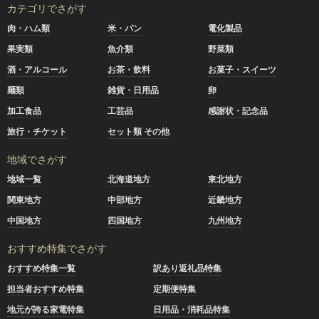
カテゴリでさがす
肉・ハム類
米・パン
電化製品
果実類
魚介類
野菜類
酒・アルコール
お茶・飲料
お菓子・スイーツ
麺類
雑貨・日用品
卵
加工食品
工芸品
感謝状・記念品
旅行・チケット
セット類 その他
地域でさがす
地域一覧
北海道地方
東北地方
関東地方
中部地方
近畿地方
中国地方
四国地方
九州地方
おすすめ特集でさがす
おすすめ特集一覧
訳あり返礼品特集
担当者おすすめ特集
定期便特集
地元が誇る家電特集
日用品・消耗品特集