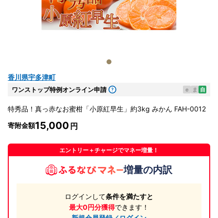
香川県宇多津町
ワンストップ特例オンライン申請
e
ま
自
特秀品！真っ赤なお蜜柑「小原紅早生」約3kg みかん FAH-0012
15,000
寄附金額
エントリー＋チャージでマネー増量！
増量の内訳
ログインして
条件を満たすと
最大0円分獲得
できます！
新規会員登録／ログイン