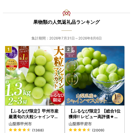
果物類の人気返礼品ランキング
集計期間：2026年7月31日～2026年8月6日
【ふるなび限定】甲州市産
【ふるなび限定】【総合1位
厳選旬の大粒シャインマス
獲得!! レビュー高評価★】
カット 約1.3kg 2～3房【2
〈2026年度配送分〉山梨
山梨県甲州市
山梨県甲府市
026年発送】（MG）B12-
県産 シャインマスカット 2
(1368)
(2009)