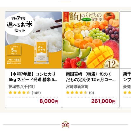
【令和7年産】コシヒカリ
南国宮崎 〈特選〉旬のく
栗千
5kg スピード発送 精米 5k
だもの定期便 12ヵ月コー
ンブ
g x 1袋 白米 茨城県 八千代
ス【F84-25】
デザ
茨城県八千代町
宮崎県新富町
愛知
町
(145)
(9)
8,000
261,000