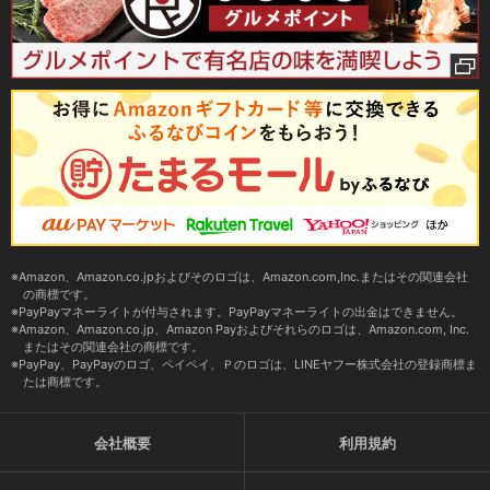
Amazon、Amazon.co.jpおよびそのロゴは、Amazon.com,Inc.またはその関連会社
の商標です。
PayPayマネーライトが付与されます。PayPayマネーライトの出金はできません。
Amazon、Amazon.co.jp、Amazon Payおよびそれらのロゴは、Amazon.com, Inc.
またはその関連会社の商標です。
PayPay、PayPayのロゴ、ペイペイ、Ｐのロゴは、LINEヤフー株式会社の登録商標ま
たは商標です。
会社概要
利用規約