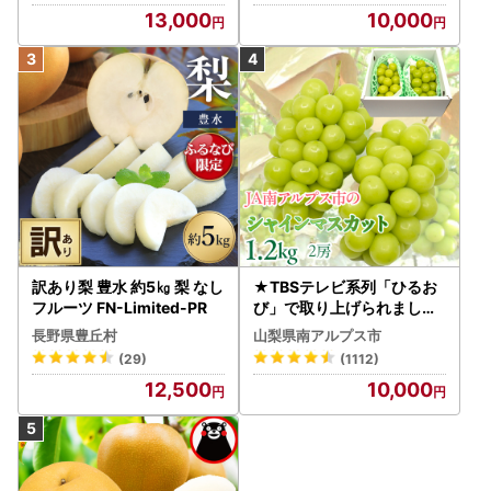
472 FN-Limited-VO シャ
～3房（1.0kg以上）シャイ
13,000
10,000
インマスカット フルーツ
ン フルーツ FN-Limited-S
P
訳あり梨 豊水 約5㎏ 梨 なし
★TBSテレビ系列「ひるお
フルーツ FN-Limited-PR
び」で取り上げられました
！★＜2026年発送先行予
長野県豊丘村
山梨県南アルプス市
約＞絶品！南アルプス市産
(29)
(1112)
シャインマスカット1.2kg A
12,500
10,000
LPAA003 | 人気 山梨産 高
評価 ランキング おすすめ |