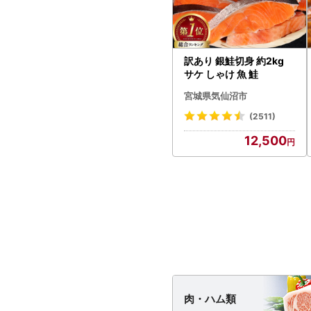
訳あり 銀鮭切身 約2kg
サケ しゃけ 魚 鮭
宮城県気仙沼市
(2511)
12,500
肉・
ハム類