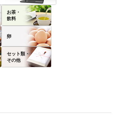
お茶・
飲料
卵
セット類・
その他