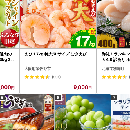
選旬の
えび 1.7kg 特大5Lサイズ むきえび
御礼！ランキン
kg 2
★4.9 訳あり 
B12-
帆立 貝柱 冷凍 
大阪府泉佐野市
北海道別海町
インマス
(391)
,000
9,000