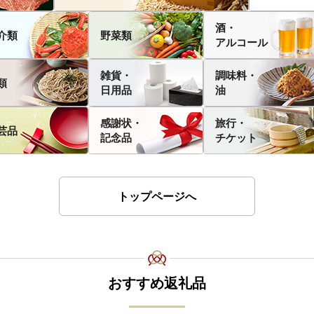
酒・
介類
野菜類
アルコール
雑貨・
調味料・
類
日用品
油
感謝状・
旅行・
芸品
記念品
チケット
トップページへ
おすすめ返礼品