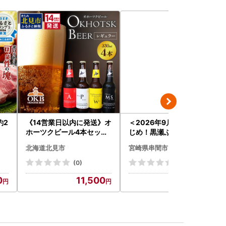
約2
《14営業日以内に発送》オ
＜2026年9月発送分＞活
ホーツクビール4本セット
じめ！黒瀬ぶりの生鮮ブリ
( 飲料 飲み物 お酒 ビール
ロイン2節（1.0kg前後）_
北海道北見市
宮崎県串間市
クラフトビール 瓶ビール
K001-012-2609
贈答 ギフト 贈り物 お中元
(0)
(0)
御中元 お歳暮 御歳暮 お祝
0
11,500
24,000
い プレゼント モルトビー
ル 麦芽100% 熨斗 のし )【
028-0064】