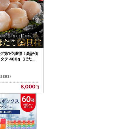
グ第1位獲得！高評価
ホタテ 400g（ほたて
）
(2893)
8,000