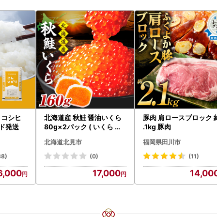
 コシヒ
北海道産 秋鮭 醤油いくら
豚肉 肩ロースブロック 
ード発送
80g×2パック ( いくら イ
.1kg 豚肉
クラ 魚卵 鮭 サケ さけ 鮭い
北海道北見市
福岡県田川市
くら 醤油漬け パック 北海
道産 ふるさと納税 秋鮭 )【
38)
(0)
(11)
233-0002】
6,000
17,000
14,00