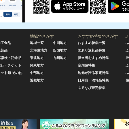
地域でさがす
おすすめ特集でさがす
加工食品
地域一覧
中国地方
おすすめ特集一覧
ふ
工芸品
北海道地方
四国地方
訳あり返礼品特集
ふ
感謝状・記念品
東北地方
九州地方
担当者おすすめ特集
控
旅行・チケット
関東地方
定期便特集
ふ
セット類 その他
中部地方
地元が誇る家電特集
ふ
近畿地方
日用品・消耗品特集
住
ふるなび限定特集