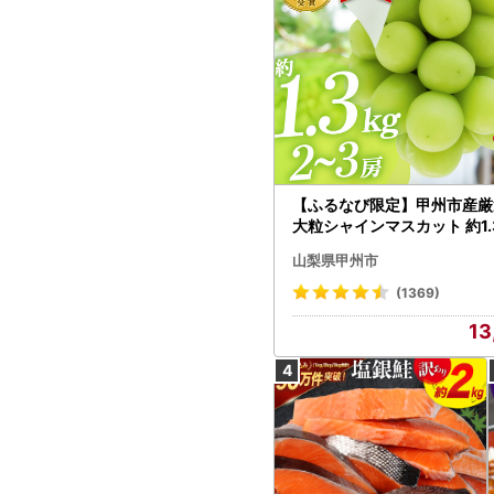
【ふるなび限定】甲州市産厳
大粒シャインマスカット 約1.3
～3房【2026年発送】（MG）
山梨県甲州市
472 FN-Limited-VO シャ
カット フルーツ
(1369)
13