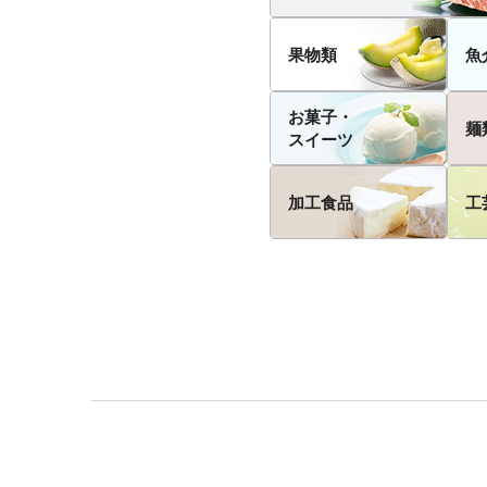
果物類
魚
お菓子・
麺
スイーツ
加工食品
工