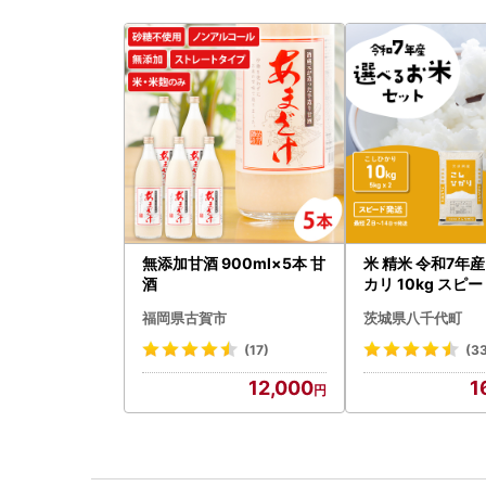
無添加甘酒 900ml×5本 甘
米 精米 令和7年産
酒
カリ 10kg スピ
福岡県古賀市
茨城県八千代町
(17)
(3
12,000
1