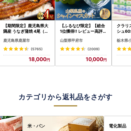
【期間限定】鹿児島県大
【ふるなび限定】【総合
クラリ
隅産 うなぎ蒲焼 4尾（60
1位獲得!! レビュー高評価
シュ60
0g） KN007-004-04-
★】〈2026年度配送分
0枚))
鹿児島県鹿屋市
山梨県甲府市
栃木県
cp18 うなぎ 鰻 魚 惣菜 総
〉山梨県産 シャインマス
ト)【
菜
カット 2～3房（1.0kg以
・沖縄県
(5765)
(2009)
上）シャイン フルーツ F
18,000
10,000
N-Limited-SP
カテゴリから返礼品をさがす
米・パン
電化製品