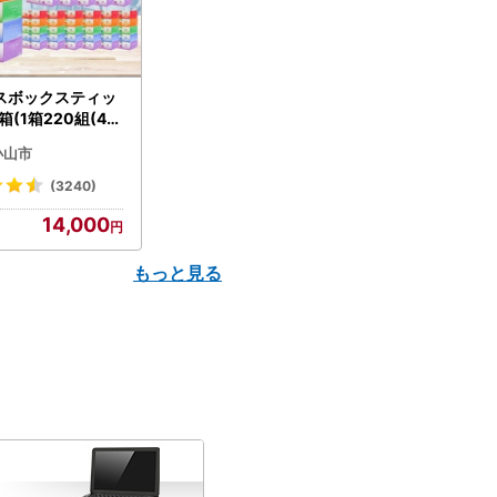
スボックスティッ
箱(1箱220組(44
(5個入り×12セッ
小山市
配送不可地域：離島
】【1256759】
(3240)
14,000
もっと見る