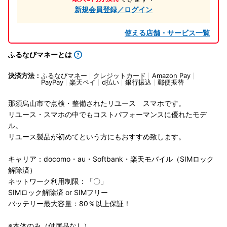
新規会員登録／ログイン
使える店舗・サービス一覧
ふるなびマネーとは
決済方法：
ふるなびマネー
クレジットカード
Amazon Pay
PayPay
楽天ペイ
d払い
銀行振込
郵便振替
那須烏山市で点検・整備されたリユース スマホです。
リユース・スマホの中でもコストパフォーマンスに優れたモデ
ル。
リユース製品が初めてという方にもおすすめ致します。
キャリア：docomo・au・Softbank・楽天モバイル（SIMロック
解除済）
ネットワーク利用制限：「〇」
SIMロック解除済 or SIMフリー
バッテリー最大容量：80％以上保証！
※本体のみ（付属品なし）