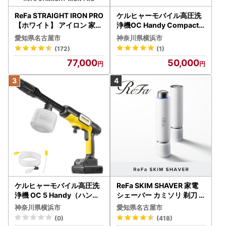
ReFa STRAIGHT IRON PRO
ケルヒャーモバイル高圧洗
【ホワイト】 アイロン 家電
浄機OC Handy Compact
美容 リファ アイロン
（ハンディエア） APV000
愛知県名古屋市
神奈川県横浜市
7
(172)
(1)
77,000
50,000
ケルヒャーモバイル高圧洗
ReFa SKIM SHAVER 家電
浄機 OC 5 Handy（ハンデ
シェーバー カミソリ 剃刀
ィジェット） APV0006
シェーバー
神奈川県横浜市
愛知県名古屋市
(0)
(418)