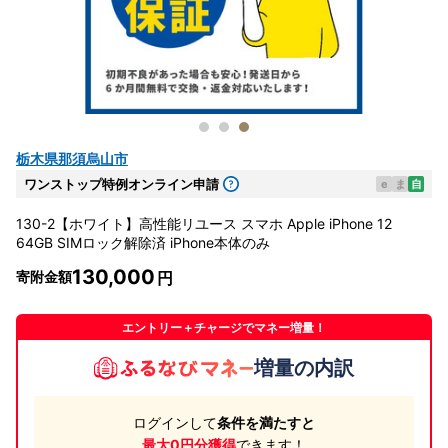
栃木県那須烏山市
ワンストップ特例オンライン申請
e
ま
自
130-2【ホワイト】高性能リユース スマホ Apple iPhone 12
64GB SIMロック解除済 iPhone本体のみ
130,000
寄附金額
エントリー＋チャージでマネー増量！
増量の内訳
ログインして
条件を満たすと
最大0円分獲得
できます！