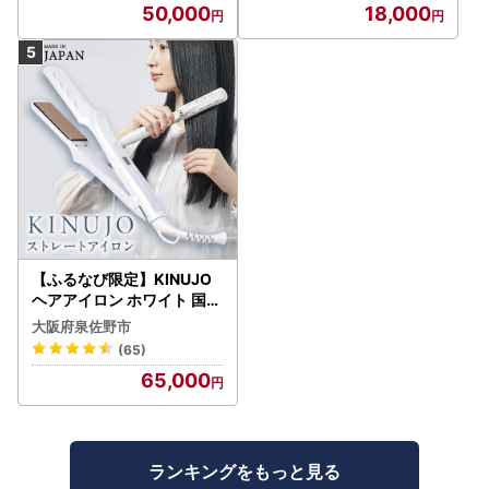
50,000
18,000
【ふるなび限定】KINUJO
ヘアアイロン ホワイト 国内
製造 FN-Limited-PR
大阪府泉佐野市
(65)
65,000
ランキングをもっと見る