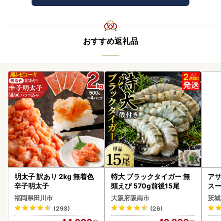
おすすめ返礼品
明太子 訳あり 2kg 無着色
特大 ブラックタイガー 無
アサ
辛子明太子
頭えび 570g前後15尾
スー
8本
福岡県田川市
大阪府阪南市
茨城
(298)
(26)