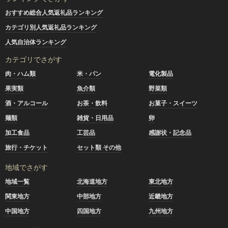
おすすめ総合人気返礼品ランキング
カテゴリ別人気返礼品ランキング
人気自治体ランキング
カテゴリでさがす
肉・ハム類
米・パン
電化製品
果実類
魚介類
野菜類
酒・アルコール
お茶・飲料
お菓子・スイーツ
麺類
雑貨・日用品
卵
加工食品
工芸品
感謝状・記念品
旅行・チケット
セット類 その他
地域でさがす
地域一覧
北海道地方
東北地方
関東地方
中部地方
近畿地方
中国地方
四国地方
九州地方