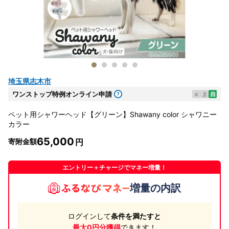
埼玉県志木市
ワンストップ特例オンライン申請
e
ま
自
ペット用シャワーヘッド【グリーン】Shawany color シャワニー
カラー
65,000
寄附金額
エントリー＋チャージでマネー増量！
増量の内訳
ログインして
条件を満たすと
最大0円分獲得
できます！