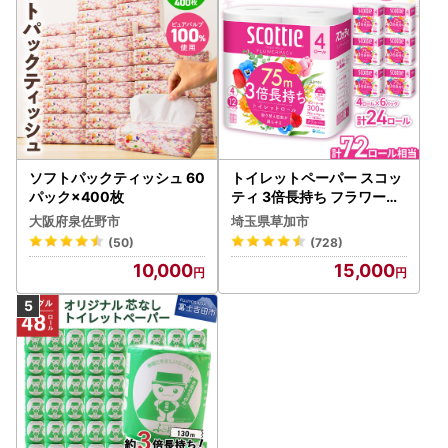
ソフトパックティッシュ 60
トイレットペーパー スコッ
パック×400枚
ティ 3倍長持ち フラワーパ
ック 4ロール×6P
大阪府泉佐野市
埼玉県草加市
(50)
(728)
10,000
15,000