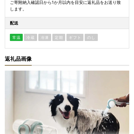
ご寄附納入確認日から1か月以内を目安に返礼品をお送り致
します。
配送
常温
冷蔵
冷凍
定期
ギフト
のし
返礼品画像