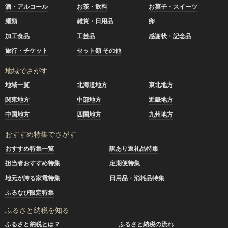
酒・アルコール
お茶・飲料
お菓子・スイーツ
麺類
雑貨・日用品
卵
加工食品
工芸品
感謝状・記念品
旅行・チケット
セット類 その他
地域でさがす
地域一覧
北海道地方
東北地方
関東地方
中部地方
近畿地方
中国地方
四国地方
九州地方
おすすめ特集でさがす
おすすめ特集一覧
訳あり返礼品特集
担当者おすすめ特集
定期便特集
地元が誇る家電特集
日用品・消耗品特集
ふるなび限定特集
ふるさと納税を知る
ふるさと納税とは？
ふるさと納税の流れ