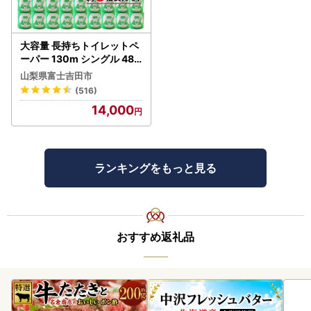
大容量 長持ちトイレットペ
ーパー 130m シングル 48R
芯なし 3倍巻 トイレット
山梨県富士吉田市
(516)
14,000
ランキングをもっと見る
おすすめ返礼品