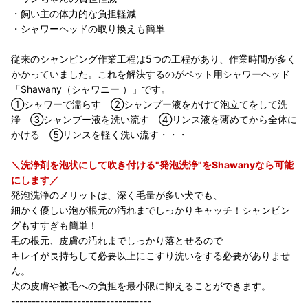
・飼い主の体力的な負担軽減
・シャワーヘッドの取り換えも簡単
従来のシャンピング作業工程は5つの工程があり、作業時間が多く
かかっていました。これを解決するのがペット用シャワーヘッド
「Shawany（シャワニー ）」です。
①シャワーで濡らす ②シャンプー液をかけて泡立てをして洗
浄 ③シャンプー液を洗い流す ④リンス液を薄めてから全体に
かける ⑤リンスを軽く洗い流す・・・
＼洗浄剤を泡状にして吹き付ける"発泡洗浄"をShawanyなら可能
にします／
発泡洗浄のメリットは、深く毛量が多い犬でも、
細かく優しい泡が根元の汚れまでしっかりキャッチ！シャンピン
グもすすぎも簡単！
毛の根元、皮膚の汚れまでしっかり落とせるので
キレイが長持ちして必要以上にこすり洗いをする必要がありませ
ん。
犬の皮膚や被毛への負担を最小限に抑えることができます。
----------------------------------