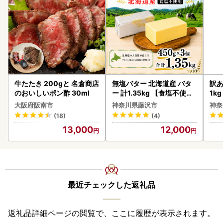
牛たたき 200gと 名倉商店
無塩バター 北海道産 バタ
訳あ
のおいしいポン酢 30ml
ー 計1.35kg 【食塩不使用
1k
】
大阪府阪南市
神奈川県藤沢市
神奈
(18)
(4)
13,000
12,000
最近チェックした返礼品
返礼品詳細ページの閲覧で、ここに履歴が表示されます。