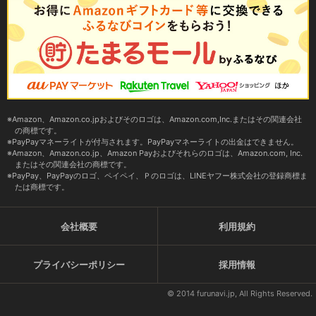
Amazon、Amazon.co.jpおよびそのロゴは、Amazon.com,Inc.またはその関連会社
の商標です。
PayPayマネーライトが付与されます。PayPayマネーライトの出金はできません。
Amazon、Amazon.co.jp、Amazon Payおよびそれらのロゴは、Amazon.com, Inc.
またはその関連会社の商標です。
PayPay、PayPayのロゴ、ペイペイ、Ｐのロゴは、LINEヤフー株式会社の登録商標ま
たは商標です。
会社概要
利用規約
プライバシーポリシー
採用情報
© 2014 furunavi.jp, All Rights Reserved.