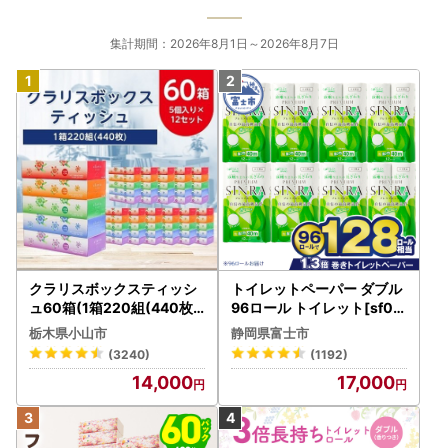
集計期間：2026年8月1日～2026年8月7日
クラリスボックスティッシ
トイレットペーパー ダブル
ュ60箱(1箱220組(440枚))
96ロール トイレット[sf00
(5個入り×12セット)【配送
1-012]
栃木県小山市
静岡県富士市
不可地域：離島・沖縄県】
(3240)
(1192)
【1256759】
14,000
17,000