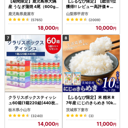
【期間限定】鹿児島県大隅
【ふるなび限定】【総合1位
産 うなぎ蒲焼 4尾（600g
獲得!! レビュー高評価★】
） KN007-004-04-cp18
〈2026年度配送分〉山梨
鹿児島県鹿屋市
山梨県甲府市
うなぎ 鰻 魚 惣菜 総菜
県産 シャインマスカット 2
(5765)
(2009)
～3房（1.0kg以上）シャイ
18,000
10,000
ン フルーツ FN-Limited-S
P
クラリスボックスティッシ
【ふるなび限定】米 精米 R
ュ60箱(1箱220組(440枚))
7年産 にじのきらめき 10kg
(5個入り×12セット)【配送
10月 FN-Limited-PR
栃木県小山市
茨城県下妻市
不可地域：離島・沖縄県】
(3240)
(3)
【1256759】
14,000
11,000