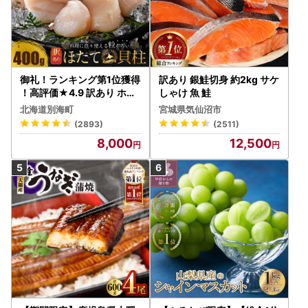
御礼！ランキング第1位獲得
訳あり 銀鮭切身 約2kg サケ
！高評価★4.9 訳あり ホタ
しゃけ 魚 鮭
テ 400g（ほたて 帆立 貝柱
北海道別海町
宮城県気仙沼市
冷凍 ）
(2893)
(2511)
8,000
12,500