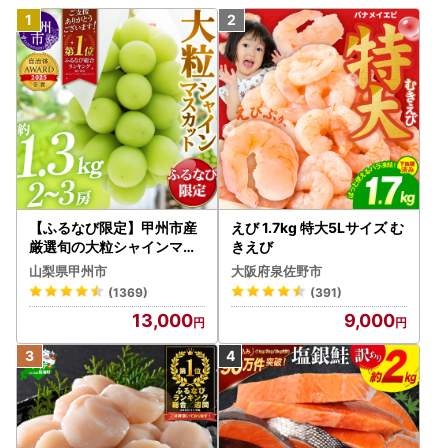
【ふるなび限定】甲州市産
えび 1.7kg 特大5Lサイズ む
厳選旬の大粒シャインマス
きえび
カット 約1.3kg 2～3房【2
山梨県甲州市
大阪府泉佐野市
026年発送】（MG）B12-
(1369)
(391)
472 FN-Limited-VO シャ
13,000
9,000
インマスカット フルーツ