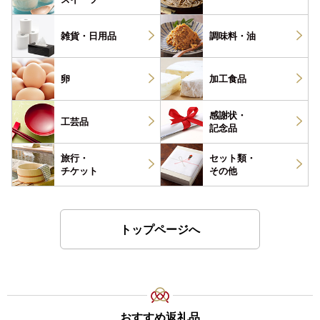
雑貨・
日用品
調味料・
油
卵
加工食品
感謝状・
工芸品
記念品
旅行・
セット類・
チケット
その他
トップページへ
おすすめ返礼品