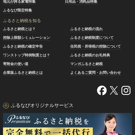
地元が誇る家電特集
日用品・消耗品特集
ふるなび限定特集
ふるさと納税を知る
ふるさと納税とは？
ふるさと納税の流れ
控除上限額シミュレーション
ふるさと納税制度について
ふるさと納税の確定申告
住民税・所得税の控除について
ワンストップ特例制度とは？
ふるさと納税のお礼特典
寄附金の使い道
マンガふるさと納税
企業版ふるさと納税とは
よくあるご質問・お問い合わせ
ふるなびオリジナルサービス