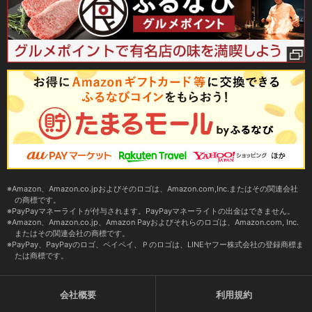
Amazon、Amazon.co.jpおよびそのロゴは、Amazon.com,Inc.またはその関連会社
の商標です。
PayPayマネーライトが付与されます。PayPayマネーライトの出金はできません。
Amazon、Amazon.co.jp、Amazon Payおよびそれらのロゴは、Amazon.com, Inc.
またはその関連会社の商標です。
PayPay、PayPayのロゴ、ペイペイ、Ｐのロゴは、LINEヤフー株式会社の登録商標ま
たは商標です。
会社概要
利用規約