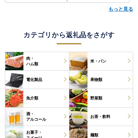
もっと見る
カテゴリから返礼品をさがす
肉・
米・パン
ハム類
電化製品
果物類
魚介類
野菜類
酒・
お茶・
飲料
アルコール
お菓子・
麺類
スイーツ