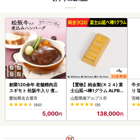
創業120余年 老舗精肉店
【置物】純金製(Ｋ２４) 富
牛タ
スギモト 松阪牛入り 煮込
士山延べ棒1グラム ALPBK
り 塩
み ハンバーグ 110g×4枚
180
愛知県名古屋市
山梨県南アルプス市
宮崎
惣菜 お取り寄せ グルメ ハ
(60)
(9)
ンバーグ 冷凍
5,000
138,000