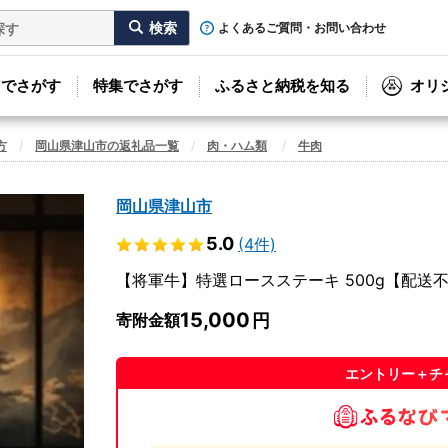
よくあるご質問・お問い合わせ
リでさがす
特集でさがす
ふるさと納税を知る
オリ
方
岡山県津山市の返礼品一覧
肉・ハム類
牛肉
岡山県津山市
5.0
(4件)
【将軍牛】特選ロースステーキ 500g【配送不
15,000
寄附金額
エントリー＋チ