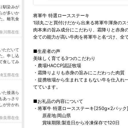
り馴染みが
らが多いか
将軍牛 特選ロースステーキ
た。離乳食
1頭丸ごと買付けだから出来る将軍牛渾身のス
肉本来の旨み成分にこだわり、霜降りと赤身
神奈川県在住
全ての能力が高い牛肉を将軍牛と名づけ、全
いただいて
■生産者の声
た。申し込
美味しく育てる3つのこだわり
て食してみ
・農場HACCP認証牧場
・霜降りよりも赤身の旨みにこだわった肉質
 埼玉県在住
・提携牧場から生まれてまもない牛を仕入れ
てています。
いた後蒸ら
もあっさり
■お礼品の内容について
しが分かれ
・将軍牛 特選ロースステーキ[250g×2パック
原産地:岡山県
 奈良県在住
賞味期限:製造日から冷凍保存で120日