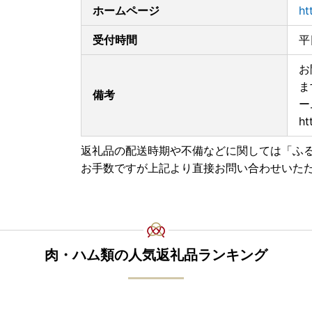
〒708-8501
ホームページ
ht
岡山県津山市山北 663
津山市産業経済部みらい産業課
受付時間
平
お
ま
備考
ー
ht
返礼品の配送時期や不備などに関しては「ふ
お手数ですが上記より直接お問い合わせいた
肉・ハム類の人気返礼品ランキング