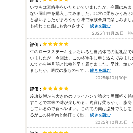
いつもは宮崎牛をいただいていましたが、今回はあま
ない岡山牛を購入してみました。非常に柔らかくあぶ
と思いましたがまろやかな味で家族全員で楽しみまし
も終わった孫にも食べさせて
...
続きを読む
2025年11月28日 
牛のロースステーキをいろいろな自治体での返礼品で
いましたが、今回は、この将軍牛に申し込んでみまし
んでから半月弱と比較的早く届きました。早速、焼い
ましたが、適度の脂ものって
...
続きを読む
2025年10月30日
冷凍状態から大きめのフライパンで強火で両面軽く焼
すことで本来の味が楽しめる。肉質は柔らかく、脂身
しているので食べやすい。このての肉は脂身で良し悪
るがこの将軍肉と銘打って出
...
続きを読む
2025年10月05日