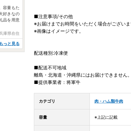
。容量もた
大好きなの
■注意事項/その他
礼品を用意
※お届けまでお時間をいただく場合がござい
※画像はイメージです。
 兵庫県在住
もっと見る
配送種別:冷凍便
■配送不可地域
離島・北海道・沖縄県にはお届けできません
■提供事業者：将軍牛
カテゴリ
肉・ハム類
牛肉
容量
※上記に記載