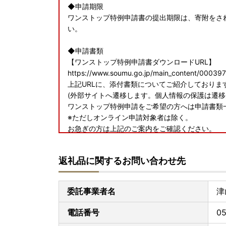
◆申請期限
ワンストップ特例申請書の提出期限は、寄附をされ
い。
◆申請書類
【ワンストップ特例申請書ダウンロードURL】
https://www.soumu.go.jp/main_content/00039
上記URLに、添付書類についてご紹介しておりま
(外部サイトへ遷移します。個人情報の保護は遷移
ワンストップ特例申請をご希望の方へは申請書類
※ただしオンライン申請対象者は除く。
お急ぎの方は上記のご案内をご確認ください。
◆電子申請
返礼品に関するお問い合わせ先
【ふるさとPASS】ワンストップ特例制度の手続
https://www.furusato-pass.jp/static/about
上記URLに、電子申請についてご紹介しておりま
委託事業者名
津
(外部サイトへ遷移します。個人情報の保護は遷移
電話番号
05
◆送付先