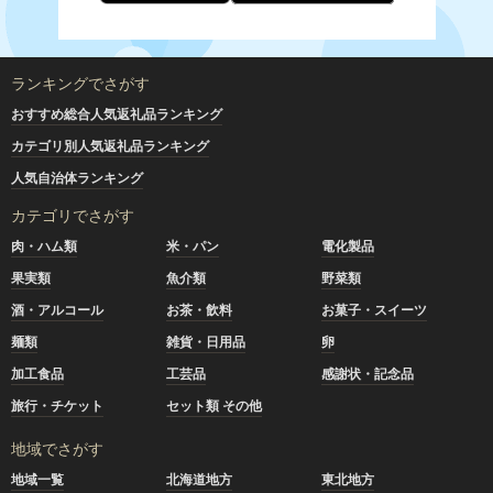
ランキングでさがす
おすすめ総合人気返礼品ランキング
カテゴリ別人気返礼品ランキング
人気自治体ランキング
カテゴリでさがす
肉・ハム類
米・パン
電化製品
果実類
魚介類
野菜類
酒・アルコール
お茶・飲料
お菓子・スイーツ
麺類
雑貨・日用品
卵
加工食品
工芸品
感謝状・記念品
旅行・チケット
セット類 その他
地域でさがす
地域一覧
北海道地方
東北地方