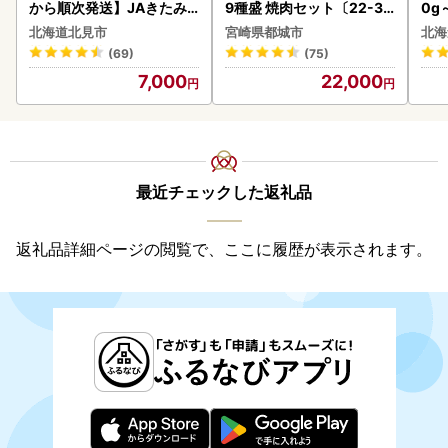
から順次発送】JAきたみ
9種盛 焼肉セット〔22-31
0g
らい産 玉ねぎ Lサイズ 10k
-006-600g〕都城 イチオ
北海道北見市
宮崎県都城市
北海
g ( タマネギ たまねぎ 野菜
シ!! 牛肉
(69)
(75)
)【210-0003-2026】
7,000
22,000
最近チェックした返礼品
返礼品詳細ページの閲覧で、ここに履歴が表示されます。