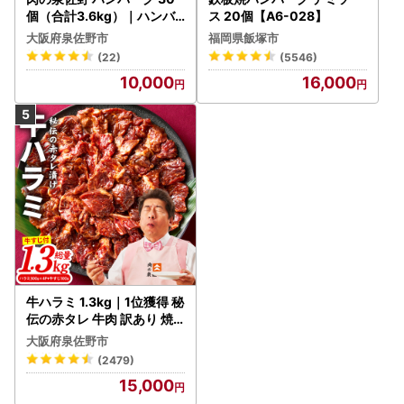
個（合計3.6kg）｜ハンバ
ス 20個【A6-028】
ーグ 訳あり 黒毛和牛×なに
大阪府泉佐野市
福岡県飯塚市
わポーク
(22)
(5546)
10,000
16,000
牛ハラミ 1.3kg｜1位獲得 秘
伝の赤タレ 牛肉 訳あり 焼
肉 BBQ
大阪府泉佐野市
(2479)
15,000