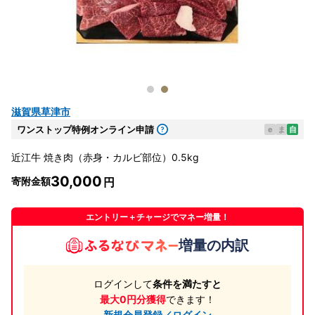
滋賀県草津市
ワンストップ特例オンライン申請
e
ま
自
近江牛 焼き肉（赤身・カルビ部位）0.5kg
30,000
寄附金額
エントリー＋チャージでマネー増量！
増量の内訳
ログインして
条件を満たすと
最大0円分獲得
できます！
新規会員登録／ログイン