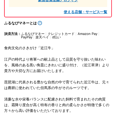
使える店舗・サービス一覧
ふるなびマネーとは
決済方法：
ふるなびマネー
クレジットカード
Amazon Pay
PayPay
楽天ペイ
d払い
食肉文化のさきがけ「近江牛」
江戸の時代より将軍への献上品として品質を守り抜いた味わい
を、風格のある黒い角皿にきれいに盛り付け、（近江草津）より
貴方や大切な方にお届けいたします。
琵琶湖に代表される豊かな自然の中で育てられた近江牛は、元々
は農耕に使われていた但馬系の牛がそのルーツです。
清廉な水や栄養バランスに配慮された飼料で育まれたその肉質
は、霜降り度合が高く特有の香りと肉の柔らかさが特徴で多くの
方々から高い評価をいただいております。