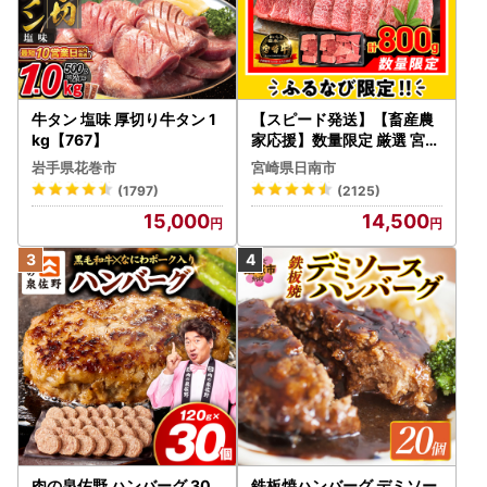
牛タン 塩味 厚切り牛タン 1
【スピード発送】【畜産農
kg【767】
家応援】数量限定 厳選 宮崎
牛 赤身 焼肉 計800g FN-Li
岩手県花巻市
宮崎県日南市
mited-PR_BDV5-26-2W
(1797)
(2125)
15,000
14,500
肉の泉佐野 ハンバーグ 30
鉄板焼ハンバーグ デミソー