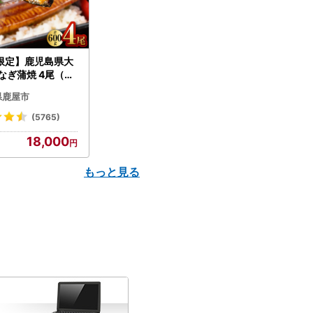
限定】鹿児島県大
なぎ蒲焼 4尾（60
N007-004-04-
県鹿屋市
うなぎ 鰻 魚 惣菜 総
(5765)
18,000
もっと見る