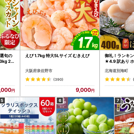
選旬の
えび 1.7kg 特大5Lサイズ むきえび
御礼！ランキン
kg 2
★4.9 訳あり 
B12-
帆立 貝柱 冷凍 
大阪府泉佐野市
北海道別海町
インマス
(390)
,000
9,000