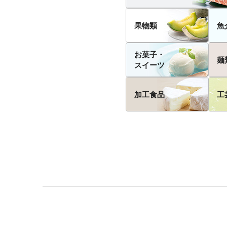
果物類
魚
お菓子・
麺
スイーツ
加工食品
工