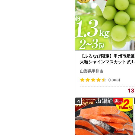
【ふるなび限定】甲州市産厳
大粒シャインマスカット 約1.3
～3房【2026年発送】（MG）
山梨県甲州市
472 FN-Limited-VO シャ
カット フルーツ
(1368)
13