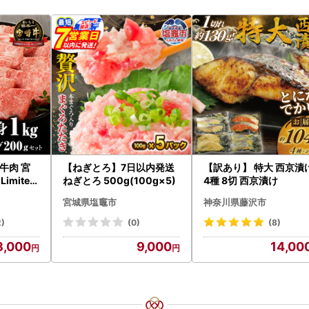
牛肉 宮
【ねぎとろ】7日以内発送
【訳あり】 特大 西京漬
Limited
ねぎとろ 500g(100g×5)
4種 8切 西京漬け
宮城県塩竈市
神奈川県藤沢市
2)
(0)
(8)
8,000
9,000
14,00