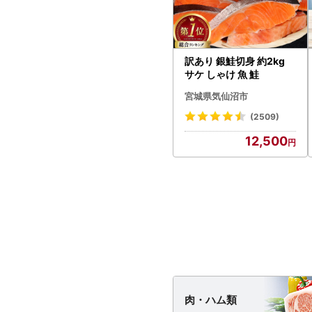
訳あり 銀鮭切身 約2kg
サケ しゃけ 魚 鮭
宮城県気仙沼市
(2509)
12,500
肉・
ハム類