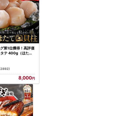
グ第1位獲得！高評価
ホタテ 400g（ほたて
）
(2892)
8,000