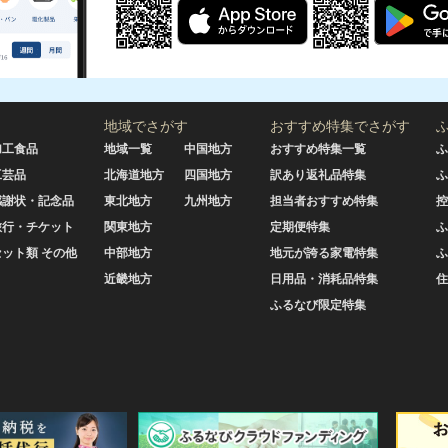
地域でさがす
おすすめ特集でさがす
加工食品
地域一覧
中国地方
おすすめ特集一覧
ふ
工芸品
北海道地方
四国地方
訳あり返礼品特集
ふ
感謝状・記念品
東北地方
九州地方
担当者おすすめ特集
控
旅行・チケット
関東地方
定期便特集
ふ
セット類 その他
中部地方
地元が誇る家電特集
ふ
近畿地方
日用品・消耗品特集
住
ふるなび限定特集