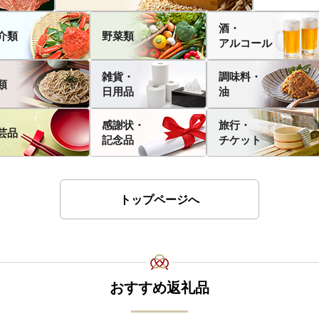
酒・
介類
野菜類
アルコール
雑貨・
調味料・
類
日用品
油
感謝状・
旅行・
芸品
記念品
チケット
トップページへ
おすすめ返礼品