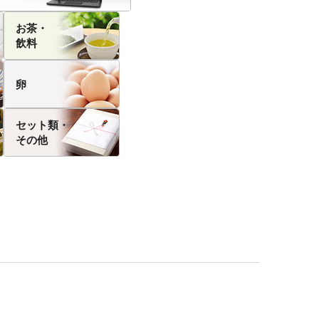
お茶・
飲料
卵
セット類・
その他