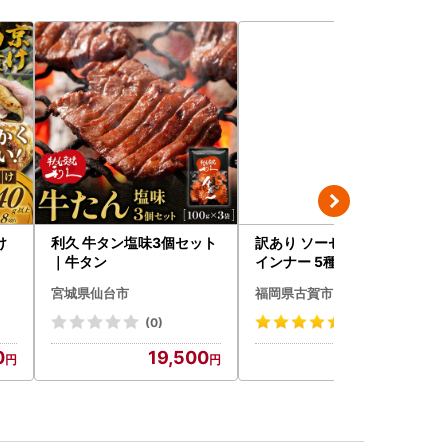
け
利久 牛タン塩味3個セット
訳あり ソーセージ福袋 ウ
｜牛タン
インナー 5種セット 合計4.
5kg ソーセージ
宮城県仙台市
福岡県古賀市
(0)
(8)
0
19,500
20,000