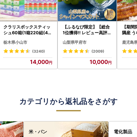
クラリスボックスティッ
【ふるなび限定】【総合
【期間
シュ60箱(1箱220組(44
1位獲得!! レビュー高評価
隅産 う
0枚))(5個入り×12セッ
★】〈2026年度配送分
0g） K
栃木県小山市
山梨県甲府市
鹿児島
ト)【配送不可地域：離島
〉山梨県産 シャインマス
cp18 
・沖縄県】【1256759】
カット 2～3房（1.0kg以
菜
(3240)
(2009)
上）シャイン フルーツ F
14,000
10,000
N-Limited-SP
カテゴリから返礼品をさがす
米・パン
電化製品