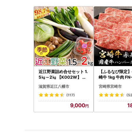
近江野菜詰め合せセット 1.
【ふるなび限定】
5㎏～2㎏ 【K002W】 野
崎牛 1kg 牛肉 FN-
菜 旬 新鮮
-VO
滋賀県近江八幡市
宮崎県宮崎市
(117)
(5
9,000
1