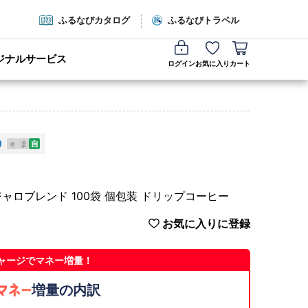
ふるなびカタログ
ふるなびトラベル
ジナルサービス
ログイン
お気に入り
カート
e
ま
自
ャロブレンド 100袋 個包装 ドリップコーヒー
お気に入りに登録
ャージでマネー増量！
増量の内訳