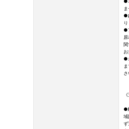
●
ま
●
り
●
原
関
お
●
ま
さ
《
●
域
ず