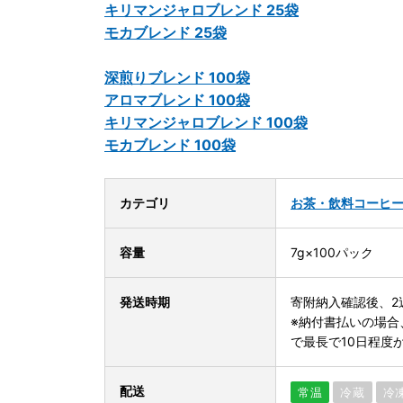
キリマンジャロブレンド 25袋
モカブレンド 25袋
深煎りブレンド 100袋
アロマブレンド 100袋
キリマンジャロブレンド 100袋
モカブレンド 100袋
カテゴリ
お茶・飲料
コーヒ
容量
7g×100パック
発送時期
寄附納入確認後、2
※納付書払いの場合
で最長で10日程度
配送
常温
冷蔵
冷