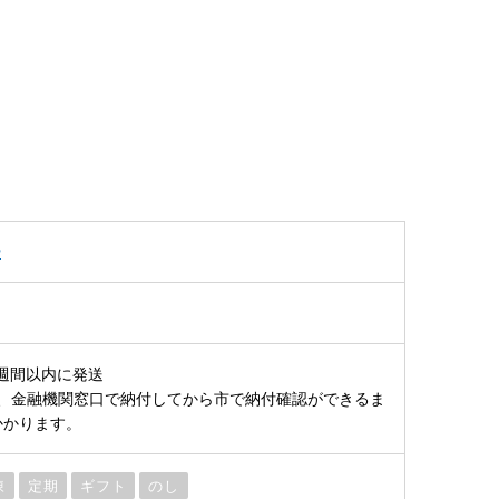
ー
週間以内に発送
、金融機関窓口で納付してから市で納付確認ができるま
かかります。
凍
定期
ギフト
のし