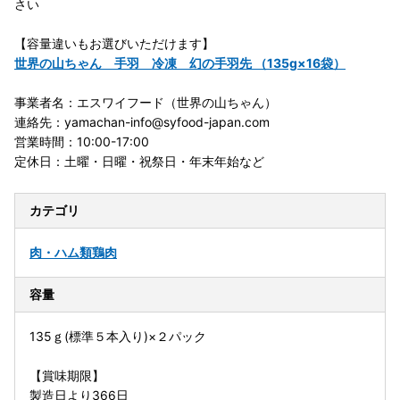
さい
【容量違いもお選びいただけます】
世界の山ちゃん 手羽 冷凍 幻の手羽先 （135g×16袋）
事業者名：エスワイフード（世界の山ちゃん）
連絡先：yamachan-info@syfood-japan.com
営業時間：10:00-17:00
定休日：土曜・日曜・祝祭日・年末年始など
カテゴリ
肉・ハム類
鶏肉
容量
135ｇ(標準５本入り)×２パック
【賞味期限】
製造日より366日