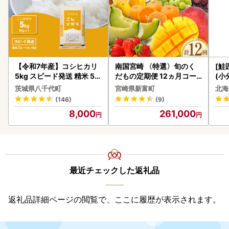
【令和7年産】コシヒカリ
南国宮崎 〈特選〉旬のく
[鮭
5kg スピード発送 精米 5k
だもの定期便 12ヵ月コー
(小
g x 1袋 白米 茨城県 八千代
ス【F84-25】
5
茨城県八千代町
宮崎県新富町
北海
町
(146)
(9)
8,000
261,000
最近チェックした返礼品
返礼品詳細ページの閲覧で、ここに履歴が表示されます。