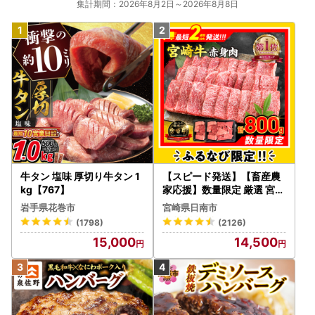
集計期間：2026年8月2日～2026年8月8日
牛タン 塩味 厚切り牛タン 1
【スピード発送】【畜産農
kg【767】
家応援】数量限定 厳選 宮崎
牛 赤身 焼肉 計800g FN-Li
岩手県花巻市
宮崎県日南市
mited-PR_BDV5-26-2W
(1798)
(2126)
15,000
14,500