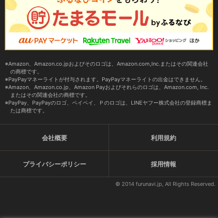
Amazon、Amazon.co.jpおよびそのロゴは、Amazon.com,Inc.またはその関連会社
の商標です。
PayPayマネーライトが付与されます。PayPayマネーライトの出金はできません。
Amazon、Amazon.co.jp、Amazon Payおよびそれらのロゴは、Amazon.com, Inc.
またはその関連会社の商標です。
PayPay、PayPayのロゴ、ペイペイ、Ｐのロゴは、LINEヤフー株式会社の登録商標ま
たは商標です。
会社概要
利用規約
プライバシーポリシー
採用情報
© 2014 furunavi.jp, All Rights Reserved.