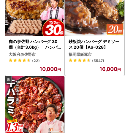
肉の泉佐野 ハンバーグ 30
鉄板焼ハンバーグ デミソー
個（合計3.6kg）｜ハンバ
ス 20個【A6-028】
ーグ 訳あり 黒毛和牛×なに
大阪府泉佐野市
福岡県飯塚市
わポーク
(22)
(5547)
10,000
16,000