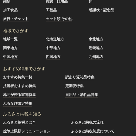
麺類
雑貨・日用品
卵
加工食品
工芸品
感謝状・記念品
旅行・チケット
セット類 その他
地域でさがす
地域一覧
北海道地方
東北地方
関東地方
中部地方
近畿地方
中国地方
四国地方
九州地方
おすすめ特集でさがす
おすすめ特集一覧
訳あり返礼品特集
担当者おすすめ特集
定期便特集
地元が誇る家電特集
日用品・消耗品特集
ふるなび限定特集
ふるさと納税を知る
ふるさと納税とは？
ふるさと納税の流れ
控除上限額シミュレーション
ふるさと納税制度について