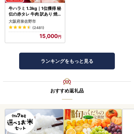
牛ハラミ 1.3kg｜1位獲得 秘
伝の赤タレ 牛肉 訳あり 焼
肉 BBQ
大阪府泉佐野市
(2481)
15,000
ランキングをもっと見る
おすすめ返礼品