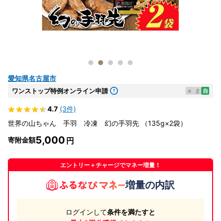
愛知県名古屋市
ワンストップ特例オンライン申請
e
ま
自
4.7
(3件)
世界の山ちゃん 手羽 冷凍 幻の手羽先 （135g×2袋）
5,000
寄附金額
エントリー＋チャージでマネー増量！
増量の内訳
ログインして
条件を満たすと