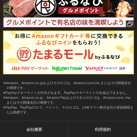
Amazon、Amazon.co.jpおよびそのロゴは、Amazon.com,Inc.またはその関連会社
の商標です。
PayPayマネーライトが付与されます。PayPayマネーライトの出金はできません。
Amazon、Amazon.co.jp、Amazon Payおよびそれらのロゴは、Amazon.com, Inc.
またはその関連会社の商標です。
PayPay、PayPayのロゴ、ペイペイ、Ｐのロゴは、LINEヤフー株式会社の登録商標ま
たは商標です。
会社概要
利用規約