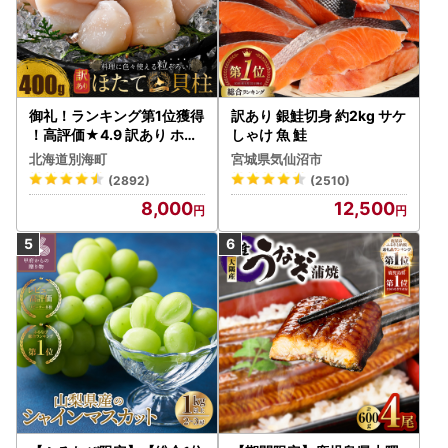
御礼！ランキング第1位獲得
訳あり 銀鮭切身 約2kg サケ
！高評価★4.9 訳あり ホタ
しゃけ 魚 鮭
テ 400g（ほたて 帆立 貝柱
北海道別海町
宮城県気仙沼市
冷凍 ）
(2892)
(2510)
8,000
12,500