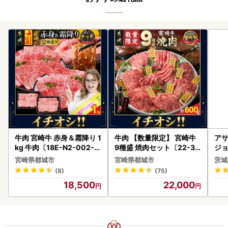
牛肉 宮崎牛 赤身＆霜降り 1
牛肉 【数量限定】 宮崎牛
アサ
kg 牛肉〔18E-N2-002-1
9種盛 焼肉セット〔22-31
ジョ
kg-S4A6-CF〕
-006-600g〕都城 イチオ
(1ケース)
宮崎県都城市
宮崎県都城市
茨城
シ!! 牛肉
ビー
(8)
(75)
18,500
22,000