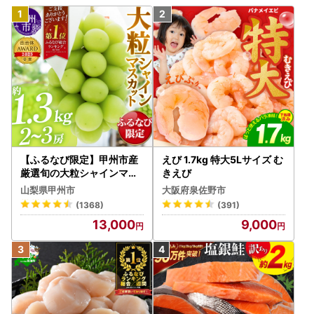
【ふるなび限定】甲州市産
えび 1.7kg 特大5Lサイズ む
厳選旬の大粒シャインマス
きえび
カット 約1.3kg 2～3房【2
山梨県甲州市
大阪府泉佐野市
026年発送】（MG）B12-
(1368)
(391)
472 FN-Limited-VO シャ
13,000
9,000
インマスカット フルーツ