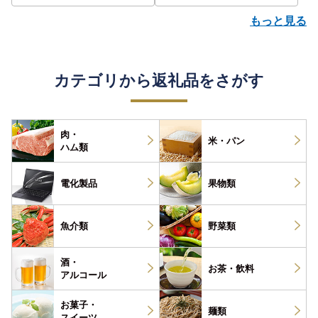
もっと見る
カテゴリから返礼品をさがす
肉・
米・パン
ハム類
電化製品
果物類
魚介類
野菜類
酒・
お茶・
飲料
アルコール
お菓子・
麺類
スイーツ