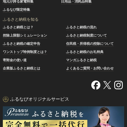
地元が誇る家電特集
日用品・消耗品特集
ふるなび限定特集
ふるさと納税を知る
ふるさと納税とは？
ふるさと納税の流れ
控除上限額シミュレーション
ふるさと納税制度について
ふるさと納税の確定申告
住民税・所得税の控除について
ワンストップ特例制度とは？
ふるさと納税のお礼特典
寄附金の使い道
マンガふるさと納税
企業版ふるさと納税とは
よくあるご質問・お問い合わせ
ふるなびオリジナルサービス