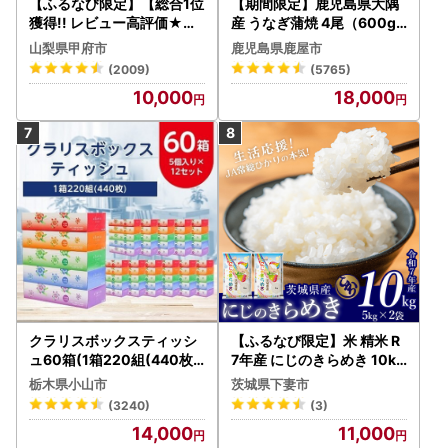
【ふるなび限定】【総合1位
【期間限定】鹿児島県大隅
獲得!! レビュー高評価★】
産 うなぎ蒲焼 4尾（600g
〈2026年度配送分〉山梨
） KN007-004-04-cp18
山梨県甲府市
鹿児島県鹿屋市
県産 シャインマスカット 2
うなぎ 鰻 魚 惣菜 総菜
(2009)
(5765)
～3房（1.0kg以上）シャイ
10,000
18,000
ン フルーツ FN-Limited-S
P
クラリスボックスティッシ
【ふるなび限定】米 精米 R
ュ60箱(1箱220組(440枚))
7年産 にじのきらめき 10kg
(5個入り×12セット)【配送
10月 FN-Limited-PR
栃木県小山市
茨城県下妻市
不可地域：離島・沖縄県】
(3240)
(3)
【1256759】
14,000
11,000