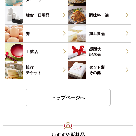
雑貨・
日用品
調味料・
油
卵
加工食品
感謝状・
工芸品
記念品
旅行・
セット類・
チケット
その他
トップページへ
おすすめ返礼品