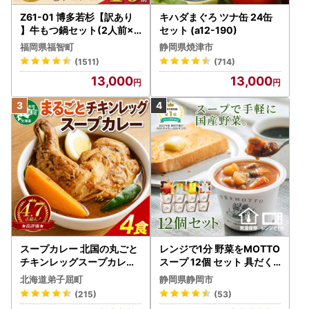
Z61-01 博多若杉【訳あり
キハダまぐろ ツナ缶 24缶
】牛もつ鍋セット(2人前×5
セット (a12-190)
) 10人前 もつ鍋
福岡県福智町
静岡県焼津市
(1511)
(714)
13,000
13,000
スープカレー 北国の丸ごと
レンジで1分 野菜をMOTTO
チキンレッグスープカレー
スープ 12個 セット 具だく
4個 3739
さんスープ 朝食 惣菜 国産
北海道弟子屈町
静岡県静岡市
野菜 常温保存
(215)
(53)