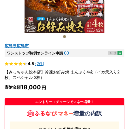
広島県広島市
ワンストップ特例オンライン申請
e
ま
自
4.5
(2件)
【みっちゃん総本店】冷凍お好み焼 まんぷく4枚（イカ天入り2
枚、スペシャル 2枚）
18,000
寄附金額
エントリー＋チャージでマネー増量！
増量の内訳