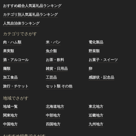
おすすめ総合人気返礼品ランキング
カテゴリ別人気返礼品ランキング
人気自治体ランキング
カテゴリでさがす
肉・ハム類
米・パン
電化製品
果実類
魚介類
野菜類
酒・アルコール
お茶・飲料
お菓子・スイーツ
麺類
雑貨・日用品
卵
加工食品
工芸品
感謝状・記念品
旅行・チケット
セット類 その他
地域でさがす
地域一覧
北海道地方
東北地方
関東地方
中部地方
近畿地方
中国地方
四国地方
九州地方
おすすめ特集でさがす