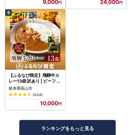
9,000
24,000
【ふるなび限定】飛騨牛カ
レー13袋 訳あり | ビーフ レ
トルト 訳あり DC006-CP
岐阜県高山市
01 FN-Limited-VO
(634)
10,000
ランキングをもっと見る