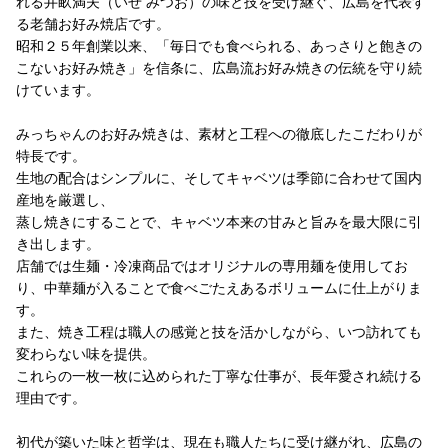
れる井畝満夫（いせ みつお）の味と技を受け継ぐ、広島を代表す
る老舗お好み焼店です。
昭和２５年創業以来、「毎日でも食べられる、あっさりと飽きの
こないお好み焼き」を信条に、広島流お好み焼きの伝統を守り続
けています。
みっちゃんのお好み焼きは、素材と工程への徹底したこだわりが
特長です。
生地の配合はシンプルに、そしてキャベツは季節に合わせて国内
産地を厳選し、
蒸し焼きにすることで、キャベツ本来の甘みと旨みを最大限に引
き出します。
店舗では生麺・冷凍商品ではオリジナルの専用麺を使用してお
り、中華麺が入ることで食べごたえあるボリュームに仕上がりま
す。
また、焼き工程は職人の感覚と技を活かしながら、いつ訪れても
変わらない味を提供。
これらの一枚一枚に込められた丁寧な仕事が、長年愛され続ける
理由です。
初代が築いた味と哲学は、現在も職人たちに受け継がれ、広島の