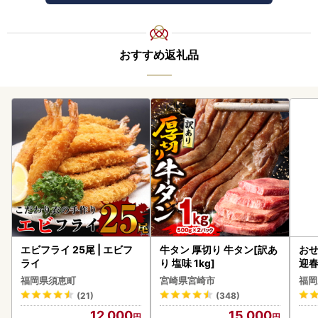
おすすめ返礼品
エビフライ 25尾 | エビフ
牛タン 厚切り 牛タン[訳あ
おせ
ライ
り 塩味 1kg]
迎
福岡県須恵町
宮崎県宮崎市
福岡
(21)
(348)
12,000
15,000