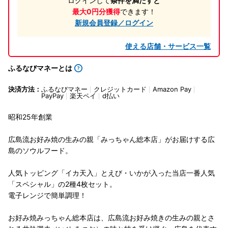
ログインして
条件を満たすと
最大0円分獲得
できます！
新規会員登録／ログイン
使える店舗・サービス一覧
ふるなびマネーとは
決済方法：
ふるなびマネー
クレジットカード
Amazon Pay
PayPay
楽天ペイ
d払い
昭和25年創業
広島流お好み焼の生みの親「みっちゃん総本店」がお届けする広
島のソウルフード。
人気トッピング「イカ天入」とえび・いかが入った当店一番人気
「スペシャル」の2種4枚セット。
電子レンジで簡単調理！
お好み焼みっちゃん総本店は、広島流お好み焼きの生みの親とさ