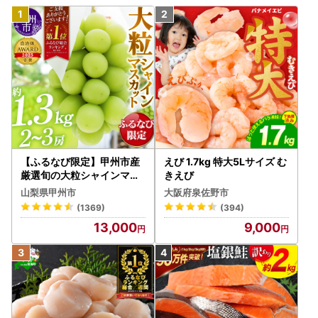
【ふるなび限定】甲州市産
えび 1.7kg 特大5Lサイズ む
厳選旬の大粒シャインマス
きえび
カット 約1.3kg 2～3房【2
山梨県甲州市
大阪府泉佐野市
026年発送】（MG）B12-
(1369)
(394)
472 FN-Limited-VO シャ
13,000
9,000
インマスカット フルーツ