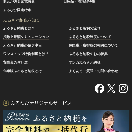
地元が誇る家電特集
日用品・消耗品特集
ふるなび限定特集
ふるさと納税を知る
ふるさと納税とは？
ふるさと納税の流れ
控除上限額シミュレーション
ふるさと納税制度について
ふるさと納税の確定申告
住民税・所得税の控除について
ワンストップ特例制度とは？
ふるさと納税のお礼特典
寄附金の使い道
マンガふるさと納税
企業版ふるさと納税とは
よくあるご質問・お問い合わせ
ふるなびオリジナルサービス