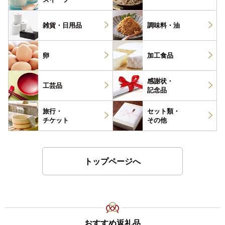
雑貨・
日用品
調味料・
油
卵
加工食品
感謝状・
工芸品
記念品
旅行・
セット類・
チケット
その他
トップページへ
おすすめ返礼品