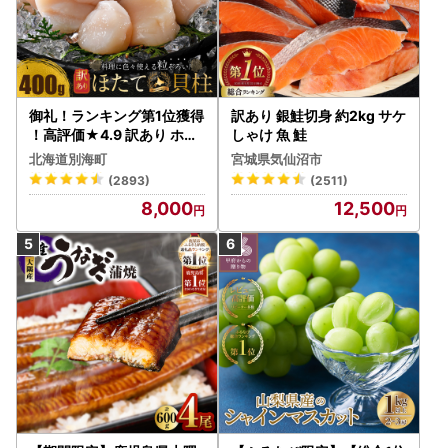
御礼！ランキング第1位獲得
訳あり 銀鮭切身 約2kg サケ
！高評価★4.9 訳あり ホタ
しゃけ 魚 鮭
テ 400g（ほたて 帆立 貝柱
北海道別海町
宮城県気仙沼市
冷凍 ）
(2893)
(2511)
8,000
12,500