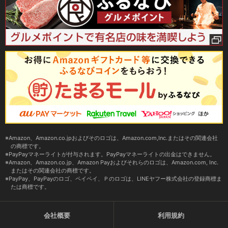
Amazon、Amazon.co.jpおよびそのロゴは、Amazon.com,Inc.またはその関連会社
の商標です。
PayPayマネーライトが付与されます。PayPayマネーライトの出金はできません。
Amazon、Amazon.co.jp、Amazon Payおよびそれらのロゴは、Amazon.com, Inc.
またはその関連会社の商標です。
PayPay、PayPayのロゴ、ペイペイ、Ｐのロゴは、LINEヤフー株式会社の登録商標ま
たは商標です。
会社概要
利用規約