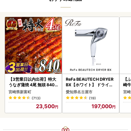
【3営業日以内出荷】特大
ReFa BEAUTECH DRYER
【ふ
うなぎ蒲焼 4尾 無頭 840g
BX【ホワイト】 ドライヤ
崎牛 
以上 C388-840-3D
ー 美容 家電 ドライヤー リ
-VO
宮崎県新富町
愛知県名古屋市
宮崎
ファ
(713)
(19)
23,500
197,000