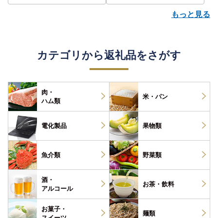
もっと見る
カテゴリから返礼品をさがす
肉・
米・パン
ハム類
電化製品
果物類
魚介類
野菜類
酒・
お茶・
飲料
アルコール
お菓子・
麺類
スイーツ