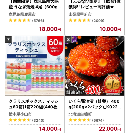
【期間限定】鹿児島県大隅
【ふるなび限定】【総合1位
産 うなぎ蒲焼 4尾（600g
獲得!! レビュー高評価★】
） KN007-004-04-cp18
〈2026年度配送分〉山梨
鹿児島県鹿屋市
山梨県甲府市
うなぎ 鰻 魚 惣菜 総菜
県産 シャインマスカット 2
(5766)
(2009)
～3房（1.0kg以上）シャイ
18,000
10,000
ン フルーツ FN-Limited-S
P
クラリスボックスティッシ
いくら醤油漬（鮭卵） 400
ュ60箱(1箱220組(440枚))
g(200g×2パック)_K022-
(5個入り×12セット)【配送
1676
栃木県小山市
北海道白糠町
不可地域：離島・沖縄県】
(3240)
(5674)
【1256759】
14,000
22,000