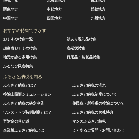
地域一覧
北海道地方
東北地方
関東地方
中部地方
近畿地方
中国地方
四国地方
九州地方
おすすめ特集でさがす
おすすめ特集一覧
訳あり返礼品特集
担当者おすすめ特集
定期便特集
地元が誇る家電特集
日用品・消耗品特集
ふるなび限定特集
ふるさと納税を知る
ふるさと納税とは？
ふるさと納税の流れ
控除上限額シミュレーション
ふるさと納税制度について
ふるさと納税の確定申告
住民税・所得税の控除について
ワンストップ特例制度とは？
ふるさと納税のお礼特典
寄附金の使い道
マンガふるさと納税
企業版ふるさと納税とは
よくあるご質問・お問い合わせ