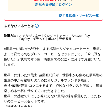
新規会員登録／ログイン
使える店舗・サービス一覧
ふるなびマネーとは
決済方法：
ふるなびマネー
クレジットカード
Amazon Pay
PayPay
楽天ペイ
d払い
郵便振替
※世界一に輝いた焙煎士による福智オリジナルコーヒーと、季節に
よって変わる旬なブレンドコーヒーをセットにして、「粉（豆を
挽いた）」状態で年６回（奇数月での配送）に分けてお届けいた
します。
世界一に輝いた焙煎士･後藤直紀氏が、世界中から集めた最高級の
生豆の中から福智町のためにオリジナルブレンドを焙煎。
香り･酸味･苦味･コクに至るまで、絶妙なバランスを演出し、毎日
楽しめる一杯に仕立てていただきました。
世界一の感覚で旬にしか味わえない最高の味を厳選した、こだわ
りのコーヒーとセットです。
（株式会社豆香洞）