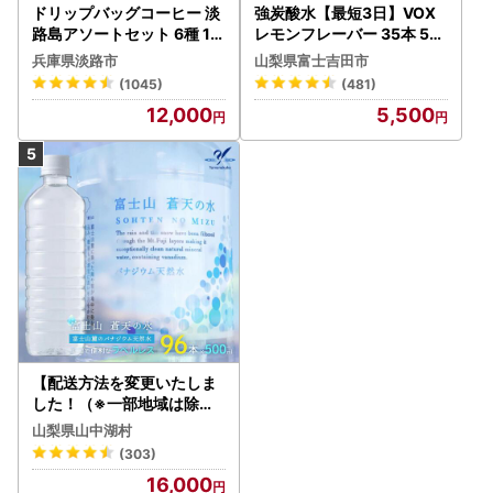
ドリップバッグコーヒー 淡
強炭酸水【最短3日】VOX
路島アソートセット 6種 12
レモンフレーバー 35本 50
0袋 飲み比べ コーヒー
0ml 【富士吉田市限定カー
兵庫県淡路市
山梨県富士吉田市
トン】炭酸
(1045)
(481)
12,000
5,500
【配送方法を変更いたしま
した！（※一部地域は除く
）】＜ラベルレス＞富士山
山梨県山中湖村
蒼天の水 500ml×96本（４
(303)
ケース）YC001
16,000