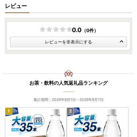
※2
「一時所得」とは、継続性がなく、労働の対価や商売な
レビュー
どで得た所得ではない所得のことです。
▶
詳細はこちら【国税庁ＨＰ】
0.0
（0件）
≪一時所得の計算式の表≫
レビューを非表示にする
一時所得の金額 ＝ 収入金額
[A]
－ 支出金額
[B]
－ 特別控
除額
[50万円]
[A]
：その年中の一時所得に係る総収入金額（ふるさと納税
の場合は返礼品を受け取った年の価額）
[B]
：その収入を得るために支出した金額の合計額（寄附金
として支出した金額は含まれません。）
お茶・飲料の人気返礼品ランキング
[特別控除額]：[A]－[B]と50万円のいずれか少ない金額
※
計算式で算出された一時所得の金額の2分の1が、その年の
総所得金額に算入されます。
集計期間：2026年8月1日～2026年8月7日
【ふるさと納税の“詐欺サイト”にご注意ください！】
自治体のふるさと納税サイトの画像や返礼品名をコピー
し、入金させようとする悪質な詐欺サイトが確認されていま
す。