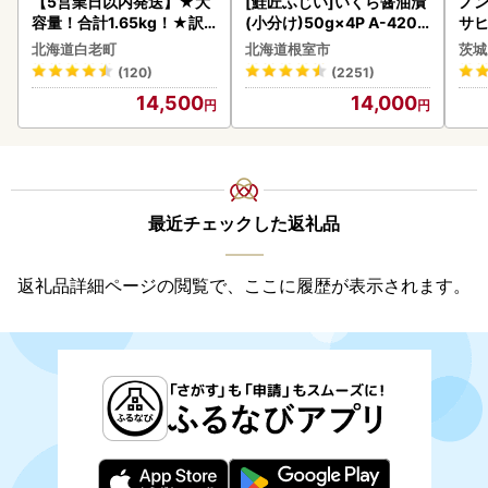
【5営業日以内発送】★大
[鮭匠ふじい]いくら醤油漬
ノン
容量！合計1.65kg！★訳
(小分け)50g×4P A-4209
サヒ
あり・牛の里ビーフハンバ
5
本 
北海道白老町
北海道根室市
茨城
ーグ(110ｇ5枚入）×3 AG
守
(120)
(2251)
058
14,500
14,000
最近チェックした返礼品
返礼品詳細ページの閲覧で、ここに履歴が表示されます。