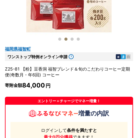
福岡県福智町
ワンストップ特例オンライン申請
e
ま
自
Z25-81 【粉】豆香洞 福智ブレンド＆旬のこだわりコーヒー定期
便(奇数月・年6回) コーヒー
84,000
寄附金額
エントリー＋チャージでマネー増量！
増量の内訳
ログインして
条件を満たすと
最大0円分獲得
できます！