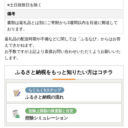
※土日祝祭日を除く
※ドメイン設定により、メールが受信できない状態になって
いる可能性がありますので、設定をご確認ください。
備考
申請書の紛失、不明点その他お問い合わせはふるさと納税ま
書類は返礼品とは別にご寄附から3週間以内を目途に郵送して
ごころ窓口までお願いいたします。
おります。
また、ワンストップ特例申請書の提出先は以下のとおりとな
返礼品の配送時期や不備などに関しては「ふるなび」からはお答
ります。
えできかねます。
お手数ですが上記より直接お問い合わせいただくようお願いいた
【ワンストップ特例申請書提出先】
します。
〒811-2303 福岡県糟屋郡粕屋町酒殿4-2-10 2階 福
智町ふるさと納税まごころ窓口 宛
ふるさと納税をもっと知りたい方はコチラ
※福智町ではふるさと納税業務を外部委託しています。
らくらく3ステップ
【返礼品は「一時所得」として課税の対象となります】
ふるさと納税の流れ
都道府県・市区町村にふるさと納税し、返礼品を受け取っ
た場合の経済的利益（返礼品の価額）は、一時所得に該当し
控除上限額の限度額と目安
ます。以下の計算式で一時所得が生じる場合は、申告が必要
控除シミュレーション
となります。
※1
返礼品の価額」には、運送料は含まれません。