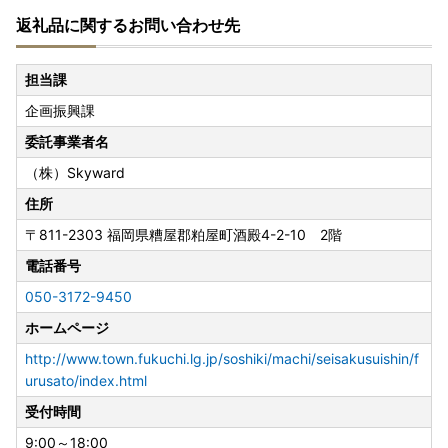
返礼品に関するお問い合わせ先
●福智町ふるさと納税に関するお問い合わせ先は、下記のと
おりになります。お掛け間違えのないようにご連絡ください
ませ。
担当課
企画振興課
福智町ふるさと納税まごころ窓口
TEL：050-3172-9450 （受付時間 9：00～17：30）
委託事業者名
FAX：092-410-8432
（株）Skyward
※福智町では、ふるさと納税業務を外部委託しております。
住所
※0947-22-0555は、福智町役場総務課の電話番号（代表番
〒811-2303
福岡県糟屋郡粕屋町酒殿4-2-10 2階
号）となりますのでご注意くださいませ。
電話番号
★【重要】福智町ワンストップ特例申請受付済通知のお知ら
050-3172-9450
せ★
ホームページ
いつも福智町を応援していただき、誠にありがとうございま
す。
http://www.town.fukuchi.lg.jp/soshiki/machi/seisakusuishin/f
受付済通知につきましては、ご登録いただいたメールアドレ
urusato/index.html
ス宛にお送りさせていただいております。
受付時間
アドレスが未登録、送信出来なかった方には別途封書にてお
9:00～18:00
送りさせていただきます。