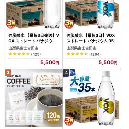
詐欺サイトに共通する点を以下にまとめていますので、ふ
るさと納税詐欺の被害にあわないようご注意ください。
※1
運営会社の住所、電話番号及びメールアドレスがない。
※2
メールアドレスがフリーメールとなっている。
※3
支払方法が口座振込しかない、または口座名義人と販売
事業者が異なる。
強炭酸水 【最短3日発送】V
強炭酸水 【最短3日】VOX
※4
正規の価格からの値引き率が高く、特別価格を宣伝文句
OX ストレート バナジウム
ストレート バナジウム 35
にしている。
（ふるさと納税に値引きはありません）
強炭酸水 35本 500ml ラベ
本 500ml 【富士吉田市限
山梨県富士吉田市
山梨県富士吉田市
ルレス【富士吉田市限定カ
定カートン】炭酸
(425)
(1264)
ートン】 炭酸
5,500
5,500