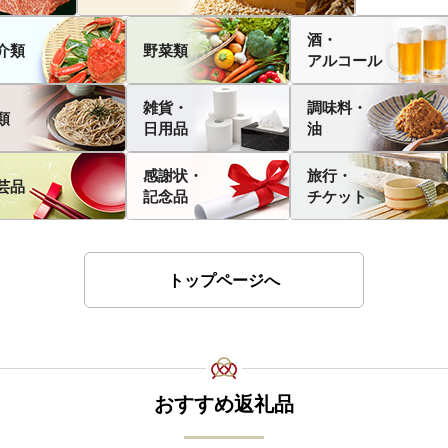
酒・
介類
野菜類
アルコール
雑貨・
調味料・
類
日用品
油
感謝状・
旅行・
芸品
記念品
チケット
トップページへ
おすすめ返礼品