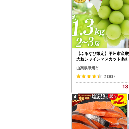
【ふるなび限定】甲州市産厳
大粒シャインマスカット 約1.3
～3房【2026年発送】（MG）
山梨県甲州市
472 FN-Limited-VO シャ
カット フルーツ
(1368)
13