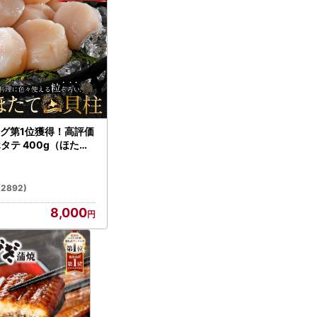
グ第1位獲得！高評価
ホタテ 400g（ほたて
）
(2892)
8,000