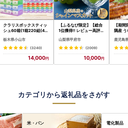
クラリスボックスティッ
【ふるなび限定】【総合
【期間
シュ60箱(1箱220組(44
1位獲得!! レビュー高評価
隅産 う
0枚))(5個入り×12セッ
★】〈2026年度配送分
0g） K
栃木県小山市
山梨県甲府市
鹿児島
ト)【配送不可地域：離島
〉山梨県産 シャインマス
cp18 
・沖縄県】【1256759】
カット 2～3房（1.0kg以
菜
(3240)
(2009)
上）シャイン フルーツ F
14,000
10,000
N-Limited-SP
カテゴリから返礼品をさがす
米・パン
電化製品