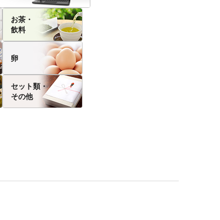
お茶・
飲料
卵
セット類・
その他