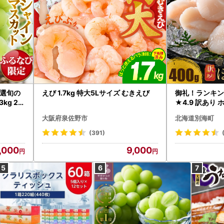
選旬の
えび 1.7kg 特大5Lサイズ むきえび
御礼！ランキン
kg 2
★4.9 訳あり 
B12-
帆立 貝柱 冷凍 
大阪府泉佐野市
北海道別海町
インマス
(391)
,000
9,000