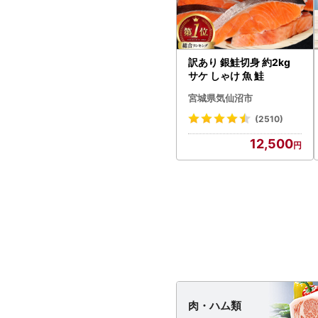
訳あり 銀鮭切身 約2kg
サケ しゃけ 魚 鮭
宮城県気仙沼市
(2510)
12,500
肉・
ハム類