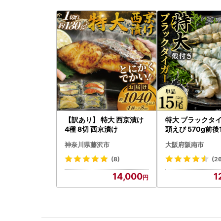
【訳あり】 特大 西京漬け
特大 ブラックタイ
4種 8切 西京漬け
頭えび 570g前後
神奈川県藤沢市
大阪府阪南市
(8)
(2
14,000
1