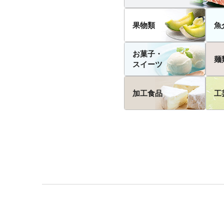
果物類
魚
お菓子・
麺
スイーツ
加工食品
工