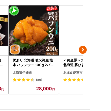
崎
訳あり 北海道 噴火湾産 塩
＜黄金豚＞ブランドポーク
g
水 バフンウニ 100g 2パッ
北海道 豚ひき肉 普通挽き
09
ク 計200g 《アフター保証
200g 10パック 計2kg
北海道伊達市
北海道伊達市
付き》うに ウニ 雲丹 海鮮
海の幸 魚介類 ウニ丼 お寿
(39)
(23)
司 濃厚 無添加 産地直送 お
0
28,000
13,000
取り寄せ 山村水産 送料無
料