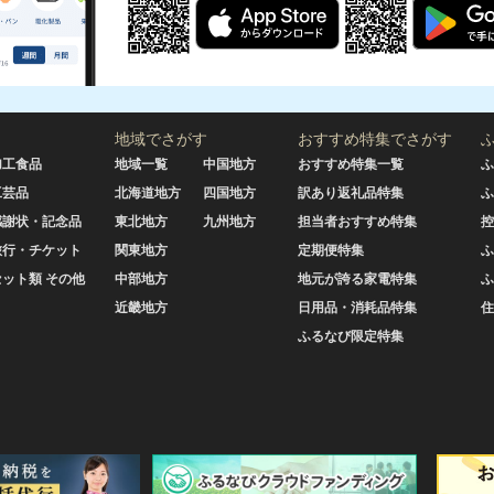
地域でさがす
おすすめ特集でさがす
加工食品
地域一覧
中国地方
おすすめ特集一覧
ふ
工芸品
北海道地方
四国地方
訳あり返礼品特集
ふ
感謝状・記念品
東北地方
九州地方
担当者おすすめ特集
控
旅行・チケット
関東地方
定期便特集
ふ
セット類 その他
中部地方
地元が誇る家電特集
ふ
近畿地方
日用品・消耗品特集
住
ふるなび限定特集