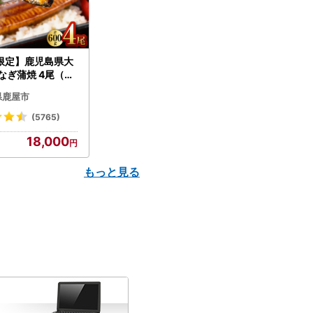
限定】鹿児島県大
なぎ蒲焼 4尾（60
N007-004-04-
県鹿屋市
うなぎ 鰻 魚 惣菜 総
(5765)
18,000
もっと見る