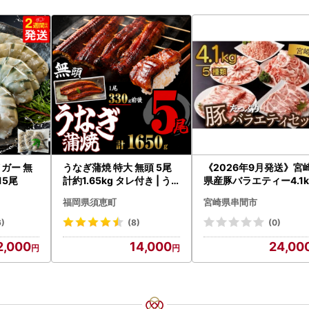
ガー 無
うなぎ蒲焼 特大 無頭 5尾
《2026年9月発送》宮
15尾
計約1.65kg タレ付き | う
県産豚バラエティー4.1k
なぎ蒲焼
セット_K033-057-26
福岡県須恵町
宮崎県串間市
6)
(8)
(0)
2,000
14,000
24,00