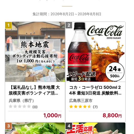
集計期間：2026年8月2日～2026年8月8日
【返礼品なし】熊本地震 大
コカ・コーラゼロ 500ml 2
規模災害ボランティア活動
4本 最短3日発送 炭酸飲料
応援寄附 1口 1,000円 / 寄附
ペットボトル 糖質ゼロ コー
兵庫県（県庁）
広島県三原市
寄付 寄附のみ 支援
ク コーラ 飲料 ソフトドリ
(0)
(7)
ンク 広島県 三原市 014070
1,000
8,800