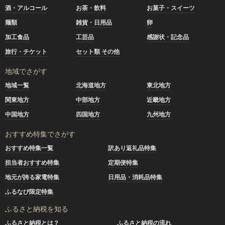
酒・アルコール
お茶・飲料
お菓子・スイーツ
麺類
雑貨・日用品
卵
加工食品
工芸品
感謝状・記念品
旅行・チケット
セット類 その他
地域でさがす
地域一覧
北海道地方
東北地方
関東地方
中部地方
近畿地方
中国地方
四国地方
九州地方
おすすめ特集でさがす
おすすめ特集一覧
訳あり返礼品特集
担当者おすすめ特集
定期便特集
地元が誇る家電特集
日用品・消耗品特集
ふるなび限定特集
ふるさと納税を知る
ふるさと納税とは？
ふるさと納税の流れ