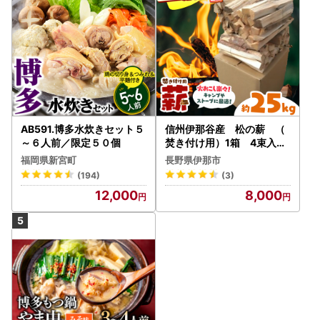
AB591.博多水炊きセット５
信州伊那谷産 松の薪 （
～６人前／限定５０個
焚き付け用）1箱 4束入り
２５ｋｇ相当｜薪 25kg
福岡県新宮町
長野県伊那市
松の薪 長野県 伊那市 キャ
(194)
(3)
ンプ BBQ アウトドア【008
12,000
8,000
-17】