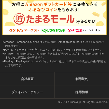
Amazon、Amazon.co.jpおよびそのロゴは、Amazon.com,Inc.またはその関連会社
の商標です。
PayPayマネーライトが付与されます。PayPayマネーライトの出金はできません。
Amazon、Amazon.co.jp、Amazon Payおよびそれらのロゴは、Amazon.com, Inc.
またはその関連会社の商標です。
PayPay、PayPayのロゴ、ペイペイ、Ｐのロゴは、LINEヤフー株式会社の登録商標ま
たは商標です。
会社概要
利用規約
プライバシーポリシー
採用情報
© 2014 furunavi.jp, All Rights Reserved.