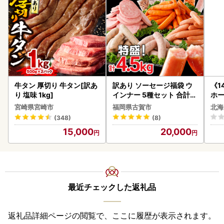
牛タン 厚切り 牛タン[訳あ
訳あり ソーセージ福袋 ウ
《1
り 塩味 1kg]
インナー 5種セット 合計4.
ホ
5kg ソーセージ
( 
宮崎県宮崎市
福岡県古賀市
北海
クラ
(348)
(8)
贈答
15,000
20,000
御中
い 
ル 
02
最近チェックした返礼品
返礼品詳細ページの閲覧で、ここに履歴が表示されます。