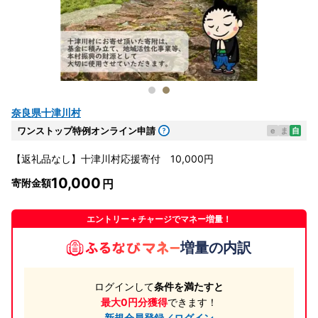
奈良県十津川村
ワンストップ特例オンライン申請
e
ま
自
【返礼品なし】十津川村応援寄付 10,000円
10,000
寄附金額
エントリー＋チャージでマネー増量！
増量の内訳
ログインして
条件を満たすと
最大0円分獲得
できます！
新規会員登録／ログイン