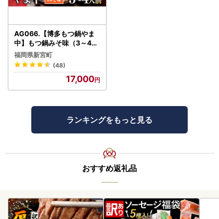
AG066.【博多もつ鍋やま
中】もつ鍋みそ味（3～4人
前）
福岡県新宮町
(48)
17,000
ランキングをもっと見る
おすすめ返礼品