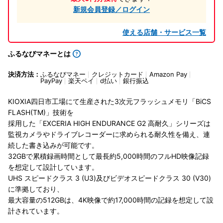
新規会員登録／ログイン
使える店舗・サービス一覧
ふるなびマネーとは
決済方法：
ふるなびマネー
クレジットカード
Amazon Pay
PayPay
楽天ペイ
d払い
銀行振込
KIOXIA四日市工場にて生産された3次元フラッシュメモリ「BiCS
FLASH(TM)」技術を
採用した「EXCERIA HIGH ENDURANCE G2 高耐久」シリーズは
監視カメラやドライブレコーダーに求められる耐久性を備え、連
続した書き込みが可能です。
32GBで累積録画時間として最長約5,000時間のフルHD映像記録
を想定して設計しています。
UHS スピードクラス 3 (U3)及びビデオスピードクラス 30 (V30)
に準拠しており、
最大容量の512GBは、4K映像で約17,000時間の記録を想定して設
計されています。