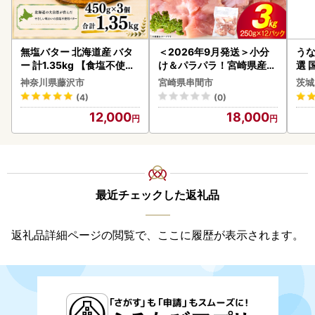
無塩バター 北海道産 バタ
＜2026年9月発送＞小分
うな
ー 計1.35kg 【食塩不使用
け＆パラパラ！宮崎県産鶏
選 
】
ももカット合計3kg_K043
付き
神奈川県藤沢市
宮崎県串間市
茨城
-009-2609
あり
(4)
(0)
人気
12,000
18,000
代
最近チェックした返礼品
返礼品詳細ページの閲覧で、ここに履歴が表示されます。