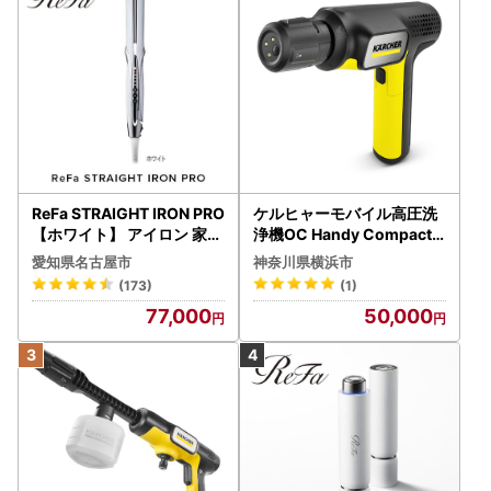
ReFa STRAIGHT IRON PRO
ケルヒャーモバイル高圧洗
【ホワイト】 アイロン 家電
浄機OC Handy Compact
美容 リファ アイロン
（ハンディエア） APV000
愛知県名古屋市
神奈川県横浜市
7
(173)
(1)
77,000
50,000