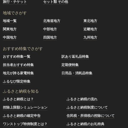
旅行・チケット
セット類 その他
地域でさがす
地域一覧
北海道地方
東北地方
関東地方
中部地方
近畿地方
中国地方
四国地方
九州地方
おすすめ特集でさがす
おすすめ特集一覧
訳あり返礼品特集
担当者おすすめ特集
定期便特集
地元が誇る家電特集
日用品・消耗品特集
ふるなび限定特集
ふるさと納税を知る
ふるさと納税とは？
ふるさと納税の流れ
控除上限額シミュレーション
ふるさと納税制度について
ふるさと納税の確定申告
住民税・所得税の控除について
ワンストップ特例制度とは？
ふるさと納税のお礼特典