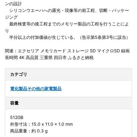
ンの設計
シリコンウエーハへの露光・現像等の前工程、切断・パッケー
ジング
最終検査等の後工程までのメモリー製品の工程を行うことによ
り
半分以上の付加価値が生じている。（告示第5条第3号に該当）
関連：エクセリア メモリカード ストレージ SD マイクロSD 録画
長時間 4K 高品質 三重県 四日市 ふるさと納税
カテゴリ
電化製品
その他の家電製品
容量
512GB
外形寸法：15.0 x 11.0 x 1.0 mm
商品重量：約 0.3 g