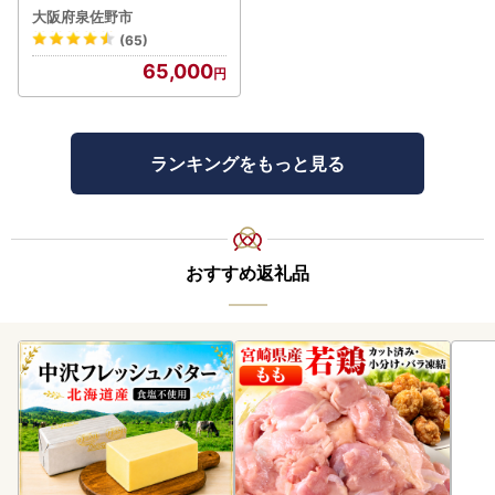
製造 FN-Limited-PR
大阪府泉佐野市
(65)
65,000
ランキングをもっと見る
おすすめ返礼品