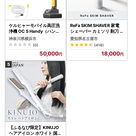
ケルヒャーモバイル高圧洗
ReFa SKIM SHAVER 家電
浄機 OC 5 Handy（ハンデ
シェーバー カミソリ 剃刀
ィジェット） APV0006
シェーバー
神奈川県横浜市
愛知県名古屋市
(0)
(418)
50,000
18,000
【ふるなび限定】KINUJO
ヘアアイロン ホワイト 国内