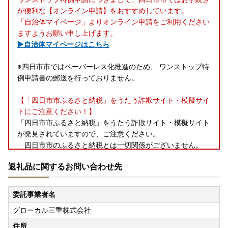
が便利な【オンライン申請】をおすすめしています。
「自治体マイページ」よりオンライン申請をご利用ください
ますようお願い申し上げます。
▶自治体マイページはこちら
※四日市市ではペーパーレス化推進のため、 ワンストップ特
例申請書の郵送を行っておりません。
【「四日市市ふるさと納税」をうたう詐欺サイト・模擬サイ
トにご注意ください！】
「四日市市ふるさと納税」をうたう詐欺サイト・模擬サイト
が発見されていますので、ご注意ください。
四日市市のふるさと納税とは一切関係がございません。
返礼品に関するお問い合わせ先
【お問い合わせ先】
〒510-8601三重県四日市市諏訪町１番５号
委託事業者名
四日市市役所 ふるさと納税推進室
グローカル三重株式会社
TEL:059-354-8525
✉furusato@city.yokkaichi.mie.jp
住所