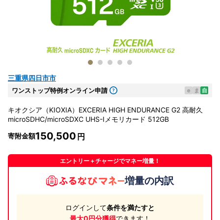
三重県四日市市
ワンストップ特例オンライン申請
e
ま
自
キオクシア（KIOXIA）EXCERIA HIGH ENDURANCE G2 高耐久
microSDHC/microSDXC UHS-Iメモリカード 512GB
150,500
寄附金額
エントリー＋チャージでマネー増量！
増量の内訳
ログインして
条件を満たすと
最大0円分獲得
できます！