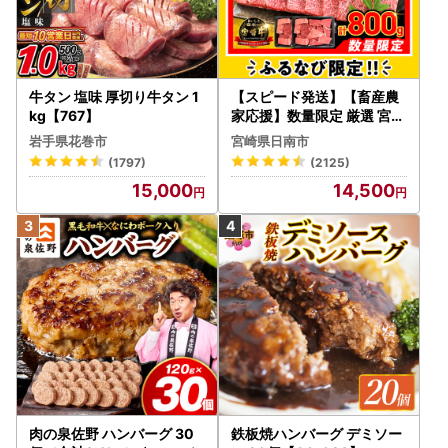
牛タン 塩味 厚切り牛タン 1
【スピード発送】【畜産農
kg【767】
家応援】数量限定 厳選 宮崎
牛 赤身 焼肉 計800g FN-Li
岩手県花巻市
宮崎県日南市
mited-PR_BDV5-26-2W
(1797)
(2125)
15,000
14,500
肉の泉佐野 ハンバーグ 30
鉄板焼ハンバーグ デミソー