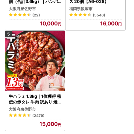
個（合計3.6kg）｜ハンバ
ス 20個【A6-028】
ーグ 訳あり 黒毛和牛×なに
大阪府泉佐野市
福岡県飯塚市
わポーク
(22)
(5546)
10,000
16,000
牛ハラミ 1.3kg｜1位獲得 秘
伝の赤タレ 牛肉 訳あり 焼
肉 BBQ
大阪府泉佐野市
(2479)
15,000