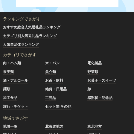
ランキングでさがす
おすすめ総合人気返礼品ランキング
カテゴリ別人気返礼品ランキング
人気自治体ランキング
カテゴリでさがす
肉・ハム類
米・パン
電化製品
果実類
魚介類
野菜類
酒・アルコール
お茶・飲料
お菓子・スイーツ
麺類
雑貨・日用品
卵
加工食品
工芸品
感謝状・記念品
旅行・チケット
セット類 その他
地域でさがす
地域一覧
北海道地方
東北地方