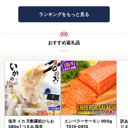
ランキングをもっと見る
おすすめ返礼品
塩辛 イカ 天麩羅処ひらお
エンペラーサーモン 900g
訳あ
580g | つまみ 塩辛
_T015-0910
り 2