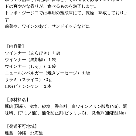
ドの爽やかな香りが、食べるものを魅了します。
トッポ・ジージヨでは専用の熟成庫にて、乾燥、熟成しておりま
す。
前菜や、ワインのあて、サンドイッチなどに！
【内容量】
ウインナー（あらびき）１袋
ウインナー（黒胡椒）１袋
ウインナー（しそ））１袋
ニュールンベルガー（焼きソーセージ）１袋
サラミ（スライス）70ｇ
山椒ビアシンケン １本
【原材料名】
豚肉(国産)、食塩、砂糖、香辛料、白ワイン／リン酸塩(Na)、調
味料、(アミノ酸)、酸化防止剤(ビタミンC)、 発色剤(亜硝酸Na)
【発送不可地域】
離島・沖縄・北海道