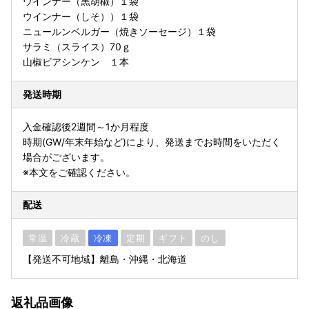
ウインナー（黒胡椒）１袋
ウインナー（しそ））１袋
ニュールンベルガー（焼きソーセージ）１袋
サラミ（スライス）70ｇ
山椒ビアシンケン １本
発送時期
入金確認後2週間～1か月程度
時期(GW/年末年始など)により、発送までお時間をいただく
場合がございます。
※本文をご確認ください。
配送
常温
冷蔵
冷凍
定期
ギフト
のし
【発送不可地域】離島・沖縄・北海道
返礼品画像