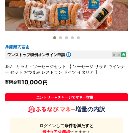
兵庫県宍粟市
ワンストップ特例オンライン申請
e
ま
自
J57 サラミ・ソーセージセット 【 ソーセージ サラミ ウインナ
ー セット おつまみ レストラン ドイツ イタリア 】
10,000
寄附金額
エントリー＋チャージでマネー増量！
増量の内訳
ログインして
条件を満たすと
最大0円分獲得
できます！