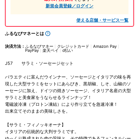
新規会員登録／ログイン
使える店舗・サービス一覧
ふるなびマネーとは
決済方法：
ふるなびマネー
クレジットカード
Amazon Pay
PayPay
楽天ペイ
d払い
J57 サラミ・ソーセージセット
バラエティに富んだウインナー、ソーセージとイタリアの味を再
現した大型サラミをセットにあらびき、黒胡椒、しそ、山椒のソ
ーセージに加え、ドイツの焼きソーセージ、イタリア名産の大型
サラミと美食家をうならせるラインナップ！
電磁波冷凍（プロトン凍結）により作り立てを急速冷凍！
出来立てそのままの美味しさを。
【サラミ・フィノッキオーナ】
イタリアの伝統的な大判サラミです。
ゆっくり熟成された肉の旨味と、その特徴であるフェンネルシー