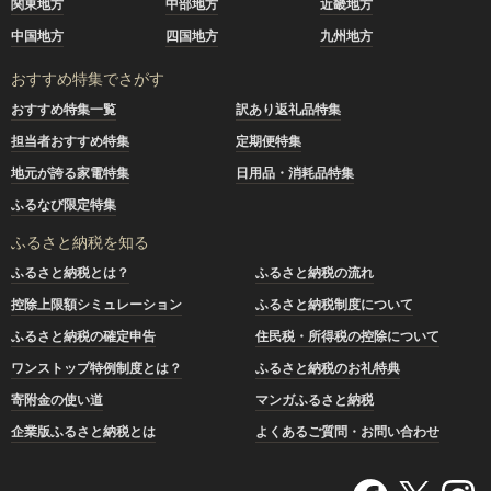
関東地方
中部地方
近畿地方
中国地方
四国地方
九州地方
おすすめ特集でさがす
おすすめ特集一覧
訳あり返礼品特集
担当者おすすめ特集
定期便特集
地元が誇る家電特集
日用品・消耗品特集
ふるなび限定特集
ふるさと納税を知る
ふるさと納税とは？
ふるさと納税の流れ
控除上限額シミュレーション
ふるさと納税制度について
ふるさと納税の確定申告
住民税・所得税の控除について
ワンストップ特例制度とは？
ふるさと納税のお礼特典
寄附金の使い道
マンガふるさと納税
企業版ふるさと納税とは
よくあるご質問・お問い合わせ