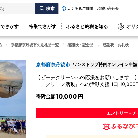
よくあるご質問・お問い合わせ
リでさがす
特集でさがす
ふるさと納税を知る
オリ
方
京都府京丹後市の返礼品一覧
感謝状・記念品
感謝状・お礼状
京都府京丹後市
ワンストップ特例オンライン申請
【ビーチクリーンへの応援をお願いします！
ーチクリーン活動』への活動支援 1口 10,00
10,000
寄附金額
エントリー＋チ