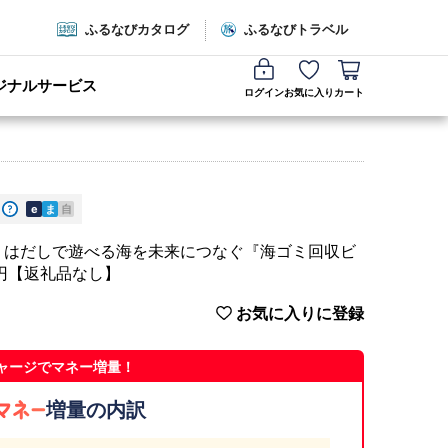
ふるなびカタログ
ふるなびトラベル
ジナルサービス
ログイン
お気に入り
カート
e
ま
自
】はだしで遊べる海を未来につなぐ『海ゴミ回収ビ
0円【返礼品なし】
お気に入りに登録
ャージでマネー増量！
増量の内訳