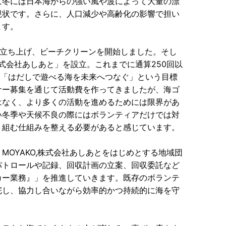
に冬には日本海からの強い風や波によって大量の漂
現状です。さらに、人口減少や高齢化の影響で担い
ます。
体を立ち上げ、ビーチクリーンを開始しました。そし
式会社あしあと」を設立。これまでに通算250回以
し、「はだしで遊べる海を未来へつなぐ」という目標
サー募集を通じて活動費を作ってきましたが、海ゴ
はなく、より多くの活動を進めるためには限界があ
い冬季や天候不良の際にはボランティアだけでは対
り組む仕組みを整える必要があると感じています。
OYAKO,株式会社あしあとをはじめとする地域団
パトロールや記録、回収計画の立案、回収委託など
カー業務』」を推進していきます。既存のボランテ
完し、協力し合いながら効率的かつ持続的に海を守