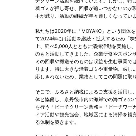
チクリーン活動を続けています。しかし、特
着ゴミが押し寄せ、回収が追いつかないのが
手が減り、活動の継続が年々難しくなってい
私たちは2020年に「MOYAKO」という団
て2024年には活動を継続・拡大するため「株
上、延べ5,000人とともに清掃活動を実施
のもと活動してきました。企業研修やスポン
ミの回収や搬送そのものは収益を生む事業で
ります。特に大きな漂着ゴミや重量物、厳し
応しきれないため、業務としてこの問題に取
そこで、ふるさと納税によるご支援を活用し、M
体と協働し、京丹後市内の海岸での海ゴミの
を行う「ビーチクリーン業務＝『ビーチワー
ィア活動や観光協会、地域区による清掃を補
る体制を築きます。