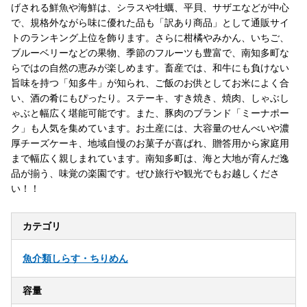
げされる鮮魚や海鮮は、シラスや牡蠣、平貝、サザエなどが中心
で、規格外ながら味に優れた品も「訳あり商品」として通販サイ
トのランキング上位を飾ります。さらに柑橘やみかん、いちご、
ブルーベリーなどの果物、季節のフルーツも豊富で、南知多町な
らではの自然の恵みが楽しめます。畜産では、和牛にも負けない
旨味を持つ「知多牛」が知られ、ご飯のお供としてお米によく合
い、酒の肴にもぴったり。ステーキ、すき焼き、焼肉、しゃぶし
ゃぶと幅広く堪能可能です。また、豚肉のブランド「ミーナポー
ク」も人気を集めています。お土産には、大容量のせんべいや濃
厚チーズケーキ、地域自慢のお菓子が喜ばれ、贈答用から家庭用
まで幅広く親しまれています。南知多町は、海と大地が育んだ逸
品が揃う、味覚の楽園です。ぜひ旅行や観光でもお越しくださ
い！！
カテゴリ
魚介類
しらす・ちりめん
容量