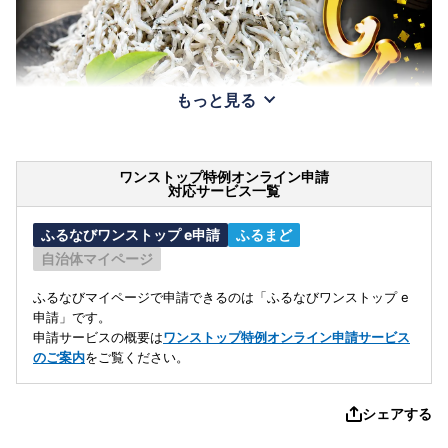
もっと見る
ワンストップ特例オンライン申請
対応サービス一覧
ふるなびワンストップ e申請
ふるまど
自治体マイページ
ふるなびマイページで申請できるのは「ふるなびワンストップ e
申請」です。
申請サービスの概要は
ワンストップ特例オンライン申請サービス
のご案内
をご覧ください。
シェアする