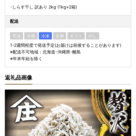
･しらす干し 訳あり 2kg (1kg×2箱)
配送
常温
冷蔵
冷凍
定期
ギフト
のし
1-2週間程度で発送予定(お届けは前後することがあります)
※配送不可地域：北海道･沖縄県･離島
※年末年始を除く
返礼品画像