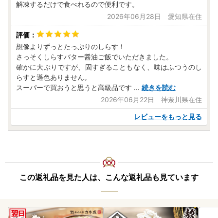
解凍するだけで食べれるので便利です。
・複数回ご寄附をいただいている場合は、ご寄附ごとに申請
のお手続きが必要です。
2026年06月28日 愛知県在住
・当町専用の申請書以外の受付完了までにはお時間をいただ
きますので、当町よりお送りしております申請書類をご利用
想像よりずっとたっぷりのしらす！
ください。
さっそくしらすバター醤油ご飯でいただきました。
確かに大ぶりですが、固すぎることもなく、味はふつうのし
■問い合わせについて■
らすと遜色ありません。
メールでのお問い合わせが非常に多く、ご回答にお時間を要
スーパーで買おうと思うと高級品です
...
続きを読む
しております。誠に恐縮ではございますが、ご回答までに1
2026年06月22日 神奈川県在住
週間ほどお時間を頂く場合もございますのであらかじめご了
承ください。
レビューをもっと見る
また、お電話も大変混み合っておりご迷惑をおかけしており
ますが、何卒よろしくお願い申し上げます。
▼お問い合わせ先
南知多町 ふるさと納税担当
電話：050-1730-5448（10:00～17:00 ※土日祝・年末年始
を除く）
この返礼品を見た人は、こんな返礼品も見ています
メール：
minamichita@furusato-supports.com