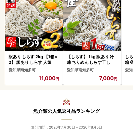
訳あり しらす 2kg 【1箱×
【しらす】 1kg 訳あり 冷
しら
2】 訳あり しらす 人気
凍 ちりめん しらす干し
箱 
かず
愛知県南知多町
愛知県南知多町
愛知
理
11,000
7,000
魚介類の人気返礼品ランキング
集計期間：2026年7月30日～2026年8月5日