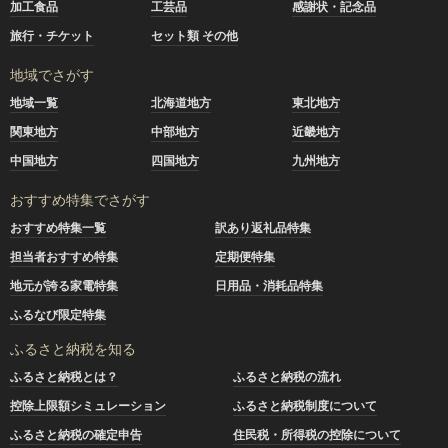
加工食品
工芸品
感謝状・記念品
旅行・チケット
セット類 その他
地域でさがす
地域一覧
北海道地方
東北地方
関東地方
中部地方
近畿地方
中国地方
四国地方
九州地方
おすすめ特集でさがす
おすすめ特集一覧
訳あり返礼品特集
担当者おすすめ特集
定期便特集
地元が誇る家電特集
日用品・消耗品特集
ふるなび限定特集
ふるさと納税を知る
ふるさと納税とは？
ふるさと納税の流れ
控除上限額シミュレーション
ふるさと納税制度について
ふるさと納税の確定申告
住民税・所得税の控除について