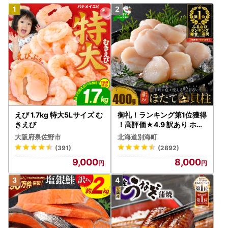
えび 1.7kg 特大5Lサイズ む
御礼！ランキング第1位獲得
きえび
！高評価★4.9 訳あり ホタ
テ 400g（ほたて 帆立 貝柱
大阪府泉佐野市
北海道別海町
冷凍 ）
(391)
(2892)
9,000
8,000