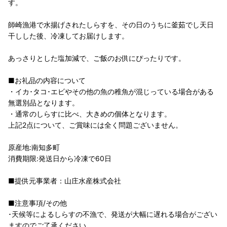
す。
師崎漁港で水揚げされたしらすを、その日のうちに釜茹でし天日
干しした後、冷凍してお届けします。
あっさりとした塩加減で、ご飯のお供にぴったりです。
■お礼品の内容について
・イカ･タコ･エビやその他の魚の稚魚が混じっている場合がある
無選別品となります。
・通常のしらすに比べ、大きめの個体となります。
上記2点について、ご賞味には全く問題ございません。
原産地:南知多町
消費期限:発送日から冷凍で60日
■提供元事業者：山庄水産株式会社
■注意事項/その他
･天候等によるしらすの不漁で、発送が大幅に遅れる場合がござい
ますのでご了承ください。