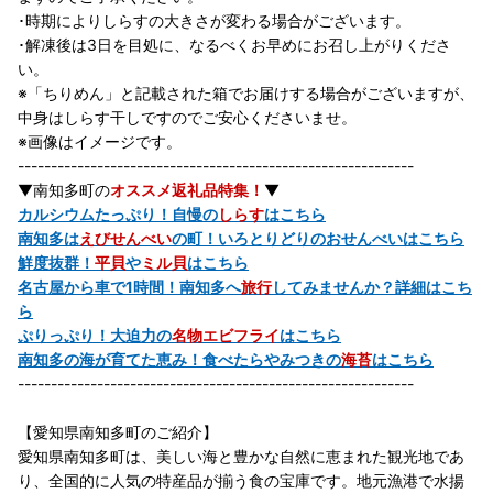
･時期によりしらすの大きさが変わる場合がございます。
･解凍後は3日を目処に、なるべくお早めにお召し上がりくださ
い。
※「ちりめん」と記載された箱でお届けする場合がございますが、
中身はしらす干しですのでご安心くださいませ。
※画像はイメージです。
------------------------------------------------------------
▼南知多町の
オススメ返礼品特集！
▼
カルシウムたっぷり！自慢の
しらす
はこちら
南知多は
えびせんべい
の町！いろとりどりのおせんべいはこちら
鮮度抜群！
平貝
や
ミル貝
はこちら
名古屋から車で1時間！南知多へ
旅行
してみませんか？詳細はこち
ら
ぷりっぷり！大迫力の
名物エビフライ
はこちら
南知多の海が育てた恵み！食べたらやみつきの
海苔
はこちら
------------------------------------------------------------
【愛知県南知多町のご紹介】
愛知県南知多町は、美しい海と豊かな自然に恵まれた観光地であ
り、全国的に人気の特産品が揃う食の宝庫です。地元漁港で水揚