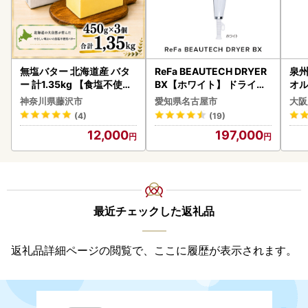
無塩バター 北海道産 バタ
ReFa BEAUTECH DRYER
泉州
ー 計1.35kg 【食塩不使用
BX【ホワイト】 ドライヤ
オル
】
ー 美容 家電 ドライヤー リ
神奈川県藤沢市
愛知県名古屋市
大阪
ファ
(4)
(19)
12,000
197,000
最近チェックした返礼品
返礼品詳細ページの閲覧で、ここに履歴が表示されます。