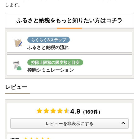
なお、返礼品の発送準備中のためご連絡いただくタイミング
します。
により対応いたしかねる場合がございますので、あらかじめ
ご了承ください。
ふるさと納税をもっと知りたい方はコチラ
▼お届け後
返礼品のお受け取り後はすぐに中身や状態をご確認いただ
き、万が一不具合等がございましたら、大変お手数ではござ
らくらく3ステップ
いますがお問い合わせ先まで画像を添付の上ご連絡いただき
ふるさと納税の流れ
ますようお願い申し上げます。
なお、お受け取りからお日にちが経過した後のご連絡につき
ましては対応いたしかねる場合がございますのであらかじめ
控除上限額の限度額と目安
ご了承ください。
控除シミュレーション
■ワンストップ特例申請についてのご案内■
レビュー
南知多町では、寄附者様のワンストップ特例申請のお手続き
の負担を軽減するために、「ふるまど」を利用したPCやス
マートフォンで申請が完結する方法がご利用いただけます。
申請書の作成や返送が不要のため手間のかかるお手続きを大
4.9
（169件）
幅に減らすことができますので、マイナンバーカードをお持
レビューを非表示にする
ちの方は是非ともご活用いただけますと幸いです。詳細につ
きましては、ご寄附いただいた後にお送りするワンストップ
特例申請書類をご確認ください。