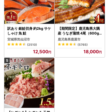
訳あり 銀鮭切身 約2kg サケ
【期間限定】鹿児島県大隅
しゃけ 魚 鮭
産 うなぎ蒲焼 4尾（600g
） KN007-004-04-cp18
宮城県気仙沼市
鹿児島県鹿屋市
うなぎ 鰻 魚 惣菜 総菜
(2510)
(5765)
12,500
18,000