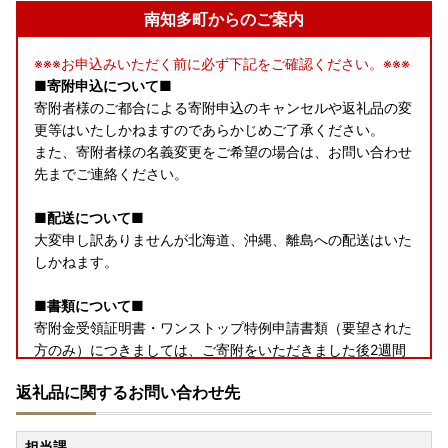
南知多町からのご案内
※※※お申込みいただく前に必ず下記をご確認ください。※※※
■寄附申込について■
寄附者様のご都合による寄附申込のキャンセルや返礼品の変
更等はいたしかねますのであらかじめご了承ください。
また、寄附者様の名義変更をご希望の場合は、お問い合わせ
先までご連絡ください。
■配送について■
大変申し訳ありませんが北海道、沖縄、離島への配送はいた
しかねます。
■書類について■
寄附金受領証明書・ワンストップ特例申請書類（要望された
方のみ）につきましては、ご寄附をいただきました後2週間
程度で返礼品とは別に郵送いたします。
返礼品に関するお問い合わせ先
ただし、ご寄附お申込多数の際は1か月程度を要します。
■返礼品について■
担当課