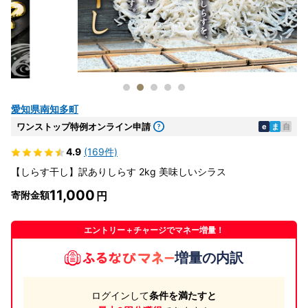
愛知県南知多町
ワンストップ特例オンライン申請
e
ま
自
4.9
(169件)
【しらす干し】訳ありしらす 2kg 美味しいシラス
11,000
寄附金額
エントリー＋チャージでマネー増量！
増量の内訳
ログインして
条件を満たすと