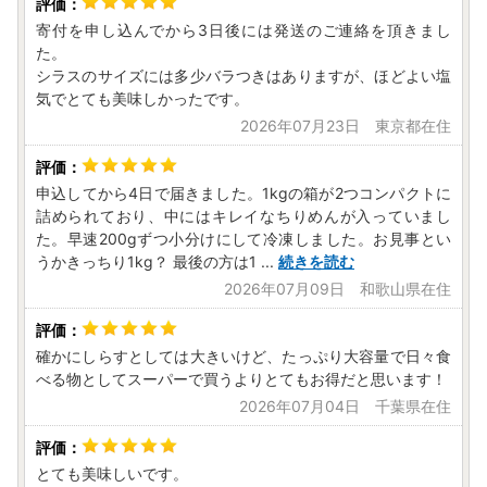
なお、従来通りの「書類郵送による申請」も引き続きご利用
寄付を申し込んでから3日後には発送のご連絡を頂きまし
いただけます。
た。
ワンストップ特例申請の受付完了後には、ご登録のメールア
シラスのサイズには多少バラつきはありますが、ほどよい塩
ドレス宛てに受付完了通知のメールをお送りしております。
気でとても美味しかったです。
なお、メールアドレスのご登録がない方へは、書面にてお送
2026年07月23日 東京都在住
りいたします。
▼「ふるまど」
新規アカウント登録の上ログインし寄附情報を追加していた
申込してから4日で届きました。1kgの箱が2つコンパクトに
だきますと、「ふるまど」を利用したオンラインでのワンス
詰められており、中にはキレイなちりめんが入っていまし
トップ特例申請及び変更申請や、受付状況の確認等が可能で
た。早速200gずつ小分けにして冷凍しました。お見事とい
す。詳細につきましては、以下のURLよりご確認ください。
うかきっちり1kg？ 最後の方は1
...
続きを読む
https://furumado.jp/
2026年07月09日 和歌山県在住
▼申請書送付先
〒444-1333
愛知県高浜市沢渡町一丁目3番28
確かにしらすとしては大きいけど、たっぷり大容量で日々食
愛知県南知多町ふるさと納税ワンストップ受付センター 行
べる物としてスーパーで買うよりとてもお得だと思います！
き
2026年07月04日 千葉県在住
※注意事項※
・ワンストップ特例申請の期限（必着）はご寄附翌年の1月1
とても美味しいです。
0日です。