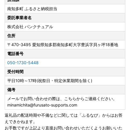
▼申込前
南知多町 ふるさと納税担当
発送予定につきましては、お選びいただく返礼品により異な
ります。各返礼品詳細ページの「配送」欄に記載しておりま
委託事業者名
すので、ご確認の上お申し込みください。なお、時期によっ
株式会社 パンクチュアル
てはお申し込みが集中するため、返礼品のお届けまでにお時
間を要しますことをあらかじめご了承の上お申し込みいただ
住所
きますようお願いいたします。
〒470-3495
愛知県知多郡南知多町大字豊浜字貝ヶ坪18番地
また、返礼品をお受け取りいただけないご不在期間等がござ
電話番号
いましたら、備考欄にご入力いただくか、お問い合わせ先ま
でご連絡ください。ただし、お届け時期の指定等のご要望に
050-1730-5448
つきましては対応いたしかねますのであらかじめご了承くだ
受付時間
さい。
▼申込後（お届け前）
平日10時～17時(祝祭日・特定休業期間を除く)
返礼品の発送時には、ご登録のメールアドレス宛てに発送開
備考
始案内のメールをお送りしております。
メールでお問い合わせの際は、こちらからご連絡ください。
寄附者様のご都合により返礼品が発送元事業者へ返品された
minamichita@furusato-supports.com
場合は再送いたしかねますので、お早めにお受け取りいただ
きますようお願いいたします。
返礼品の配送時期や不備などに関しては「ふるなび」からはお答
また、返礼品のお届け先変更をご希望の方は、下記のお問い
えできかねます。
合わせ先までご連絡いただきますようお願いいたします。
お手数ですが上記より直接お問い合わせいただくようお願いいた