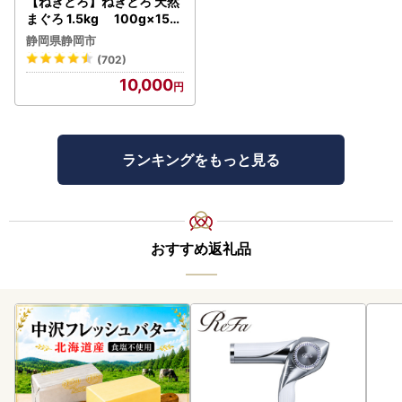
【ねぎとろ】ねぎとろ 天然
まぐろ 1.5kg 100g×15パ
ック
静岡県静岡市
(702)
10,000
ランキングをもっと見る
おすすめ返礼品