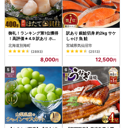
御礼！ランキング第1位獲得
訳あり 銀鮭切身 約2kg サケ
！高評価★4.9 訳あり ホタ
しゃけ 魚 鮭
テ 400g（ほたて 帆立 貝柱
北海道別海町
宮城県気仙沼市
冷凍 ）
(2893)
(2513)
8,000
12,500