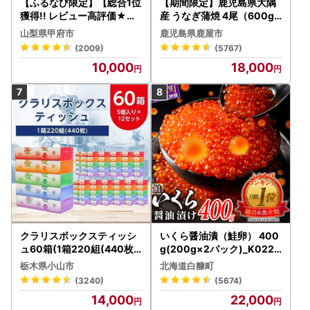
【ふるなび限定】【総合1位
【期間限定】鹿児島県大隅
獲得!! レビュー高評価★】
産 うなぎ蒲焼 4尾（600g
〈2026年度配送分〉山梨
） KN007-004-04-cp18
山梨県甲府市
鹿児島県鹿屋市
県産 シャインマスカット 2
うなぎ 鰻 魚 惣菜 総菜
(2009)
(5767)
～3房（1.0kg以上）シャイ
10,000
18,000
ン フルーツ FN-Limited-S
P
クラリスボックスティッシ
いくら醤油漬（鮭卵） 400
ュ60箱(1箱220組(440枚))
g(200g×2パック)_K022-
(5個入り×12セット)【配送
1676
栃木県小山市
北海道白糠町
不可地域：離島・沖縄県】
(3240)
(5674)
【1256759】
14,000
22,000