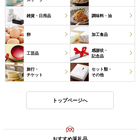
雑貨・
日用品
調味料・
油
卵
加工食品
感謝状・
工芸品
記念品
旅行・
セット類・
チケット
その他
トップページへ
おすすめ返礼品