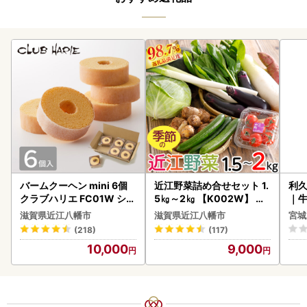
バームクーヘン mini 6個
近江野菜詰め合せセット 1.
利久
クラブハリエ FC01W シェ
5㎏～2㎏ 【K002W】 野
｜
アボックス バウムクーヘ
菜 旬 新鮮
滋賀県近江八幡市
滋賀県近江八幡市
宮城
ン
(218)
(117)
10,000
9,000