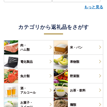
もっと見る
カテゴリから返礼品をさがす
肉・
米・パン
ハム類
電化製品
果物類
魚介類
野菜類
酒・
お茶・
飲料
アルコール
お菓子・
麺類
スイーツ