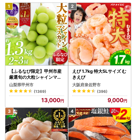
【ふるなび限定】甲州市産
えび 1.7kg 特大5Lサイズ む
厳選旬の大粒シャインマス
きえび
カット 約1.3kg 2～3房【2
山梨県甲州市
大阪府泉佐野市
026年発送】（MG）B12-
(1369)
(396)
472 FN-Limited-VO シャ
13,000
9,000
インマスカット フルーツ