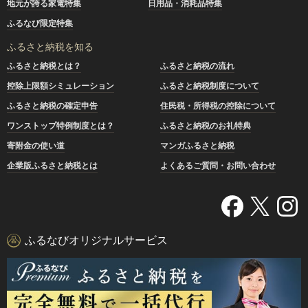
地元が誇る家電特集
日用品・消耗品特集
ふるなび限定特集
ふるさと納税を知る
ふるさと納税とは？
ふるさと納税の流れ
控除上限額シミュレーション
ふるさと納税制度について
ふるさと納税の確定申告
住民税・所得税の控除について
ワンストップ特例制度とは？
ふるさと納税のお礼特典
寄附金の使い道
マンガふるさと納税
企業版ふるさと納税とは
よくあるご質問・お問い合わせ
ふるなびオリジナルサービス