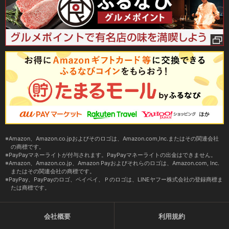
Amazon、Amazon.co.jpおよびそのロゴは、Amazon.com,Inc.またはその関連会社
の商標です。
PayPayマネーライトが付与されます。PayPayマネーライトの出金はできません。
Amazon、Amazon.co.jp、Amazon Payおよびそれらのロゴは、Amazon.com, Inc.
またはその関連会社の商標です。
PayPay、PayPayのロゴ、ペイペイ、Ｐのロゴは、LINEヤフー株式会社の登録商標ま
たは商標です。
会社概要
利用規約