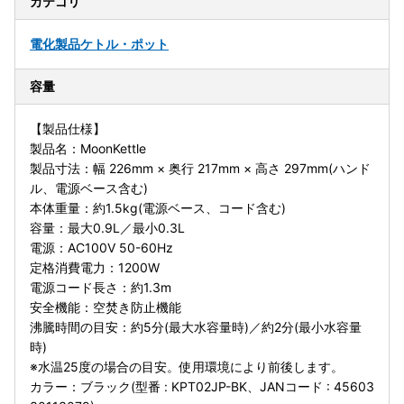
カテゴリ
電化製品
ケトル・ポット
容量
【製品仕様】
製品名：MoonKettle
製品寸法：幅 226mm × 奥行 217mm × 高さ 297mm(ハンド
ル、電源ベース含む)
本体重量：約1.5kg(電源ベース、コード含む)
容量：最大0.9L／最小0.3L
電源：AC100V 50-60Hz
定格消費電力：1200W
電源コード長さ：約1.3m
安全機能：空焚き防止機能
沸騰時間の目安：約5分(最大水容量時)／約2分(最小水容量
時)
※水温25度の場合の目安。使用環境により前後します。
カラー：ブラック(型番 : KPT02JP-BK、JANコード : 45603