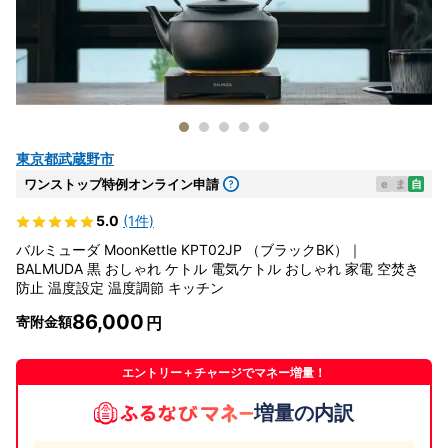
東京都武蔵野市
ワンストップ特例オンライン申請
e
ま
自
5.0
(1件)
バルミューダ MoonKettle KPT02JP （ブラックBK）｜
BALMUDA 黒 おしゃれ ケトル 電気ケトル おしゃれ 家電 空焚き
防止 温度設定 温度調節 キッチン
86,000
寄附金額
エントリー＋チャージでマネー増量！
増量の内訳