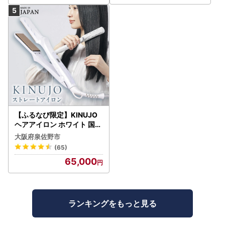
【ふるなび限定】KINUJO
ヘアアイロン ホワイト 国内
製造 FN-Limited-PR
大阪府泉佐野市
(65)
65,000
ランキングをもっと見る