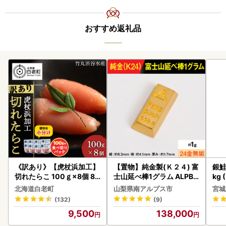
おすすめ返礼品
《訳あり》【虎杖浜加工】
【置物】純金製(Ｋ２４) 富
銀鮭
切れたらこ 100ｇ×8個 80
士山延べ棒1グラム ALPBK
kg 
0g AK081
180
北海道白老町
山梨県南アルプス市
宮城
(132)
(9)
9,500
138,000