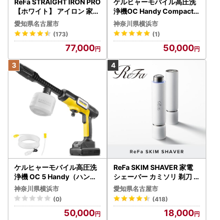
ReFa STRAIGHT IRON PRO
ケルヒャーモバイル高圧洗
【ホワイト】 アイロン 家電
浄機OC Handy Compact
美容 リファ アイロン
（ハンディエア） APV000
愛知県名古屋市
神奈川県横浜市
7
(173)
(1)
77,000
50,000
ケルヒャーモバイル高圧洗
ReFa SKIM SHAVER 家電
浄機 OC 5 Handy（ハンデ
シェーバー カミソリ 剃刀
ィジェット） APV0006
シェーバー
神奈川県横浜市
愛知県名古屋市
(0)
(418)
50,000
18,000