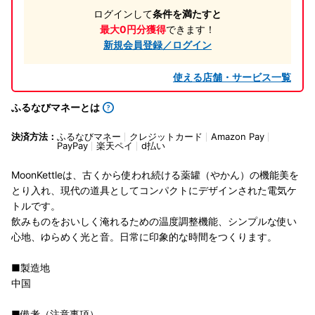
ログインして
条件を満たすと
最大0円分獲得
できます！
新規会員登録／ログイン
使える店舗・サービス一覧
ふるなびマネーとは
決済方法：
ふるなびマネー
クレジットカード
Amazon Pay
PayPay
楽天ペイ
d払い
MoonKettleは、古くから使われ続ける薬罐（やかん）の機能美を
とり入れ、現代の道具としてコンパクトにデザインされた電気ケ
トルです。
飲みものをおいしく淹れるための温度調整機能、シンプルな使い
心地、ゆらめく光と音。日常に印象的な時間をつくります。
■製造地
中国
■備考（注意事項）