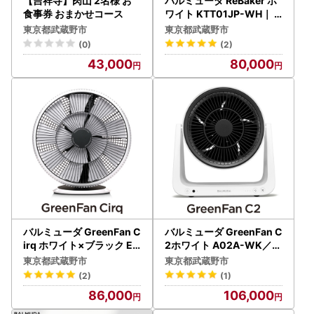
【吉祥寺】肉山 2名様 お
バルミューダ ReBaker ホ
食事券 おまかせコース
ワイト KTT01JP-WH｜ B
ALMUDA 選べるカラー ト
東京都武蔵野市
東京都武蔵野市
ースター リベイク フライ
(0)
(2)
ド オーブン おしゃれ 家電
43,000
80,000
バルミューダ GreenFan C
バルミューダ GreenFan C
irq ホワイト×ブラック EG
2ホワイト A02A-WK／J
F-3400-WK／JP ｜ BAL
P ｜ BALMUDA サーキュ
東京都武蔵野市
東京都武蔵野市
MUDA サーキュレーター
レーター コンパクト 空気
(2)
(1)
首振り コンパクト 空気循
循環 送風 脱臭 高性能 持ち
86,000
106,000
環 送風 大風量 衣類乾燥 リ
運び 衣類乾燥 リモコン 家
モコン 家電 おしゃれ リビ
電 おしゃれ リビング コー