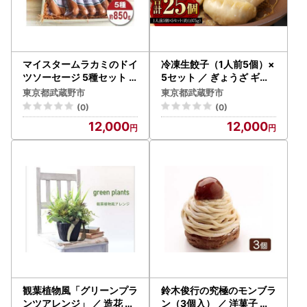
マイスタームラカミのドイ
冷凍生餃子（1人前5個）×
ツソーセージ 5種セット
5セット ／ ぎょうざ ギョ
約850g ／ チョリソー フ
ーザ 手作り ヘルシー 東京
東京都武蔵野市
東京都武蔵野市
ランク ウインナー ウィン
都
(0)
(0)
ナー 東京都
12,000
12,000
観葉植物風「グリーンプラ
鈴木俊行の究極のモンブラ
ンツアレンジ」 ／ 造花 飾
ン（3個入） ／ 洋菓子 デ