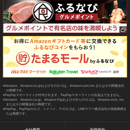
Amazon、Amazon.co.jpおよびそのロゴは、Amazon.com,Inc.またはその関連会社
の商標です。
PayPayマネーライトが付与されます。PayPayマネーライトの出金はできません。
Amazon、Amazon.co.jp、Amazon Payおよびそれらのロゴは、Amazon.com, Inc.
またはその関連会社の商標です。
PayPay、PayPayのロゴ、ペイペイ、Ｐのロゴは、LINEヤフー株式会社の登録商標ま
たは商標です。
会社概要
利用規約