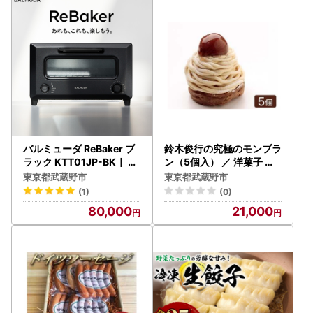
ング コードレス
ドレス 武蔵野市
バルミューダ ReBaker ブ
鈴木俊行の究極のモンブラ
ラック KTT01JP-BK｜ B
ン（5個入） ／ 洋菓子 デ
ALMUDA 選べるカラー ト
ザート ケーキ 栗 マロン 東
東京都武蔵野市
東京都武蔵野市
ースター リベイク フライ
京都
(1)
(0)
ド オーブン おしゃれ 家電
80,000
21,000
キッチン