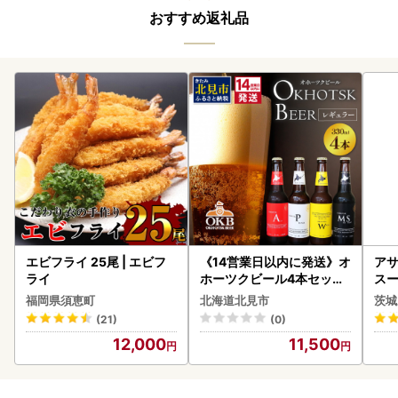
おすすめ返礼品
エビフライ 25尾 | エビフ
《14営業日以内に発送》オ
アサ
ライ
ホーツクビール4本セット
スー
( 飲料 飲み物 お酒 ビール
8本
福岡県須恵町
北海道北見市
茨城
クラフトビール 瓶ビール
(21)
(0)
贈答 ギフト 贈り物 お中元
12,000
11,500
御中元 お歳暮 御歳暮 お祝
い プレゼント モルトビー
ル 麦芽100% 熨斗 のし )【
028-0064】