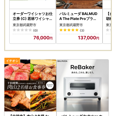
オーダーワイシャツお仕
バルミューダ BALMUD
【台
立券 (C) 若林ワイシャ
A The Plate Proブラッ
胡椒餅
ツ店 国産生地 ワイシャ
ク K10A-BK／JP ｜ BA
り約1
東京都武蔵野市
東京都武蔵野市
東京都
ツ ビジネス オーダーメ
LMUDA バルミューダ ザ
B級グ
(0)
(3)
イド 日本製
・プレート プロ ホット
店 特
76,000
137,000
プレート 家電 おしゃれ
凍
リビング キッチン シン
プル ライブキッチン 電
気 グリル 大型 調理家電