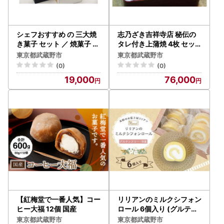
シェフおすすめ の 三大焼
志乃ざき吉祥寺店 秘伝の
き菓子 セット ／ 焼菓子 バ
タレ付き上蒲焼 4枚 セッ
ームクーヘン 焼酎ケーキ
ト ／ 鰻 かば焼き 東京都
東京都武蔵野市
東京都武蔵野市
カステラ 東京都
(0)
(0)
19,000
76,000
【紅梅堂で一番人気】コー
リリアンのミルクシフォン
ヒー大福 12個 国産
ロール 6個入り (グルテン
フリー・冷凍) お菓子 デザ
東京都武蔵野市
東京都武蔵野市