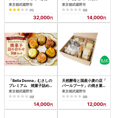
り 東京都 特産品
ザート ケーキ 栗 マロン 東
東京都武蔵野市
東京都武蔵野市
京都
(1)
(0)
32,000
14,000
「Bella Donna」むさしの
天然酵母と国産小麦の店「
プレミアム 焼菓子詰め合
パールブーケ」の焼き菓子
わせ ／ フィナンシェ クッ
セット ／ 【思いやり型返
東京都武蔵野市
東京都武蔵野市
キー フロランタン 東京都
礼品】 焼菓子 ビスコッテ
(0)
(0)
ィ クッキー 東京都
14,000
12,000