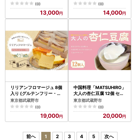
ート
(0)
(0)
13,000
14,000
リリアンフロマージュ 8個
中国料理「MATSUHIRO」
入り (グルテンフリー・冷
大人の杏仁豆腐 12個 セッ
凍) お菓子 デサート
ト
東京都武蔵野市
東京都武蔵野市
(0)
(0)
19,000
20,000
前へ
1
2
3
4
5
次へ