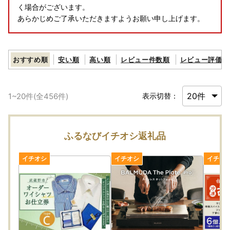
く場合がございます。
あらかじめご了承いただきますようお願い申し上げます。
おすすめ順
安い順
高い順
レビュー件数順
レビュー評価順
1
~
20
件(全
456
件)
表示切替：
ふるなびイチオシ返礼品