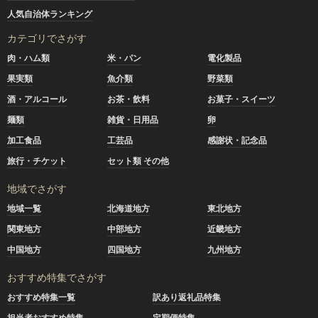
人気自治体ランキング
カテゴリでさがす
肉・ハム類
米・パン
電化製品
果実類
魚介類
野菜類
酒・アルコール
お茶・飲料
お菓子・スイーツ
麺類
雑貨・日用品
卵
加工食品
工芸品
感謝状・記念品
旅行・チケット
セット類 その他
地域でさがす
地域一覧
北海道地方
東北地方
関東地方
中部地方
近畿地方
中国地方
四国地方
九州地方
おすすめ特集でさがす
おすすめ特集一覧
訳あり返礼品特集
担当者おすすめ特集
定期便特集