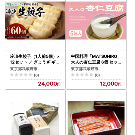
冷凍生餃子（1人前5個）×
中国料理「MATSUHIRO」
12セット ／ ぎょうざ ギョ
大人の杏仁豆腐 6個 セッ
ーザ 手作り ヘルシー 東京
ト
東京都武蔵野市
東京都武蔵野市
都
(0)
(0)
24,000
12,000