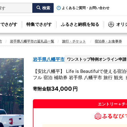
よくあるご質問・お問い合わせ
リでさがす
特集でさがす
ふるさと納税を知る
オリ
方
岩手県八幡平市の返礼品一覧
旅行・チケット
宿泊券・お食事券
岩手県八幡平市
ワンストップ特例オンライン申請
【安比八幡平】 Life is Beautifulで使
フル 宿泊 補助券 岩手県 八幡平市 旅行 観光 
34,000
寄附金額
エントリー＋チ