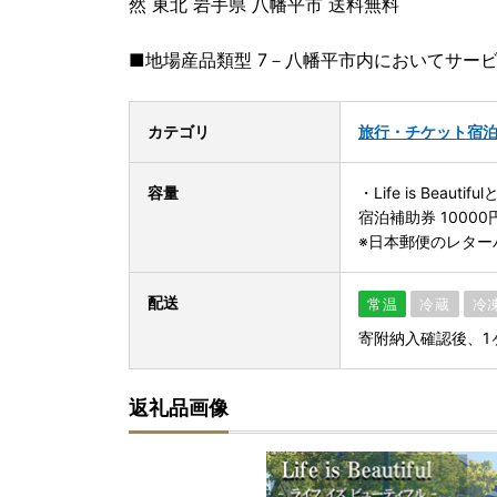
然 東北 岩手県 八幡平市 送料無料
■地場産品類型 7－八幡平市内においてサー
カテゴリ
旅行・チケット
宿
容量
・Life is Beau
宿泊補助券 10000
※日本郵便のレター
配送
常温
冷蔵
冷
寄附納入確認後、1
返礼品画像