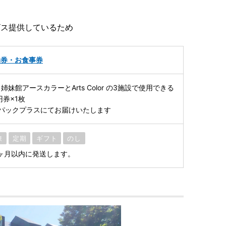
ビス提供しているため
泊券・お食事券
tifulと姉妹館アースカラーとArts Color の3施設で使用できる
円券×1枚
パックプラスにてお届けいたします
凍
定期
ギフト
のし
ヶ月以内に発送します。