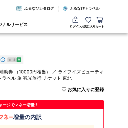
ふるなびカタログ
ふるなびトラベル
ジナルサービス
ログイン
お気に入り
カート
e
ま
自
える宿泊補助券 （10000円相当） ／ ライフイズビューティ
トラベル 旅 観光旅行 チケット 東北
お気に入りに登録
ャージでマネー増量！
増量の内訳