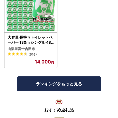
大容量 長持ちトイレットペ
ーパー 130m シングル 48R
芯なし 3倍巻 トイレット
山梨県富士吉田市
(516)
14,000
ランキングをもっと見る
おすすめ返礼品