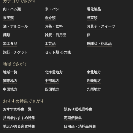
カテゴリでさがす
肉・ハム類
米・パン
電化製品
果実類
魚介類
野菜類
酒・アルコール
お茶・飲料
お菓子・スイーツ
麺類
雑貨・日用品
卵
加工食品
工芸品
感謝状・記念品
旅行・チケット
セット類 その他
地域でさがす
地域一覧
北海道地方
東北地方
関東地方
中部地方
近畿地方
中国地方
四国地方
九州地方
おすすめ特集でさがす
おすすめ特集一覧
訳あり返礼品特集
担当者おすすめ特集
定期便特集
地元が誇る家電特集
日用品・消耗品特集