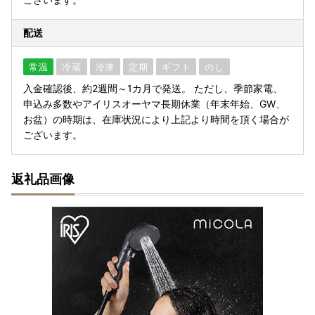
配送
常温
冷蔵
冷凍
定期
ギフト
のし
入金確認後、約2週間～1カ月で発送。 ただし、季節家電、
申込み多数やアイリスオーヤマ長期休業（年末年始、GW、
お盆）の時期は、在庫状況により上記より時間を頂く場合が
ございます。
返礼品画像