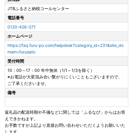
早期納品や納期日指定、数か月先の納品希望等のご要望はお
JTBふるさと納税コールセンター
受けできません。
お届けまでに２～４か月かかる場合がございます。
電話番号
※配送に関するお問い合わせ（ご不在日や長期不在のご予定
0120-426-371
がある場合）は、ご寄附後に下記問い合わせフォームまたは
JTBふるさと納税コールセンターまでお電話にてご連絡いた
ホームページ
だけますようお願いいたします。
https://faq.furu-po.com/helpdesk?category_id=231&site_do
（ご希望にそえない場合はご了承くださいませ）
main=furusato
受付時間
◆アイリスオーヤマ製品について◆
※「組み立て不要」の記載がないものは、お客様組み立てと
10：00～17：00 年中無休（1/1～1/3を除く）
なっております。（工具は入っておりません）
※お電話が大変混み合い繋がりにくいこともございますので、
※メーカー保証は、アイリスオーヤマの規定に準じます。
ご了承くださいませ。
（詳細はアイリスオーヤマ公式HP内「お客様サポート・お
備考
問合せ」で検索ください）
※ふるさと納税では領収証がございませんので、寄附受領証
明書を保管ください。
返礼品の配送時期や不備などに関しては「ふるなび」からはお答
※保証期間の開始日は、返礼品のお届け日から対象といたし
えできかねます。
ます。
お手数ですが上記より直接お問い合わせいただくようお願いいた
※保証適用外品もありますことご承知おきください。
します。