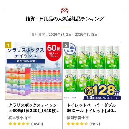
雑貨・日用品の人気返礼品ランキング
集計期間：2026年8月2日～2026年8月8日
クラリスボックスティッシ
トイレットペーパー ダブル
ュ60箱(1箱220組(440枚))
96ロール トイレット[sf00
(5個入り×12セット)【配送
1-012]
栃木県小山市
静岡県富士市
不可地域：離島・沖縄県】
(3240)
(1192)
【1256759】