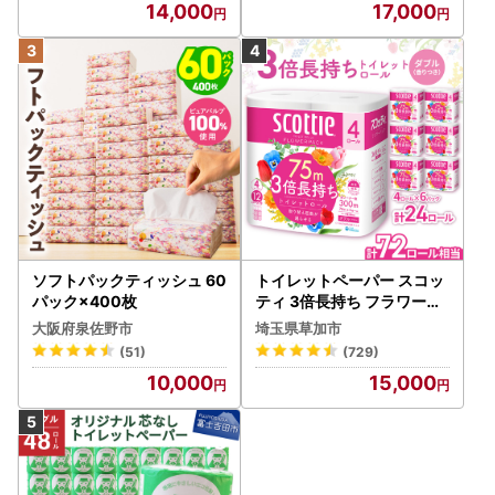
14,000
17,000
ソフトパックティッシュ 60
トイレットペーパー スコッ
パック×400枚
ティ 3倍長持ち フラワーパ
ック 4ロール×6P
大阪府泉佐野市
埼玉県草加市
(51)
(729)
10,000
15,000