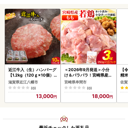
近江牛入（生）ハンバーグ
＜2026年9月発送＞小分
【
【1.2kg（120ｇ×10個）
け＆パラパラ！宮崎県産鶏
精米 
】【AG09W】
ももカット合計3kg_K043
滋賀県近江八幡市
宮崎県串間市
佐賀
-009-2609
(0)
(0)
13,000
18,000
最近チェックした返礼品