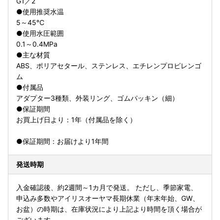
G1／2
●使用推奨水温
5～45℃
●使用水圧範囲
0.1～0.4MPa
●主な材質
ABS、ポリアセタール、ステンレス、エチレンプロピレンゴ
ム
●付属品
アダプター3種類、外装リング、ゴムパッキン（細）
●保証期間
お買上げ日より：1年（付属品を除く）
●保証期間：お届けより1年間
発送時期
入金確認後、約2週間～1カ月で発送。 ただし、季節家電、
申込み多数やアイリスオーヤマ長期休業（年末年始、GW、
お盆）の時期は、在庫状況により上記より時間を頂く場合が
ございます。