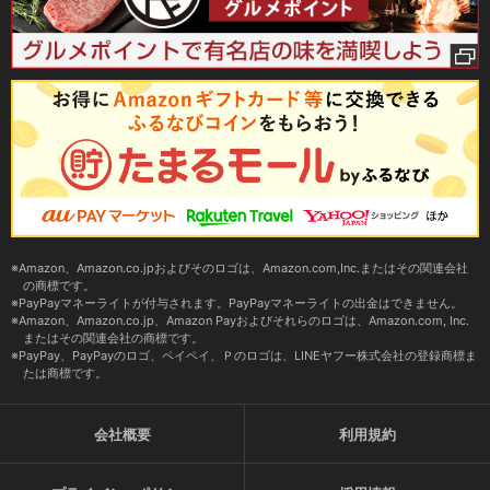
Amazon、Amazon.co.jpおよびそのロゴは、Amazon.com,Inc.またはその関連会社
の商標です。
PayPayマネーライトが付与されます。PayPayマネーライトの出金はできません。
Amazon、Amazon.co.jp、Amazon Payおよびそれらのロゴは、Amazon.com, Inc.
またはその関連会社の商標です。
PayPay、PayPayのロゴ、ペイペイ、Ｐのロゴは、LINEヤフー株式会社の登録商標ま
たは商標です。
会社概要
利用規約