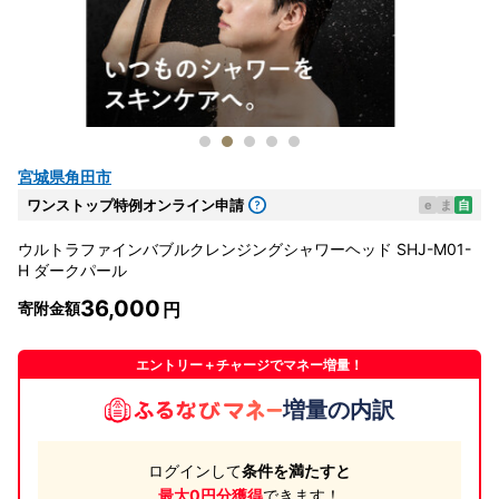
宮城県角田市
ワンストップ特例オンライン申請
e
ま
自
ウルトラファインバブルクレンジングシャワーヘッド SHJ-M01-
H ダークパール
36,000
寄附金額
エントリー＋チャージでマネー増量！
増量の内訳
ログインして
条件を満たすと
最大0円分獲得
できます！