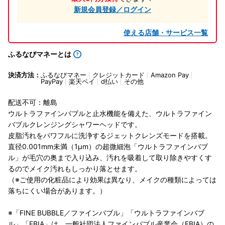
新規会員登録／ログイン
使える店舗・サービス一覧
ふるなびマネーとは
決済方法：
ふるなびマネー
クレジットカード
Amazon Pay
PayPay
楽天ペイ
d払い
その他
配送不可：離島
ウルトラファインバブルと止水機能を備えた、ウルトラファイン
バブルクレンジングシャワーヘッドです。
皮脂汚れをパワフルに洗浄するジェットクレンズモードを搭載。
直径0.001mm未満（1μm）の超微細泡「ウルトラファインバブ
ル」が毛穴の奥まで入り込み、汚れを吸着して取り除きやすくす
るのでメイク汚れもしっかり落とせます。
（※ご使用の化粧品により効果は異なり、メイクの種類によっては
落ちにくい場合があります。）
※「FINE BUBBLE／ファインバブル」「ウルトラファインバブ
ル」「FBIA」は、一般社団法人ファインバブル産業会（FBIA）の