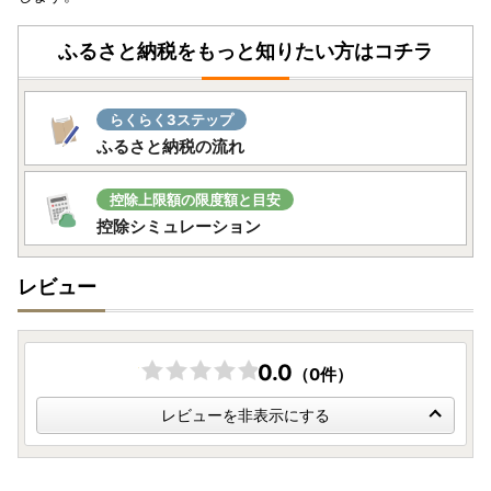
※未開封・未使用であっても、メーカー保証の期間は変わり
ません
ふるさと納税をもっと知りたい方はコチラ
保証期間内に故障や不具合が生じた場合は、保証規定にした
がって修理や交換等の方法でご対応となりますので、アイリ
スオーヤマ公式HP内「お客様サポート・お問合せ」或いは
らくらく3ステップ
同梱されている保証書に記載の連絡先までお問い合わせくだ
ふるさと納税の流れ
さい。
～問い合わせについて～
控除上限額の限度額と目安
控除シミュレーション
JTBふるさと納税コールセンター
TEL：0120-426-371
レビュー
お問い合わせフォーム：https://faq.furu-po.com/helpdes
k?category_id=231&site_domain=furusato
営業時間：10：00～17：00（1/1～1/3を除く）
商品不具合などのお問い合わせも、こちらのお問い合わせ先
0.0
（0件）
までご連絡をお願い致します。
レビューへの書き込みでは対応できませんのでご了承願いま
レビューを非表示にする
す