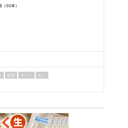
袋（50本）
凍
定期
ギフト
のし