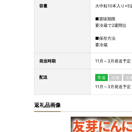
容量
大中粒10本入り×5
■賞味期限
要冷蔵で2週間位
■保存方法
要冷蔵
発送時期
11月～3月発送予定
配送
常温
冷蔵
冷
11月～3月発送予定
返礼品画像