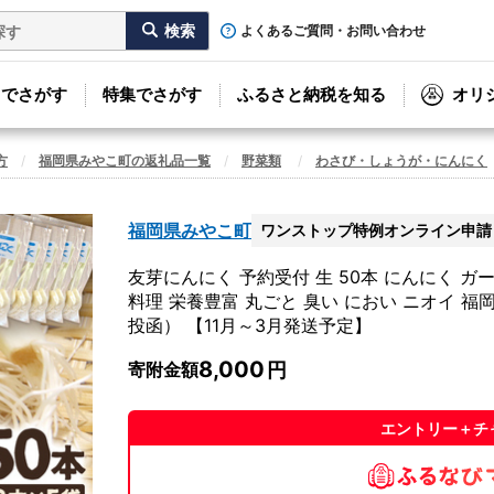
よくあるご質問・お問い合わせ
リでさがす
特集でさがす
ふるさと納税を知る
オリ
方
福岡県みやこ町の返礼品一覧
野菜類
わさび・しょうが・にんにく
福岡県みやこ町
ワンストップ特例オンライン申請
友芽にんにく 予約受付 生 50本 にんにく ガ
料理 栄養豊富 丸ごと 臭い におい ニオイ 福
投函） 【11月～3月発送予定】
8,000
寄附金額
エントリー＋チ