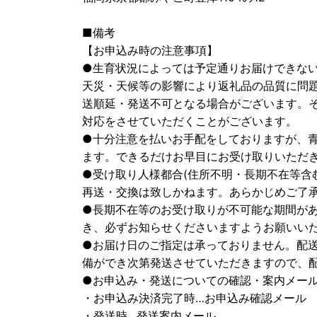
■備考
【お申込み時の注意事項】
●生育状況によっては予定通りお届けできな
天災・天候等の影響により返礼品の品質に問
送順延・発送不可となる場合がございます。
対応をさせていただくことがございます。
●十分注意を払いお手配をしておりますが、
ます。できるだけお早目にお受け取りいただ
●受け取り人様都合(住所不明・長期不在等含
再送・交換は致しかねます。あらかじめご了
●長期不在等のお受け取りが不可能な期間が
き、必ずお知らせくださいますようお願いい
●お届け日のご指定は承っておりません。配
備ができ次第発送させていただきますので、
●お申込み・発送についての確認・案内メー
・お申込み決済完了時…お申込み確認メール
・発送時…発送案内メール