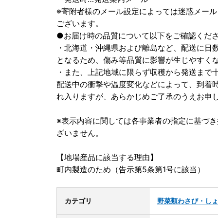
※寄附者様のメール設定によっては迷惑メー
ございます。
●お届け時の品質について以下をご確認くだ
・北海道・沖縄県および離島など、配送に日
となるため、傷み等品質に影響が生じやすく
・また、上記地域に限らず収穫から発送まで
配送中の衝撃や温度変化などによって、到着
れ入りますが、あらかじめご了承のうえお申
※表示内容に関しては各事業者の指定に基づ
ざいません。
【地場産品に該当する理由】
町内製造のため（告示第5条第1号に該当）
カテゴリ
野菜類
わさび・し