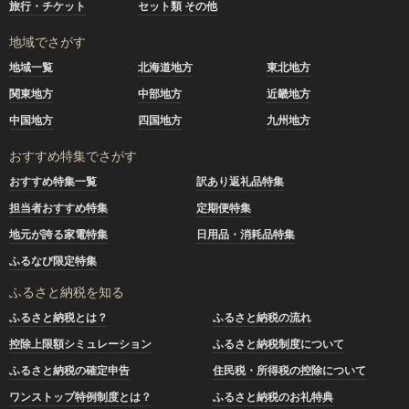
旅行・チケット
セット類 その他
地域でさがす
地域一覧
北海道地方
東北地方
関東地方
中部地方
近畿地方
中国地方
四国地方
九州地方
おすすめ特集でさがす
おすすめ特集一覧
訳あり返礼品特集
担当者おすすめ特集
定期便特集
地元が誇る家電特集
日用品・消耗品特集
ふるなび限定特集
ふるさと納税を知る
ふるさと納税とは？
ふるさと納税の流れ
控除上限額シミュレーション
ふるさと納税制度について
ふるさと納税の確定申告
住民税・所得税の控除について
ワンストップ特例制度とは？
ふるさと納税のお礼特典