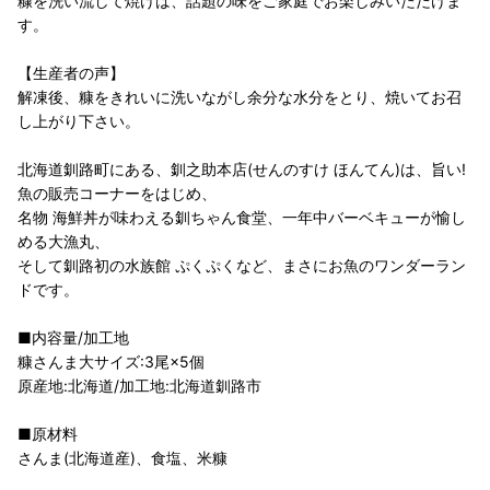
糠を洗い流して焼けば、話題の味をご家庭でお楽しみいただけま
す。
【生産者の声】
解凍後、糠をきれいに洗いながし余分な水分をとり、焼いてお召
し上がり下さい。
北海道釧路町にある、釧之助本店(せんのすけ ほんてん)は、旨い!
魚の販売コーナーをはじめ、
名物 海鮮丼が味わえる釧ちゃん食堂、一年中バーベキューが愉し
める大漁丸、
そして釧路初の水族館 ぷくぷくなど、まさにお魚のワンダーラン
ドです。
■内容量/加工地
糠さんま大サイズ:3尾×5個
原産地:北海道/加工地:北海道釧路市
■原材料
さんま(北海道産)、食塩、米糠