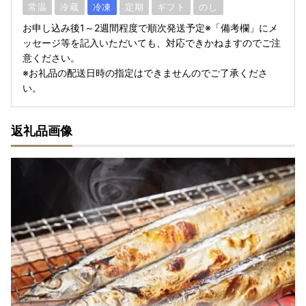
常温
冷蔵
冷凍
定期
ギフト
のし
お申し込み後1～2週間程度で順次発送予定※「備考欄」にメ
ッセージ等を記入いただいても、対応できかねますのでご注
意ください。
※お礼品の配送日時の指定はできませんのでご了承くださ
い。
返礼品画像