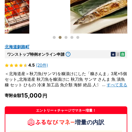
北海道釧路町
ワンストップ特例オンライン申請
e
ま
自
4.5
(20件)
＜北海道産＞秋刀魚(サンマ)を糠漬けにした「糠さんま」3尾×5個
セット_北海道産 秋刀魚を糠漬けに 秋刀魚 サンマ さんま 魚 漬魚
...
すべて見る
糠 セット ひもの 冷凍 加工品 魚介類 海鮮 絶品 人気 笹谷商店 直
営 釧之助本店 高級 北海道 釧路町 釧路超 特産品 _【配送不可地
15,000
寄附金額
域：離島】【1104703】
エントリー＋チャージでマネー増量！
増量の内訳