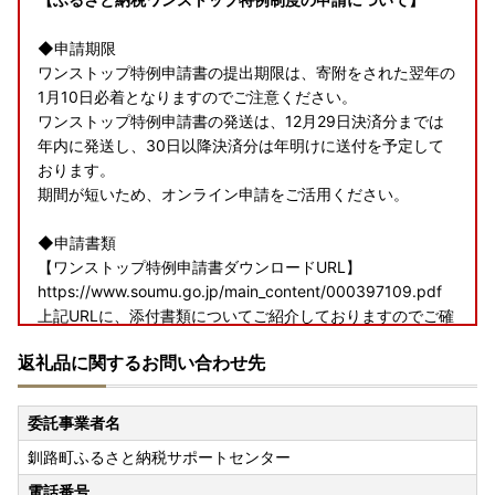
◆申請期限
ワンストップ特例申請書の提出期限は、寄附をされた翌年の
1月10日必着となりますのでご注意ください。
ワンストップ特例申請書の発送は、12月29日決済分までは
年内に発送し、30日以降決済分は年明けに送付を予定して
おります。
期間が短いため、オンライン申請をご活用ください。
◆申請書類
【ワンストップ特例申請書ダウンロードURL】
https://www.soumu.go.jp/main_content/000397109.pdf
上記URLに、添付書類についてご紹介しておりますのでご確
認ください。
返礼品に関するお問い合わせ先
(外部サイトへ遷移します。個人情報の保護は遷移先サイト
の方針に従います。)
委託事業者名
◆送付先
釧路町ふるさと納税サポートセンター
〒088-0692
北海道釧路郡釧路町別保1丁目1番地
電話番号