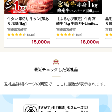
牛タン 厚切り 牛タン[訳あ
【ふるなび限定】牛肉 宮
黒毛
り 塩味 1kg]
崎牛 1kg 牛肉 FN-Limited
り
-VO
宮崎県宮崎市
宮崎県宮崎市
京都
(348)
(52)
15,000
18,000
最近チェックした返礼品
返礼品詳細ページの閲覧で、ここに履歴が表示されます。