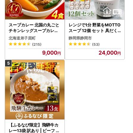
スープカレー 北国の丸ごと
レンジで1分 野菜をMOTTO
チキンレッグスープカレー
スープ 12個 セット 具だく
4個 3739
さんスープ 朝食 惣菜 国産
北海道弟子屈町
静岡県静岡市
野菜 常温保存
(215)
(53)
9,000
24,000
【ふるなび限定】飛騨牛カ
レー13袋 訳あり | ビーフ レ