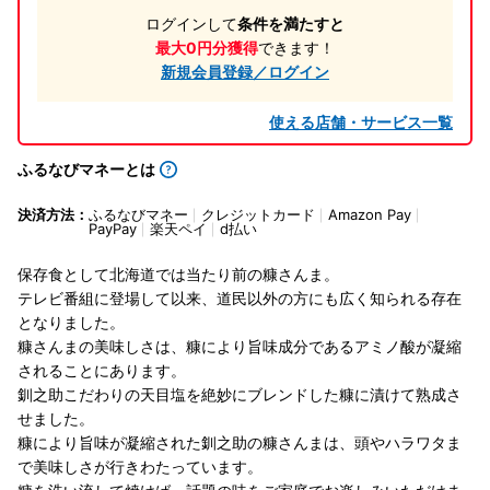
ログインして
条件を満たすと
最大0円分獲得
できます！
新規会員登録／ログイン
使える店舗・サービス一覧
ふるなびマネーとは
決済方法：
ふるなびマネー
クレジットカード
Amazon Pay
PayPay
楽天ペイ
d払い
保存食として北海道では当たり前の糠さんま。
テレビ番組に登場して以来、道民以外の方にも広く知られる存在
となりました。
糠さんまの美味しさは、糠により旨味成分であるアミノ酸が凝縮
されることにあります。
釧之助こだわりの天目塩を絶妙にブレンドした糠に漬けて熟成さ
せました。
糠により旨味が凝縮された釧之助の糠さんまは、頭やハラワタま
で美味しさが行きわたっています。