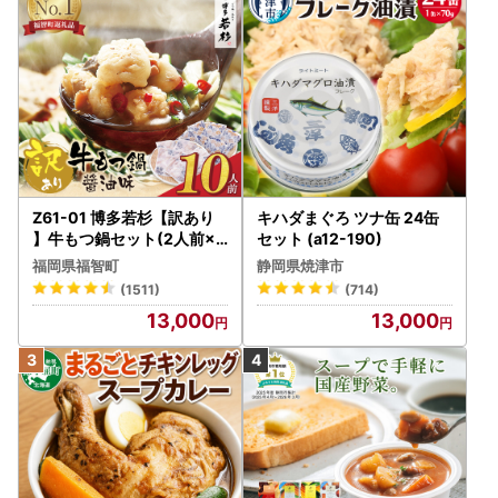
Z61-01 博多若杉【訳あり
キハダまぐろ ツナ缶 24缶
】牛もつ鍋セット(2人前×5
セット (a12-190)
) 10人前 もつ鍋
福岡県福智町
静岡県焼津市
(1511)
(714)
13,000
13,000