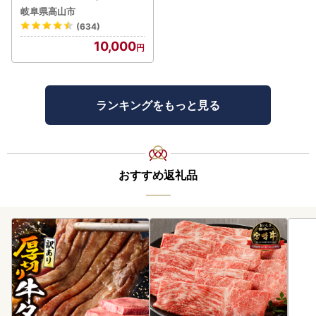
トルト 訳あり DC006-CP
岐阜県高山市
01 FN-Limited-VO
(634)
10,000
ランキングをもっと見る
おすすめ返礼品