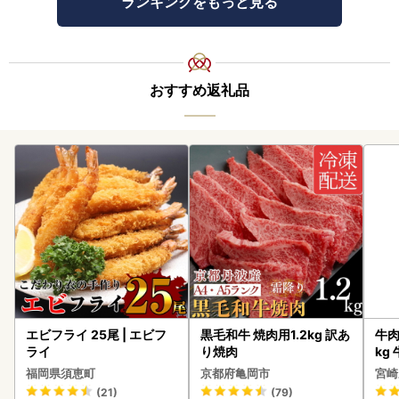
ランキングをもっと見る
おすすめ返礼品
エビフライ 25尾 | エビフ
黒毛和牛 焼肉用1.2kg 訳あ
牛肉 宮崎牛 赤身＆霜降り
ライ
り焼肉
kg
kg
福岡県須恵町
京都府亀岡市
宮崎
(21)
(79)