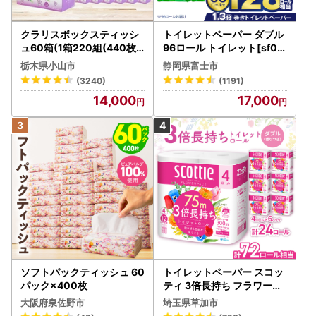
クラリスボックスティッシ
トイレットペーパー ダブル
ュ60箱(1箱220組(440枚))
96ロール トイレット[sf00
(5個入り×12セット)【配送
1-012]
栃木県小山市
静岡県富士市
不可地域：離島・沖縄県】
(3240)
(1191)
【1256759】
14,000
17,000
ソフトパックティッシュ 60
トイレットペーパー スコッ
パック×400枚
ティ 3倍長持ち フラワーパ
ック 4ロール×6P
大阪府泉佐野市
埼玉県草加市