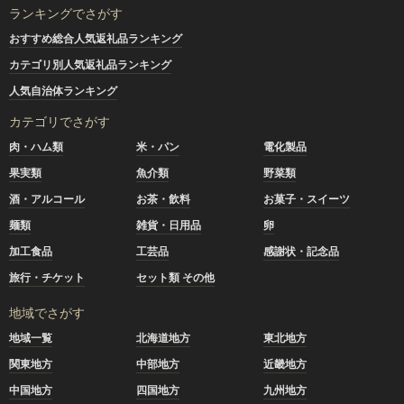
ランキングでさがす
おすすめ総合人気返礼品ランキング
カテゴリ別人気返礼品ランキング
人気自治体ランキング
カテゴリでさがす
肉・ハム類
米・パン
電化製品
果実類
魚介類
野菜類
酒・アルコール
お茶・飲料
お菓子・スイーツ
麺類
雑貨・日用品
卵
加工食品
工芸品
感謝状・記念品
旅行・チケット
セット類 その他
地域でさがす
地域一覧
北海道地方
東北地方
関東地方
中部地方
近畿地方
中国地方
四国地方
九州地方