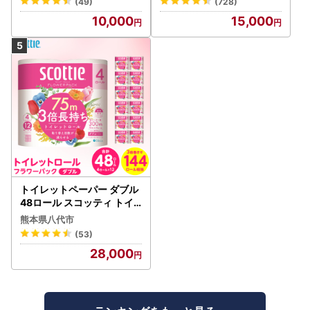
(49)
(728)
10,000
15,000
トイレットペーパー ダブル
48ロール スコッティ トイ
レット
熊本県八代市
(53)
28,000