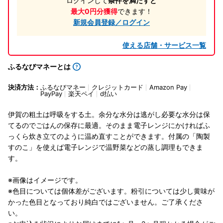
ログインして
条件を満たすと
最大0円分獲得
できます！
新規会員登録／ログイン
使える店舗・サービス一覧
ふるなびマネーとは
決済方法：
ふるなびマネー
クレジットカード
Amazon Pay
PayPay
楽天ペイ
d払い
伊賀の粗土は呼吸をする土。余分な水分は逃がし必要な水分は保
てるのでごはんの保存に最適。そのまま電子レンジにかければふ
っくら炊き立てのように温め直すことができます。付属の「陶製
すのこ」を使えば電子レンジで温野菜などの蒸し調理もできま
す。
※画像はイメージです。
※色目については個体差がございます。粉引については少し黄味が
かった色目となっており純白ではございません。ご了承くださ
い。