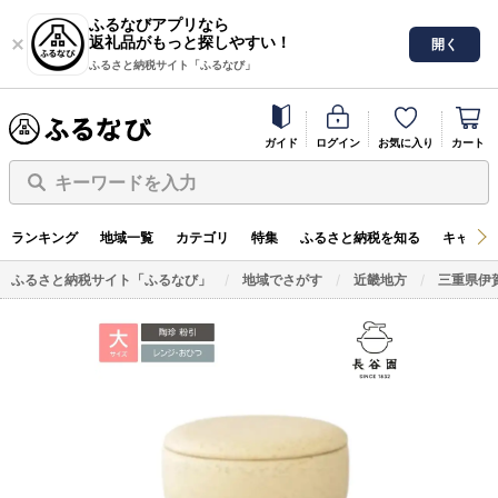
ふるなびアプリなら
返礼品がもっと探しやすい！
開く
ふるさと納税サイト「ふるなび」
ガイド
ログイン
お気に入り
カート
キーワードを入力
ランキング
地域一覧
カテゴリ
特集
ふるさと納税を知る
キャンペ
ふるさと納税サイト「ふるなび」
地域でさがす
近畿地方
三重県伊