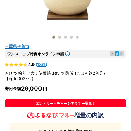
三重県伊賀市
ワンストップ特例オンライン申請
e
ま
自
4.9
(18件)
おひつ 粉引／大：伊賀焼 おひつ 陶珍 (ごはん約2合分）
【ngtn0027-2】
29,000
寄附金額
エントリー＋チャージでマネー増量！
増量の内訳