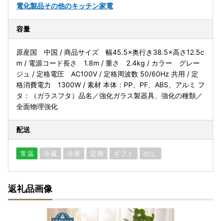
電化製品
その他のキッチン家電
容量
原産国 中国 / 商品サイズ 幅45.5×奥行き38.5×高さ12.5c
m / 電源コード長さ 1.8m / 重さ 2.4kg / カラー グレー
ジュ / 定格電圧 AC100V / 定格周波数 50/60Hz 共用 / 定
格消費電力 1300W / 素材 本体：PP、PF、ABS、アルミ フ
タ：（ガラスフタ）品名／強化ガラス製器具、強化の種類／
全面物理強化
配送
常温
冷蔵
冷凍
定期
ギフト
のし
返礼品画像