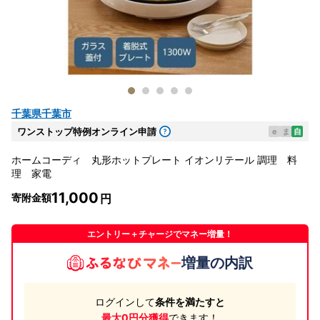
千葉県千葉市
ワンストップ特例オンライン申請
e
ま
自
ホームコーディ 丸形ホットプレート イオンリテール 調理 料
理 家電
11,000
寄附金額
エントリー＋チャージでマネー増量！
増量の内訳
ログインして
条件を満たすと
最大0円分獲得
できます！