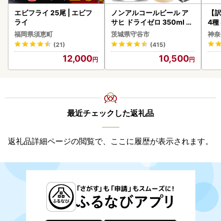
エビフライ 25尾 | エビフ
ノンアルコールビール ア
【訳
ライ
サヒ ドライゼロ 350ml 24
4種
本 ノンアル ビール asashi
福岡県須恵町
茨城県守谷市
神奈
守谷市
(21)
(415)
12,000
10,500
最近チェックした返礼品
返礼品詳細ページの閲覧で、ここに履歴が表示されます。