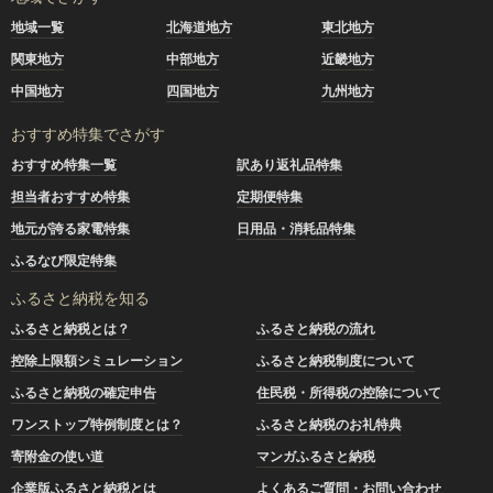
地域一覧
北海道地方
東北地方
関東地方
中部地方
近畿地方
中国地方
四国地方
九州地方
おすすめ特集でさがす
おすすめ特集一覧
訳あり返礼品特集
担当者おすすめ特集
定期便特集
地元が誇る家電特集
日用品・消耗品特集
ふるなび限定特集
ふるさと納税を知る
ふるさと納税とは？
ふるさと納税の流れ
控除上限額シミュレーション
ふるさと納税制度について
ふるさと納税の確定申告
住民税・所得税の控除について
ワンストップ特例制度とは？
ふるさと納税のお礼特典
寄附金の使い道
マンガふるさと納税
企業版ふるさと納税とは
よくあるご質問・お問い合わせ