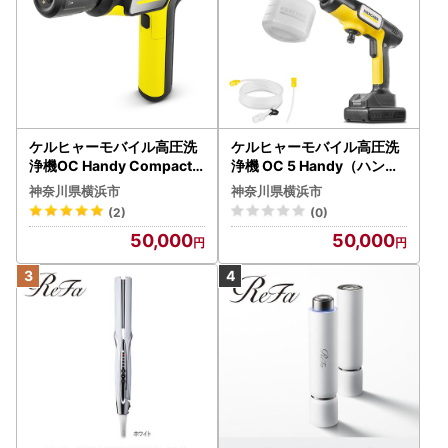
ケルヒャーモバイル高圧洗
ケルヒャーモバイル高圧洗
浄機OC Handy Compact
浄機 OC 5 Handy（ハンデ
（ハンディエア） APV000
ィジェット） APV0006
神奈川県横浜市
神奈川県横浜市
7
(2)
(0)
50,000
50,000