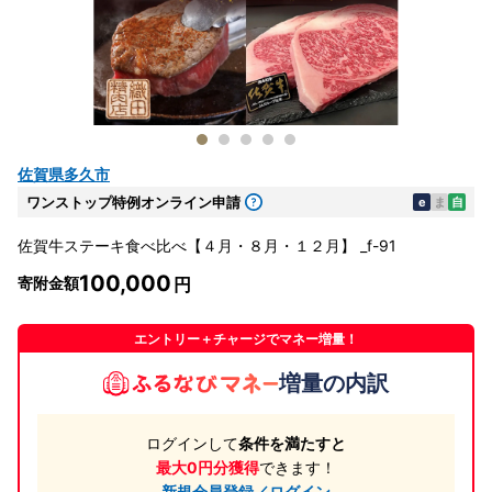
佐賀県多久市
ワンストップ特例オンライン申請
e
ま
自
佐賀牛ステーキ食べ比べ【４月・８月・１２月】 _f-91
100,000
寄附金額
エントリー＋チャージでマネー増量！
増量の内訳
ログインして
条件を満たすと
最大0円分獲得
できます！
新規会員登録／ログイン