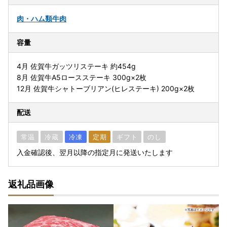
肉・ハム類
牛肉
容量
4月 佐賀牛ガッツリステーキ 約454g
8月 佐賀牛A5ロースステーキ 300g×2枚
12月 佐賀牛シャトーブリアン(ヒレステーキ) 200g×2枚
配送
常温
冷蔵
冷凍
定期
ギフト
のし
入金確認後、翌月以降の指定月に発送いたします
返礼品画像