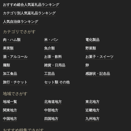
おすすめ総合人気返礼品ランキング
カテゴリ別人気返礼品ランキング
人気自治体ランキング
カテゴリでさがす
肉・ハム類
米・パン
電化製品
果実類
魚介類
野菜類
酒・アルコール
お茶・飲料
お菓子・スイーツ
麺類
雑貨・日用品
卵
加工食品
工芸品
感謝状・記念品
旅行・チケット
セット類 その他
地域でさがす
地域一覧
北海道地方
東北地方
関東地方
中部地方
近畿地方
中国地方
四国地方
九州地方
おすすめ特集でさがす