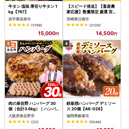
牛タン 塩味 厚切り牛タン 1
【スピード発送】【畜産農
kg【767】
家応援】数量限定 厳選 宮崎
牛 赤身 焼肉 計800g FN-Li
岩手県花巻市
宮崎県日南市
mited-PR_BDV5-26-2W
(1798)
(2126)
15,000
14,500
肉の泉佐野 ハンバーグ 30
鉄板焼ハンバーグ デミソー
個（合計3.6kg）｜ハンバ
ス 20個【A6-028】
ーグ 訳あり 黒毛和牛×なに
大阪府泉佐野市
福岡県飯塚市
わポーク
(22)
(5546)