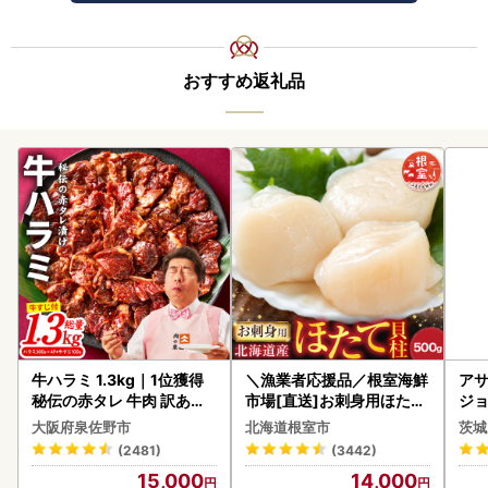
おすすめ返礼品
牛ハラミ 1.3kg｜1位獲得
＼漁業者応援品／根室海鮮
アサ
秘伝の赤タレ 牛肉 訳あり
市場[直送]お刺身用ほたて
ジョ
焼肉 BBQ
貝柱500g A-28002
(1ケース)
大阪府泉佐野市
北海道根室市
茨城
ビー
(2481)
(3442)
15,000
14,000