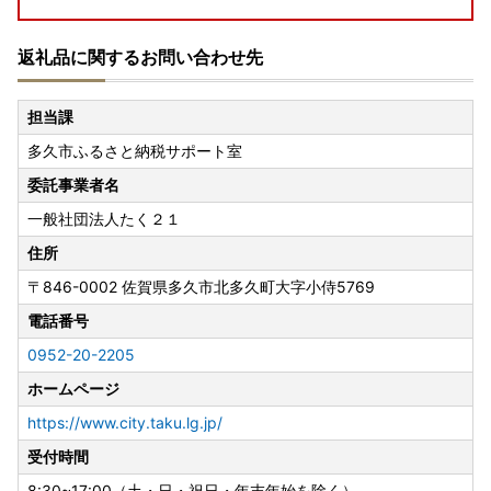
返礼品に関するお問い合わせ先
【お盆休みの返礼品の発送について】
担当課
令和8年8月7日（金）～令和8年8月16日（日）まで全ての
多久市ふるさと納税サポート室
返礼品の発送を停止致します。
寄附者様にはご迷惑をおかけいたしますが何卒ご理解のほど
委託事業者名
よろしくお願いいたします。
一般社団法人たく２１
住所
〒846-0002
佐賀県多久市北多久町大字小侍5769
電話番号
0952-20-2205
ホームページ
https://www.city.taku.lg.jp/
受付時間
8:30~17:00（土・日・祝日・年末年始を除く）