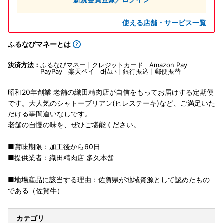
使える店舗・サービス一覧
ふるなびマネーとは
決済方法：
ふるなびマネー
クレジットカード
Amazon Pay
PayPay
楽天ペイ
d払い
銀行振込
郵便振替
昭和20年創業 老舗の織田精肉店が自信をもってお届けする定期便
です。大人気のシャトーブリアン(ヒレステーキ)など、ご満足いた
だける事間違いなしです。
老舗の自慢の味を、ぜひご堪能ください。
■賞味期限：加工後から60日
■提供業者：織田精肉店 多久本舗
■地場産品に該当する理由：佐賀県が地域資源として認めたもの
である（佐賀牛）
カテゴリ