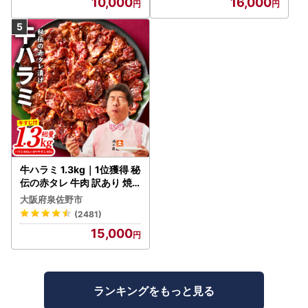
10,000
16,000
牛ハラミ 1.3kg｜1位獲得 秘
伝の赤タレ 牛肉 訳あり 焼
肉 BBQ
大阪府泉佐野市
(2481)
15,000
ランキングをもっと見る