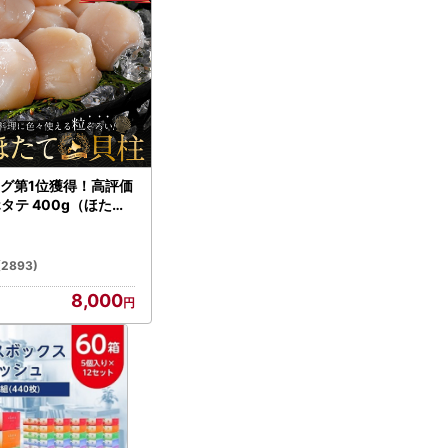
グ第1位獲得！高評価
ホタテ 400g（ほたて
）
(2893)
8,000