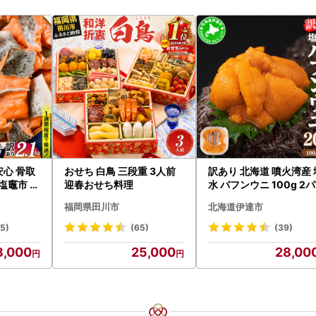
安心 骨取
おせち 白鳥 三段重 3人前
訳あり 北海道 噴火湾産 
 塩竈市 ]
迎春おせち料理
水 バフンウニ 100g 2
ク 計200g 《アフター
福岡県田川市
北海道伊達市
付き》うに ウニ 雲丹 
海の幸 魚介類 ウニ丼 お
35)
(65)
(39)
司 濃厚 無添加 産地直送
3,000
25,000
28,00
取り寄せ 山村水産 送料
料