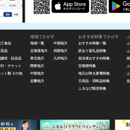
地域でさがす
おすすめ特集でさがす
加工食品
地域一覧
中国地方
おすすめ特集一覧
ふ
工芸品
北海道地方
四国地方
訳あり返礼品特集
ふ
感謝状・記念品
東北地方
九州地方
担当者おすすめ特集
控
旅行・チケット
関東地方
定期便特集
ふ
セット類 その他
中部地方
地元が誇る家電特集
ふ
近畿地方
日用品・消耗品特集
住
ふるなび限定特集