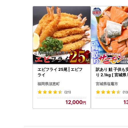
エビフライ 25尾 | エビフ
訳あり 鮭 子供も
ライ
り 2.1kg [ 宮城県
鮭
福岡県須恵町
宮城県塩竈市
(21)
(1
12,000
1