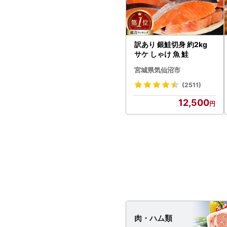
訳あり 銀鮭切身 約2kg
サケ しゃけ 魚 鮭
宮城県気仙沼市
(2511)
12,500
肉・
ハム類