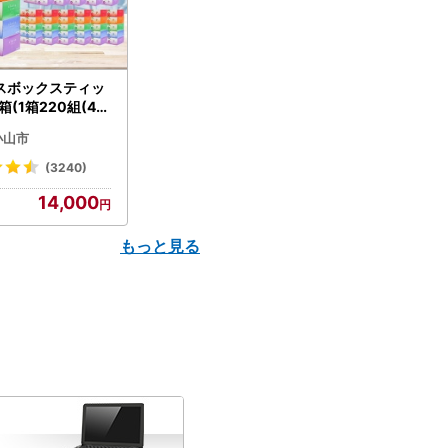
スボックスティッ
箱(1箱220組(44
(5個入り×12セッ
小山市
配送不可地域：離島
】【1256759】
(3240)
14,000
もっと見る