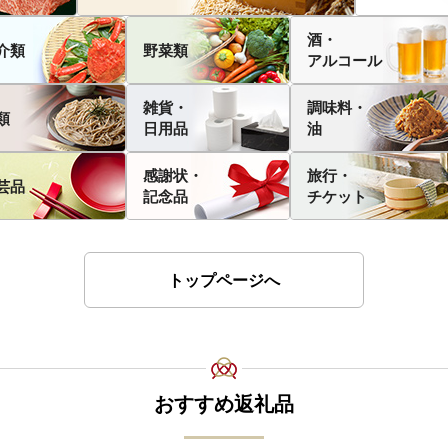
酒・
介類
野菜類
アルコール
雑貨・
調味料・
類
日用品
油
感謝状・
旅行・
芸品
記念品
チケット
トップページへ
おすすめ返礼品