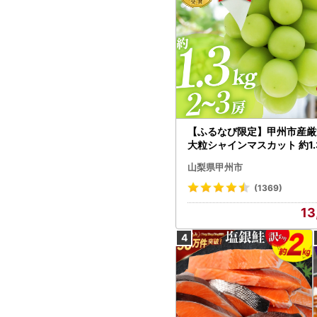
【ふるなび限定】甲州市産厳
大粒シャインマスカット 約1.3
～3房【2026年発送】（MG）
山梨県甲州市
472 FN-Limited-VO シャ
カット フルーツ
(1369)
13