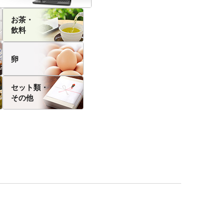
お茶・
飲料
卵
セット類・
その他