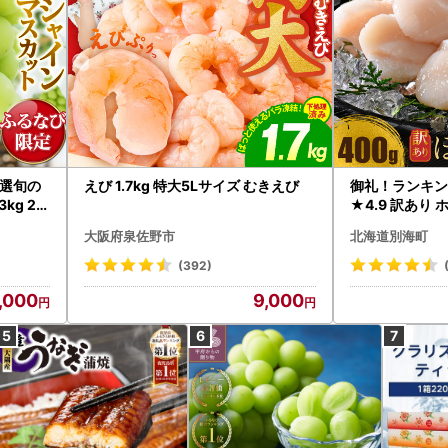
選旬の
えび 1.7kg 特大5Lサイズ むきえび
御礼！ランキン
kg 2
★4.9 訳あり 
B12-
帆立 貝柱 冷凍 
大阪府泉佐野市
北海道別海町
インマス
(392)
,000
9,000