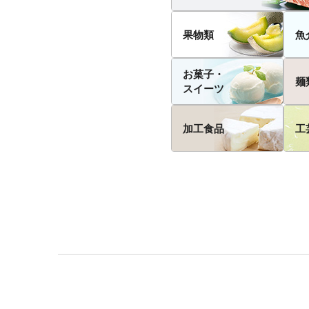
果物類
魚
お菓子・
麺
スイーツ
加工食品
工