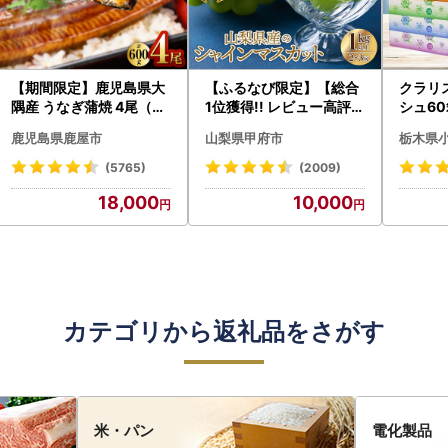
【期間限定】鹿児島県大
【ふるなび限定】【総合
クラリ
隅産 うなぎ蒲焼 4尾（60
1位獲得!! レビュー高評価
シュ60
0g） KN007-004-04-
★】〈2026年度配送分
0枚))
鹿児島県鹿屋市
山梨県甲府市
栃木県
cp18 うなぎ 鰻 魚 惣菜 総
〉山梨県産 シャインマス
ト)【
菜
カット 2～3房（1.0kg以
・沖縄県
(5765)
(2009)
上）シャイン フルーツ F
18,000
10,000
N-Limited-SP
カテゴリから返礼品をさがす
米・パン
電化製品