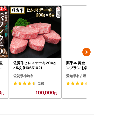
塩
佐賀牛ヒレステーキ200g
栗千本 黄金 1箱 9個入り モ
パッ
×5枚 (H065102)
ンブラン お菓子 スイーツ
保証
デザート モンブラン 人気
佐賀県神埼市
愛知県名古屋市
海鮮
寿
(35)
(703)
 お
0
100,000
9,000
無