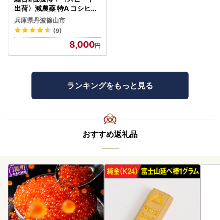
出荷〉減農薬 特A コシヒカ
リ 5kg 丹波篠山産 特別栽培
兵庫県丹波篠山市
米 こしひかり
(9)
8,000
ランキングをもっと見る
おすすめ返礼品