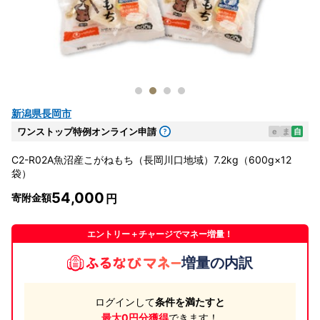
新潟県長岡市
ワンストップ特例オンライン申請
e
ま
自
C2-R02A魚沼産こがねもち（長岡川口地域）7.2kg（600g×12
袋）
54,000
寄附金額
エントリー＋チャージでマネー増量！
増量の内訳
ログインして
条件を満たすと
最大0円分獲得
できます！