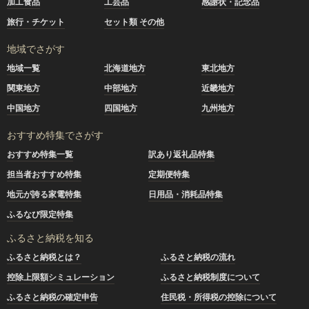
加工食品
工芸品
感謝状・記念品
旅行・チケット
セット類 その他
地域でさがす
地域一覧
北海道地方
東北地方
関東地方
中部地方
近畿地方
中国地方
四国地方
九州地方
おすすめ特集でさがす
おすすめ特集一覧
訳あり返礼品特集
担当者おすすめ特集
定期便特集
地元が誇る家電特集
日用品・消耗品特集
ふるなび限定特集
ふるさと納税を知る
ふるさと納税とは？
ふるさと納税の流れ
控除上限額シミュレーション
ふるさと納税制度について
ふるさと納税の確定申告
住民税・所得税の控除について