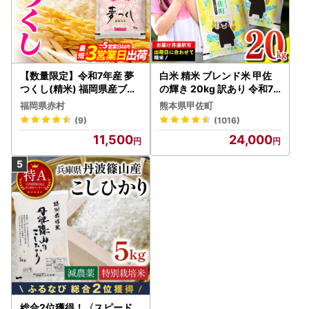
【数量限定】令和7年産 夢
白米 精米 ブレンド米 甲佐
つくし(精米) 福岡県産ブラ
の輝き 20kg 訳あり 令和7
ンド米 10kg (品番:3X11R7)
年産 【価格改定ZS】
福岡県赤村
熊本県甲佐町
(9)
(1016)
11,500
24,000
総合2位獲得！〈スピード