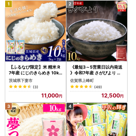
【ふるなび限定】米 精米 R
《最短3～5営業日以内発送
7年産 にじのきらめき 10kg
》令和7年産 さがびより 佐
10月 FN-Limited-PR
賀県産（精米）10kg
茨城県下妻市
佐賀県上峰町
(3)
(49)
11,000
12,500