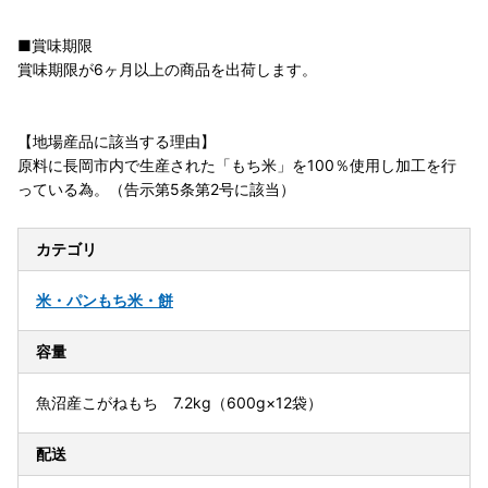
■賞味期限
賞味期限が6ヶ月以上の商品を出荷します。
【地場産品に該当する理由】
原料に長岡市内で生産された「もち米」を100％使用し加工を行
っている為。（告示第5条第2号に該当）
カテゴリ
米・パン
もち米・餅
容量
魚沼産こがねもち 7.2kg（600g×12袋）
配送