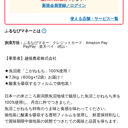
新規会員登録／ログイン
使える店舗・サービス一覧
ふるなびマネーとは
決済方法：
ふるなびマネー
クレジットカード
Amazon Pay
PayPay
楽天ペイ
d払い
【事業者】越後農産株式会社
★魚沼産「こがねもち」100%使用！
★7.2kg（600g×12袋）お届け！
★酸素を吸収するフィルムで個包装！
日本一の米どころ新潟県魚沼地域で栽培した魚沼こがねもち米を
100%使用し、丹念に杵でつきました。
魚沼こがねもち特有のうま味と食感を味わってください。
個包装に酸素を吸収する透明フィルムを使用し、鮮度保持剤なし
で賞味期限中個包装の状態でつきたての風味と品質を保ちます。