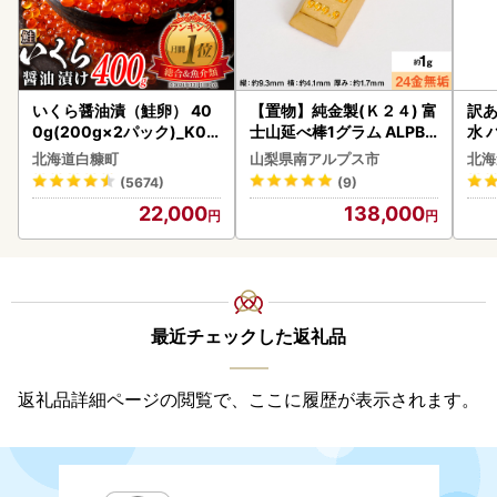
いくら醤油漬（鮭卵） 40
【置物】純金製(Ｋ２４) 富
訳あ
0g(200g×2パック)_K02
士山延べ棒1グラム ALPBK
水 
2-1676
180
ク 
北海道白糠町
山梨県南アルプス市
北海
付き
(5674)
(9)
海の
22,000
138,000
司 
取り
料
最近チェックした返礼品
返礼品詳細ページの閲覧で、ここに履歴が表示されます。