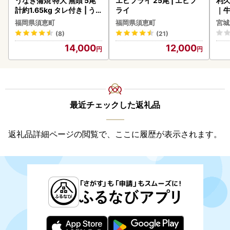
うなぎ蒲焼 特大 無頭 5尾
エビフライ 25尾 | エビフ
利久
計約1.65kg タレ付き | う
ライ
｜
なぎ蒲焼
福岡県須恵町
福岡県須恵町
宮城
(8)
(21)
14,000
12,000
最近チェックした返礼品
返礼品詳細ページの閲覧で、ここに履歴が表示されます。