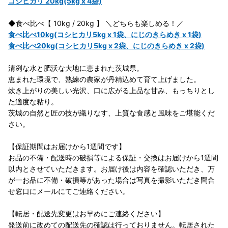
コシヒカリ 20kg(5kg x 4袋)
◆食べ比べ【 10kg / 20kg 】 ＼どちらも楽しめる！／
食べ比べ10kg(コシヒカリ5kg x 1袋、にじのきらめき x 1袋)
食べ比べ20kg(コシヒカリ5kg x 2袋、にじのきらめき x 2袋)
清冽な水と肥沃な大地に恵まれた茨城県。
恵まれた環境で、熟練の農家が丹精込めて育て上げました。
炊き上がりの美しい光沢、口に広がる上品な甘み、もっちりとし
た適度な粘り。
茨城の自然と匠の技が織りなす、上質な食感と風味をご堪能くだ
さい。
【保証期間はお届けから1週間です】
お品の不備・配送時の破損等による保証・交換はお届けから1週間
以内とさせていただきます。お届け後は内容を確認いただき、万
が一お品に不備・破損等があった場合は写真を撮影いただき問合
せ窓口にメールにてご連絡ください。
【転居・配送先変更はお早めにご連絡ください】
発送前に改めての配送先の確認は行っておりません。転居された