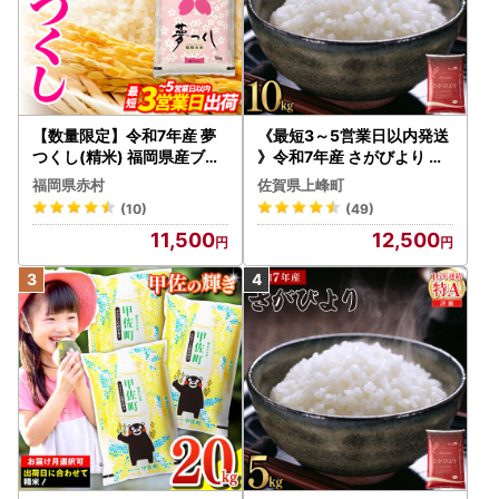
【数量限定】令和7年産 夢
《最短3～5営業日以内発送
つくし(精米) 福岡県産ブラ
》令和7年産 さがびより 佐
ンド米 10kg (品番:3X11R7)
賀県産（精米）10kg
福岡県赤村
佐賀県上峰町
(10)
(49)
11,500
12,500