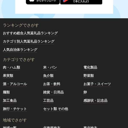
ランキングでさがす
おすすめ総合人気返礼品ランキング
カテゴリ別人気返礼品ランキング
人気自治体ランキング
カテゴリでさがす
肉・ハム類
米・パン
電化製品
果実類
魚介類
野菜類
酒・アルコール
お茶・飲料
お菓子・スイーツ
麺類
雑貨・日用品
卵
加工食品
工芸品
感謝状・記念品
旅行・チケット
セット類 その他
地域でさがす
地域一覧
北海道地方
東北地方