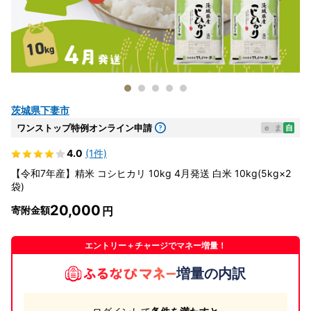
茨城県下妻市
ワンストップ特例オンライン申請
e
ま
自
4.0
(1件)
【令和7年産】精米 コシヒカリ 10kg 4月発送 白米 10kg(5kg×2
袋)
20,000
寄附金額
エントリー＋チャージでマネー増量！
増量の内訳