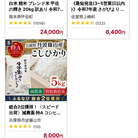
白米 精米 ブレンド米 甲佐
《最短発送(3~5営業日以内
の輝き 20kg 訳あり 令和7
)》令和7年産 さがびより 佐
年産 【価格改定ZS】
賀県産（精米）5kg
熊本県甲佐町
佐賀県上峰町
(1016)
(122)
24,000
6,400
総合2位獲得！〈スピード
出荷〉減農薬 特A コシヒカ
リ 5kg 丹波篠山産 特別栽培
兵庫県丹波篠山市
米 こしひかり
(10)
8,000