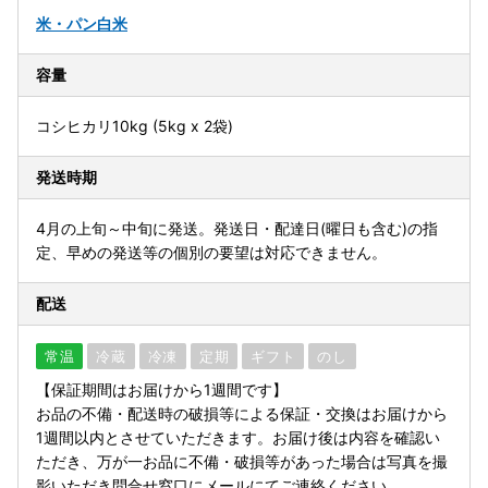
米・パン
白米
容量
コシヒカリ10kg (5kg x 2袋)
発送時期
4月の上旬～中旬に発送。発送日・配達日(曜日も含む)の指
定、早めの発送等の個別の要望は対応できません。
配送
常温
冷蔵
冷凍
定期
ギフト
のし
【保証期間はお届けから1週間です】
お品の不備・配送時の破損等による保証・交換はお届けから
1週間以内とさせていただきます。お届け後は内容を確認い
ただき、万が一お品に不備・破損等があった場合は写真を撮
影いただき問合せ窓口にメールにてご連絡ください。