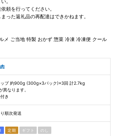
さい。
達依頼を行ってください。
しまった返礼品の再配達はできかねます。
ルメ ご当地 特製 おかず 惣菜 冷凍 冷凍便 クール
鴨肉
約900g (300g×3パック)×3回 計2.7kg
が異なります。
ト付き
より順次発送
凍
定期
ギフト
のし