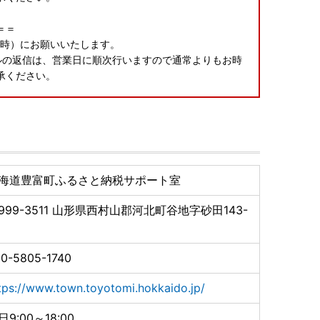
＝＝
8時）にお願いいたします。
ルの返信は、営業日に順次行いますので通常よりもお時
承ください。
請アプリ「IAM」で簡単便利にスマホで完結！〇●
海道豊富町ふるさと納税サポート室
に、
999-3511
山形県西村山郡河北町谷地字砂田143-
アム)」が登場しました！
が不要。
0-5805-1740
続きを大幅にスキップできます♪
tps://www.town.toyotomi.hokkaido.jp/
る申請」も引き続きご利用可能です。
日9:00～18:00