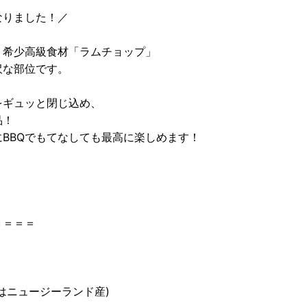
なりました！／
、希少高級食材「ラムチョップ」
沢な部位です。
をギュッと閉じ込め、
品！
BBQでもてなしても最高に楽しめます！
＝＝＝＝
はニュージーランド産)