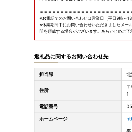
＝＝＝＝＝＝＝＝＝＝＝＝＝＝＝＝＝＝＝＝＝＝
※お電話でのお問い合わせは営業日（平日9時～1
※休業期間中にお問い合わせいただきましたメー
間を頂戴する場合がございます。あらかじめご了
◆寄附者の皆様へ◆
返礼品に関するお問い合わせ先
●〇豊富町ふるさと納税のワンストップ申請は、申
＼マイナンバーカードをお持ちの方へ朗報／
担当課
北
ご寄附をいただいた皆様のご負担を軽減するため
〒
スマホのみで申請を完結できるアプリ「IAM(アイ
住所
1
IAMを使用して申請すると、申請書の記入＆郵送
電話番号
05
署名や書類添付、ポスト投函など手間のかかる手
ホームページ
ht
※従来通りの「オンライン申請」「書類郵送によ
平