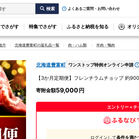
よくあるご質問・お問い合わせ
リでさがす
特集でさがす
ふるさと納税を知る
オリ
地方
北海道豊富町の返礼品一覧
肉・ハム類
羊肉・鴨肉
北海道豊富町
ワンストップ特例オンライン申請
【3か月定期便】フレンチラムチョップ 約900g×
59,000
寄附金額
エントリー＋チ
ログインして
条件を満た