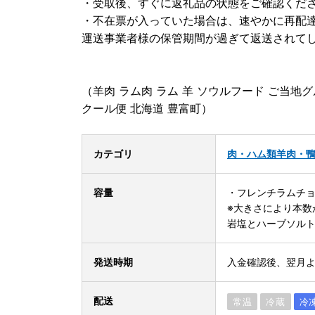
・受取後、すぐに返礼品の状態をご確認くだ
・不在票が入っていた場合は、速やかに再配
運送事業者様の保管期間が過ぎて返送されて
（羊肉 ラム肉 ラム 羊 ソウルフード ご当地グ
クール便 北海道 豊富町）
カテゴリ
肉・ハム類
羊肉・
容量
・フレンチラムチョップ 
※大きさにより本数
岩塩とハーブソル
発送時期
入金確認後、翌月
配送
常温
冷蔵
冷