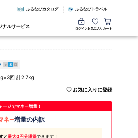
ふるなびカタログ
ふるなびトラベル
ジナルサービス
ログイン
お気に入り
カート
e
ま
自
3回 計2.7kg
お気に入りに登録
ャージでマネー増量！
増量の内訳
すと
最大0円分獲得
できます！