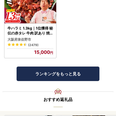
牛ハラミ 1.3kg｜1位獲得 秘
伝の赤タレ 牛肉 訳あり 焼
肉 BBQ
大阪府泉佐野市
(2479)
15,000
ランキングをもっと見る
おすすめ返礼品