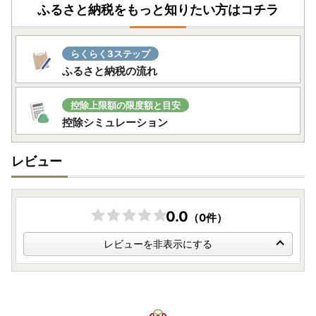
ふるさと納税をもっと知りたい方はコチラ
引き続きご利用可能です。
▼申請アプリ【IAM】のダウンロードについて▼
らくらく3ステップ
Android・iOSのアプリストアにて＜アイアム マイナンバ
ふるさと納税の流れ
ー＞で検索してみてください♪
＝＝＝＝＝＝＝＝＝＝＝＝＝＝＝＝＝＝＝＝＝＝＝＝
控除上限額の限度額と目安
【返礼品の配送について】
控除シミュレーション
・ご入金確認後、1か月程度でお届けいたします。
※一部返礼品を除きます。詳細は各返礼品の配送時期をご確
レビュー
認ください。
・返礼品は確実にお受け取りください。長期不在等の寄附者
様事由による返送、劣化については、再送を承ることができ
ませんのでご了承ください。
0.0
（0件）
・寄附者の都合（長期不在や転居先不明等）により返礼品が
お届けできず、配送業者の保管期限も切れてしまった場合
レビューを非表示にする
は、返礼品が破棄される場合がございますのでご注意くださ
い。
【寄附金受領証明書】