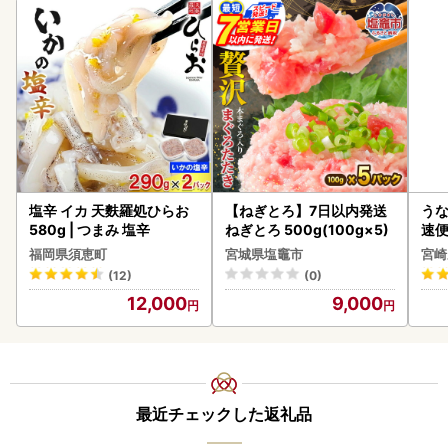
塩辛 イカ 天麩羅処ひらお
【ねぎとろ】7日以内発送
うな
580g | つまみ 塩辛
ねぎとろ 500g(100g×5)
速便
g以
福岡県須恵町
宮城県塩竈市
宮崎
(12)
(0)
12,000
9,000
最近チェックした返礼品