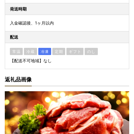
発送時期
入金確認後、1ヶ月以内
配送
常温
冷蔵
冷凍
定期
ギフト
のし
【配送不可地域】なし
返礼品画像