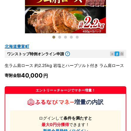
北海道豊富町
ワンストップ特例オンライン申請
e
ま
自
生ラム肩ロース 約2.25kg 岩塩とハーブソルト付き ラム肩ロース
40,000
寄附金額
エントリー＋チャージでマネー増量！
増量の内訳
ログインして
条件を満たすと
最大0円分獲得
できます！
新規会員登録／ログイン