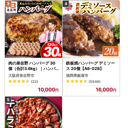
TEL：050-5805-1740
FAX：050-3385-1792
E-Mail：support@toyotomi.furusato-lg.jp
営業日のご案内：平日9時～18時 ※土日祝日、年末年始は休
業となります
＝＝＝＝＝＝＝＝＝＝＝＝＝＝＝＝＝＝＝＝＝＝＝＝
肉の泉佐野 ハンバーグ 30
鉄板焼ハンバーグ デミソー
個（合計3.6kg）｜ハンバ
ス 20個【A6-028】
ーグ 訳あり 黒毛和牛×なに
大阪府泉佐野市
福岡県飯塚市
わポーク
(22)
(5546)
10,000
16,000