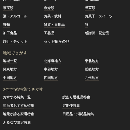
果実類
魚介類
野菜類
酒・アルコール
お茶・飲料
お菓子・スイーツ
麺類
雑貨・日用品
卵
加工食品
工芸品
感謝状・記念品
旅行・チケット
セット類 その他
地域でさがす
地域一覧
北海道地方
東北地方
関東地方
中部地方
近畿地方
中国地方
四国地方
九州地方
おすすめ特集でさがす
おすすめ特集一覧
訳あり返礼品特集
担当者おすすめ特集
定期便特集
地元が誇る家電特集
日用品・消耗品特集
ふるなび限定特集