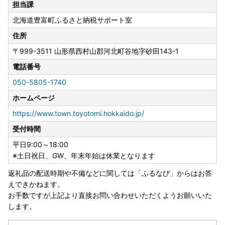
担当課
※休業期間中にお問い合わせいただきましたメールの返信
北海道豊富町ふるさと納税サポート室
は、営業日に順次行いますので通常よりもお時間を頂戴する
場合がございます。あらかじめご了承ください。
住所
〒999-3511
山形県西村山郡河北町谷地字砂田143-1
◆寄附者の皆様へ◆
電話番号
050-5805-1740
●〇豊富町ふるさと納税のワンストップ申請は、申請アプリ
ホームページ
「IAM」で簡単便利にスマホで完結！〇●
＼マイナンバーカードをお持ちの方へ朗報／
https://www.town.toyotomi.hokkaido.jp/
受付時間
ご寄附をいただいた皆様のご負担を軽減するために、
スマホのみで申請を完結できるアプリ「IAM(アイアム)」が
平日9:00～18:00
登場しました！
※土日祝日、GW、年末年始は休業となります
返礼品の配送時期や不備などに関しては「ふるなび」からはお答
IAMを使用して申請すると、申請書の記入＆郵送が不要。
えできかねます。
署名や書類添付、ポスト投函など手間のかかる手続きを大幅
お手数ですが上記より直接お問い合わせいただくようお願いいた
にスキップできます♪
します。
※従来通りの「オンライン申請」「書類郵送による申請」も