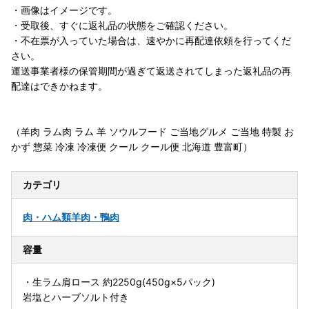
・画像はイメージです。
・受取後、すぐに返礼品の状態をご確認ください。
・不在票が入っていた場合は、速やかに再配達依頼を行ってくだ
さい。
運送事業者様の保管期間が過ぎて返送されてしまった返礼品の再
配達はできかねます。
（羊肉 ラム肉 ラム 羊 ソウルフード ご当地グルメ ご当地 特製 お
かず 惣菜 冷凍 冷凍便 クール クール便 北海道 豊富町）
カテゴリ
肉・ハム類
羊肉・鴨肉
容量
・生ラム肩ロース 約2250g(450g×5パック)
岩塩とハーブソルト付き