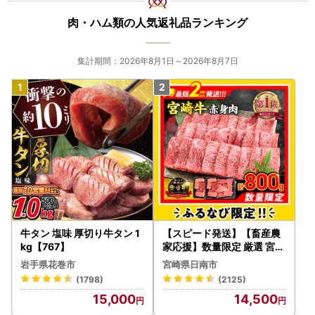
返礼品とは別に、入金確認後、お申込み時記載の寄附者様ご
住所に2週間程度で郵送いたします。
肉・ハム類の人気返礼品ランキング
※12月または年末年始にご寄附いただいた場合、通常よりも
郵送にお時間をいただきます。予めご了承ください。
集計期間：2026年8月1日～2026年8月7日
【ワンストップ特例申請書】
「希望する」にチェックをいただいた方に、寄附金受領証明
書とともにお送りいたします。
※寄附申込みのキャンセル、返礼品の変更・返品はできませ
ん。あらかじめご了承ください。
※お礼の品は協力事業者から直接発送いたします。発送のた
めに、協力事業者にも氏名・住所・電話番号の情報を提供し
ておりますので、予めご了承ください。
※ふるさと納税をされた方が受け取られた返礼品について
牛タン 塩味 厚切り牛タン 1
【スピード発送】【畜産農
は、一時所得として課税対象となる場合がございます。
kg【767】
家応援】数量限定 厳選 宮崎
牛 赤身 焼肉 計800g FN-Li
岩手県花巻市
宮崎県日南市
＝＝＝＝＝＝＝＝＝＝＝＝＝＝＝＝＝＝＝＝＝＝＝＝
mited-PR_BDV5-26-2W
(1798)
(2125)
◇お問い合わせはこちら◇
15,000
14,500
北海道豊富町ふるさと納税サポート室