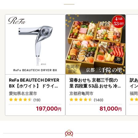
ReFa BEAUTECH DRYER
迎春おせち 京都三千院の
訳あ
BX【ホワイト】 ドライヤ
里 四段重 53品 おせち 冷蔵
イン
ー 美容 家電 ドライヤー リ
2027 先行予約
愛知県名古屋市
京都府亀岡市
福岡
ファ
(19)
(140)
197,000
81,000