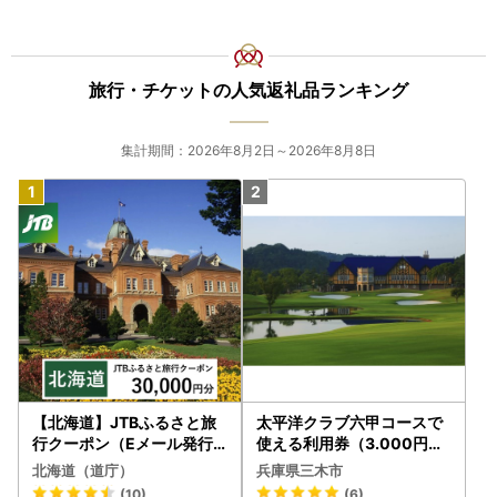
旅行・チケットの人気返礼品ランキング
集計期間：2026年8月2日～2026年8月8日
【北海道】JTBふるさと旅
太平洋クラブ六甲コースで
行クーポン（Eメール発行
使える利用券（3.000円分
）30,000円分 旅行 トラベ
）
北海道（道庁）
兵庫県三木市
ル 宿泊 人気 おすすめ JTB
(10)
(6)