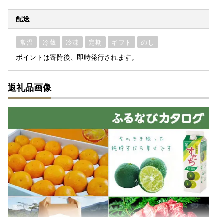
配送
常温
冷蔵
冷凍
定期
ギフト
のし
ポイントは寄附後、即時発行されます。
返礼品画像