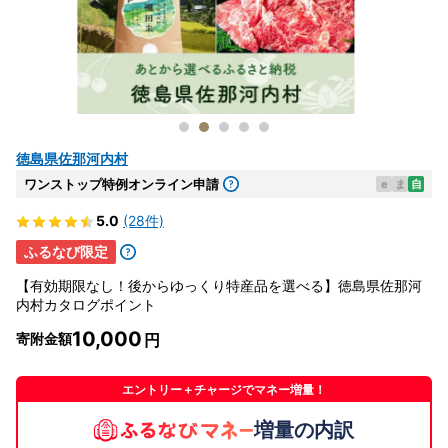
徳島県佐那河内村
ワンストップ特例オンライン申請
e
ま
自
5.0
(28件)
ふるなび限定
【有効期限なし！後からゆっくり特産品を選べる】徳島県佐那河
内村カタログポイント
10,000
寄附金額
エントリー＋チャージでマネー増量！
増量の内訳