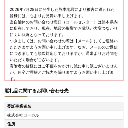
2026年7月28日に発生した熊本地震により被害に遭われた
皆様には、心よりお見舞い申し上げます。
当自治体のお問い合わせ窓口（コールセンター）は熊本県内
に所在しており、現在、地震の影響でお電話が大変つながり
にくい状況となっております。
つきましては、お問い合わせの際は【メール】にてご連絡い
ただきますようお願い申し上げます。なお、メールのご返信
につきましても順次対応しておりますが、通常よりお時間を
いただく場合がございます。
寄附者の皆様にはご不便をおかけし誠に申し訳ございません
が、何卒ご理解とご協力を賜りますようお願い申し上げま
す。
返礼品に関するお問い合わせ先
■お盆期間の休業日について
委託事業者名
8/11(火)および8/14(金)～8/16(日)のお盆期間につきまして
株式会社ローカル
は、お電話およびメールでの納税・返礼品に関するお問い合
わせ対応はお休みとさせていただきます。
住所