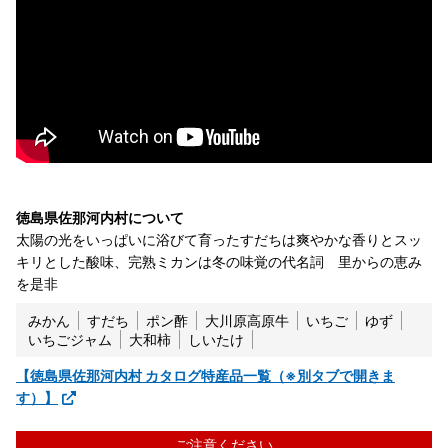
徳島県佐那河内村について
太陽の光をいっぱいに浴びて育ったすだちは爽やかな香りとスッ
キリとした酸味、完熟ミカンは冬の味覚の代名詞 里からの恵み
を是非
みかん
すだち
ポン酢
大川原高原牛
いちご
ゆず
いちごジャム
大和柿
しいたけ
【徳島県佐那河内村 カタログ特産品一覧（※別タブで開きま
す）】
ご注意ください