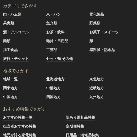
カテゴリでさがす
肉・ハム類
米・パン
電化製品
果実類
魚介類
野菜類
酒・アルコール
お茶・飲料
お菓子・スイーツ
麺類
雑貨・日用品
卵
加工食品
工芸品
感謝状・記念品
旅行・チケット
セット類 その他
地域でさがす
地域一覧
北海道地方
東北地方
関東地方
中部地方
近畿地方
中国地方
四国地方
九州地方
おすすめ特集でさがす
おすすめ特集一覧
訳あり返礼品特集
担当者おすすめ特集
定期便特集
地元が誇る家電特集
日用品・消耗品特集