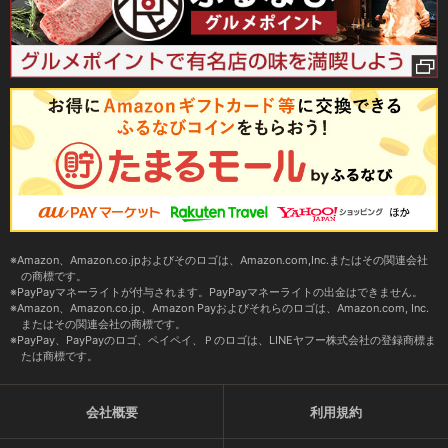
Amazon、Amazon.co.jpおよびそのロゴは、Amazon.com,Inc.またはその関連会社
の商標です。
PayPayマネーライトが付与されます。PayPayマネーライトの出金はできません。
Amazon、Amazon.co.jp、Amazon Payおよびそれらのロゴは、Amazon.com, Inc.
またはその関連会社の商標です。
PayPay、PayPayのロゴ、ペイペイ、Ｐのロゴは、LINEヤフー株式会社の登録商標ま
たは商標です。
会社概要
利用規約