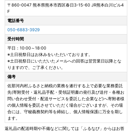
お盆期間にいただきましたお問い合わせにつきましては、8/
〒860-0047
熊本県熊本市西区春日3-15-60 JR熊本白川ビル4
17(月)以降にて順次ご対応させていただきます。
F
【ご寄附受付は365日24時間承り中!】
電話番号
050-6883-3929
受付時間
平日：10:00～18:00
※土日祝祭日はお休みをいただいております。
※土日祝祭日にいただいたメールへの回答は翌営業日以降とな
りますので、ご了承ください。
備考
佐那河内村ふるさと納税の業務を遂行する上で必要な業務委託
先(寄附受付・返礼品手配・受領証明書の発行及び送付・各種お
問い合わせ受付・配送サービスを委託した企業など)へ寄附者様
の個人情報を委託させていただく場合がございますが、その場
合には、守秘義務契約等を締結し、個人情報保護に万全を期し
ます。
返礼品の配送時期や不備などに関しては「ふるなび」からはお答