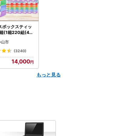
スボックスティッ
箱(1箱220組(44
(5個入り×12セッ
小山市
配送不可地域：離島
】【1256759】
(3240)
14,000
もっと見る