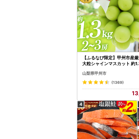
【ふるなび限定】甲州市産厳
大粒シャインマスカット 約1.3
～3房【2026年発送】（MG）
山梨県甲州市
472 FN-Limited-VO シャ
カット フルーツ
(1369)
13