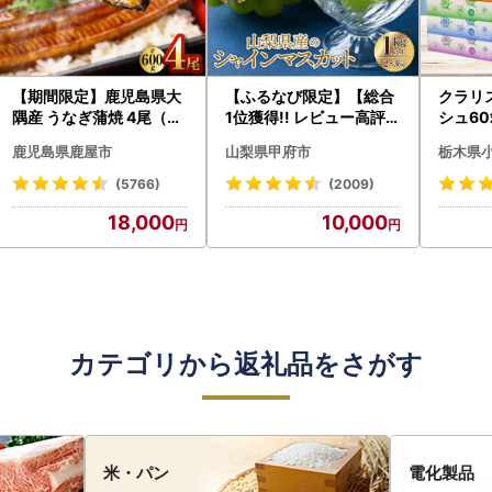
【期間限定】鹿児島県大
【ふるなび限定】【総合
クラリ
隅産 うなぎ蒲焼 4尾（60
1位獲得!! レビュー高評価
シュ60
0g） KN007-004-04-
★】〈2026年度配送分
0枚))
鹿児島県鹿屋市
山梨県甲府市
栃木県
cp18 うなぎ 鰻 魚 惣菜 総
〉山梨県産 シャインマス
ト)【
菜
カット 2～3房（1.0kg以
・沖縄県
(5766)
(2009)
上）シャイン フルーツ F
18,000
10,000
N-Limited-SP
カテゴリから返礼品をさがす
米・パン
電化製品