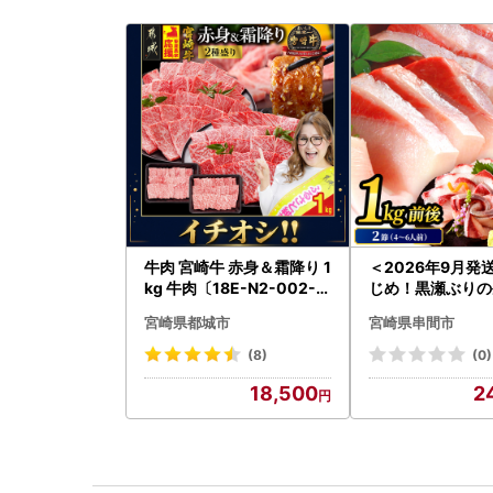
牛肉 宮崎牛 赤身＆霜降り 1
＜2026年9月発
kg 牛肉〔18E-N2-002-1
じめ！黒瀬ぶりの
kg-S4A6-CF〕
ロイン2節（1.0k
宮崎県都城市
宮崎県串間市
K001-012-260
(8)
(0)
18,500
2