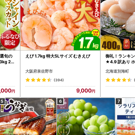
選旬の
えび 1.7kg 特大5Lサイズ むきえび
御礼！ランキン
kg 2
★4.9 訳あり 
B12-
帆立 貝柱 冷凍 
大阪府泉佐野市
北海道別海町
インマス
(394)
,000
9,000