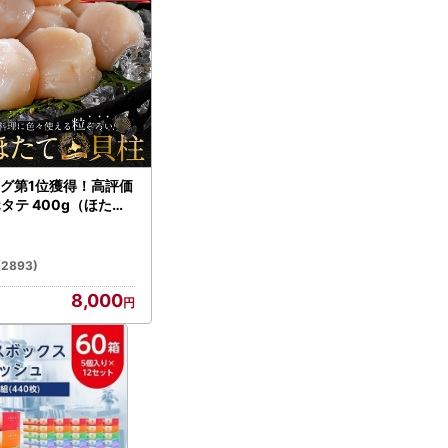
グ第1位獲得！高評価
ホタテ 400g（ほたて
）
(2893)
8,000