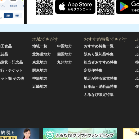
地域でさがす
おすすめ特集でさがす
加工食品
地域一覧
中国地方
おすすめ特集一覧
ふ
工芸品
北海道地方
四国地方
訳あり返礼品特集
ふ
感謝状・記念品
東北地方
九州地方
担当者おすすめ特集
控
旅行・チケット
関東地方
定期便特集
ふ
セット類 その他
中部地方
地元が誇る家電特集
ふ
近畿地方
日用品・消耗品特集
住
ふるなび限定特集