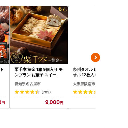
ット
栗千本 黄金 1箱 9個入り モ
泉州タオル 総パイル 白タ
ンブラン お菓子 スイーツ
オル 12枚入り 210匁
デザート モンブラン 人気
愛知県名古屋市
大阪府阪南市
(703)
(39)
0
9,000
10,000