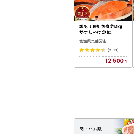
訳あり 銀鮭切身 約2kg
サケ しゃけ 魚 鮭
宮城県気仙沼市
(2511)
12,500
肉・
ハム類