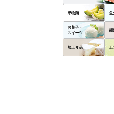
果物類
魚
お菓子・
麺
スイーツ
加工食品
工