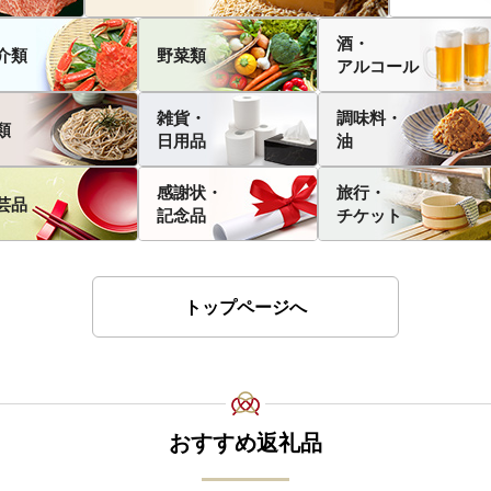
酒・
介類
野菜類
アルコール
雑貨・
調味料・
類
日用品
油
感謝状・
旅行・
芸品
記念品
チケット
トップページへ
おすすめ返礼品