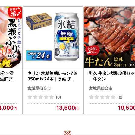
送分＞活
キリン 氷結無糖レモン7％
利久 牛タン塩味3個セ
生鮮ブリ
350ml×24本｜氷結 チュ
｜牛タン
g前後）_
ーハイ 仙台市
宮城県仙台市
宮城県仙台市
9
(0)
(0)
4,000
13,500
19,50