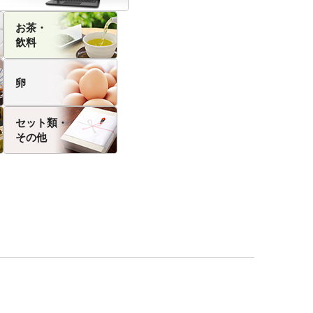
お茶・
飲料
卵
セット類・
その他