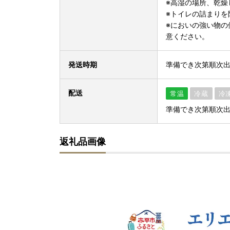
※高湿の場所、乾燥
※トイレの詰まりを
※においの強い物の
意ください。
発送時期
準備でき次第順次
配送
常温
冷蔵
冷
準備でき次第順次
返礼品画像