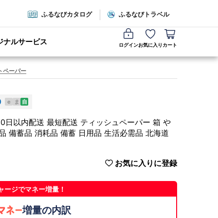
ふるなびカタログ
ふるなびトラベル
ジナルサービス
ログイン
お気に入り
カート
トペーパー
e
ま
自
最短 10日以内配送 最短配送 ティッシュペーパー 箱 や
品 備蓄品 消耗品 備蓄 日用品 生活必需品 北海道
お気に入りに登録
ャージでマネー増量！
増量の内訳