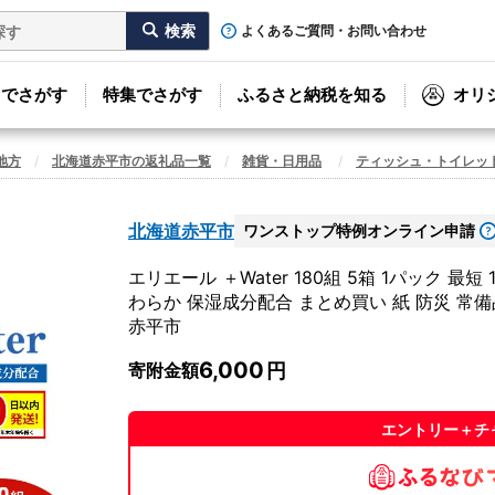
よくあるご質問・お問い合わせ
リでさがす
特集でさがす
ふるさと納税を知る
オリ
地方
北海道赤平市の返礼品一覧
雑貨・日用品
ティッシュ・トイレッ
北海道赤平市
ワンストップ特例オンライン申請
エリエール ＋Water 180組 5箱 1パック 
わらか 保湿成分配合 まとめ買い 紙 防災 常備
赤平市
6,000
寄附金額
エントリー＋チ