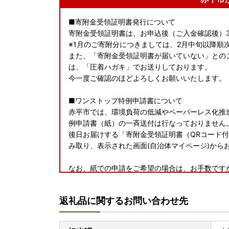
■寄附金受領証明書発行について
寄附金受領証明書は、お申込後（ご入金確認後）
※1月のご寄附分につきましては、2月中旬以降順
また、「寄附金受領証明書が届いていない」との
は、「圧着ハガキ」でお送りしております。
今一度ご確認のほどよろしくお願いいたします。
■ワンストップ特例申請書について
赤平市では、環境負荷の低減やペーパーレス化推進
例申請書（紙）の一斉送付は行なっておりません
後日お届けする「寄附金受領証明書（QRコード
み取り、表示された画面(自治体マイページ)から
なお、紙での申請をご希望の場合は、お手数です
しご提出ください。
※年末のお申込みつきましては、書類のお届けが
返礼品に関するお問い合わせ先
ドした用紙でご提出いただくことをお勧めいたし
また、添付書類に漏れのないよう、今一度ご確認