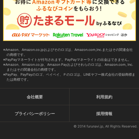
Amazon、Amazon.co.jpおよびそのロゴは、Amazon.com,Inc.またはその関連会社
の商標です。
PayPayマネーライトが付与されます。PayPayマネーライトの出金はできません。
Amazon、Amazon.co.jp、Amazon Payおよびそれらのロゴは、Amazon.com, Inc.
またはその関連会社の商標です。
PayPay、PayPayのロゴ、ペイペイ、Ｐのロゴは、LINEヤフー株式会社の登録商標ま
たは商標です。
会社概要
利用規約
プライバシーポリシー
採用情報
© 2014 furunavi.jp, All Rights Reserved.