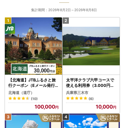
集計期間：2026年8月2日～2026年8月8日
【北海道】JTBふるさと旅
太平洋クラブ六甲コースで
行クーポン（Eメール発行
使える利用券（3.000円分
）30,000円分 旅行 トラベ
）
北海道（道庁）
兵庫県三木市
ル 宿泊 人気 おすすめ JTB
(10)
(6)
W030T
100,000
10,000