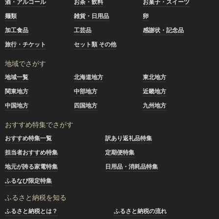
酒・アルコール
お茶・飲料
お菓子・スイーツ
麺類
雑貨・日用品
卵
加工食品
工芸品
感謝状・記念品
旅行・チケット
セット類 その他
地域でさがす
地域一覧
北海道地方
東北地方
関東地方
中部地方
近畿地方
中国地方
四国地方
九州地方
おすすめ特集でさがす
おすすめ特集一覧
訳あり返礼品特集
担当者おすすめ特集
定期便特集
地元が誇る家電特集
日用品・消耗品特集
ふるなび限定特集
ふるさと納税を知る
ふるさと納税とは？
ふるさと納税の流れ