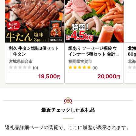
利久 牛タン塩味3個セット
訳あり ソーセージ福袋 ウ
北海
｜牛タン
インナー 5種セット 合計4.
80
5kg ソーセージ
クラ
宮城県仙台市
福岡県古賀市
北海
くら
(0)
(8)
道産
19,500
20,000
23
最近チェックした返礼品
返礼品詳細ページの閲覧で、ここに履歴が表示されます。