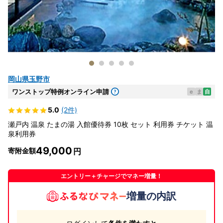
岡山県玉野市
ワンストップ特例オンライン申請
e
ま
自
5.0
(2件)
瀬戸内 温泉 たまの湯 入館優待券 10枚 セット 利用券 チケット 温
泉利用券
49,000
寄附金額
エントリー＋チャージでマネー増量！
増量の内訳