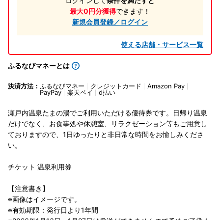
ログインして
条件を満たすと
最大0円分獲得
できます！
新規会員登録／ログイン
使える店舗・サービス一覧
ふるなびマネーとは
決済方法：
ふるなびマネー
クレジットカード
Amazon Pay
PayPay
楽天ペイ
d払い
瀬戸内温泉たまの湯でご利用いただける優待券です。日帰り温泉
だけでなく、お食事処や休憩室、リラクゼーション等もご用意し
ておりますので、1日ゆったりと非日常な時間をお愉しみくださ
い。
チケット 温泉利用券
【注意書き】
※画像はイメージです。
※有効期限：発行日より1年間