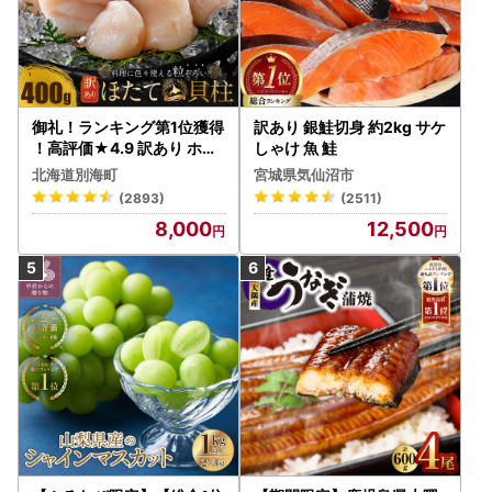
御礼！ランキング第1位獲得
訳あり 銀鮭切身 約2kg サケ
！高評価★4.9 訳あり ホタ
しゃけ 魚 鮭
テ 400g（ほたて 帆立 貝柱
北海道別海町
宮城県気仙沼市
冷凍 ）
(2893)
(2511)
8,000
12,500