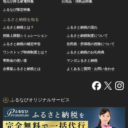
地元が誇る家電特集
日用品・消耗品特集
ふるなび限定特集
ふるさと納税を知る
ふるさと納税とは？
ふるさと納税の流れ
控除上限額シミュレーション
ふるさと納税制度について
ふるさと納税の確定申告
住民税・所得税の控除について
ワンストップ特例制度とは？
ふるさと納税のお礼特典
寄附金の使い道
マンガふるさと納税
企業版ふるさと納税とは
よくあるご質問・お問い合わせ
ふるなびオリジナルサービス