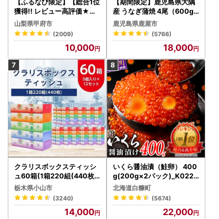
【ふるなび限定】【総合1位
【期間限定】鹿児島県大隅
獲得!! レビュー高評価★】
産 うなぎ蒲焼 4尾（600g
〈2026年度配送分〉山梨
） KN007-004-04-cp18
山梨県甲府市
鹿児島県鹿屋市
県産 シャインマスカット 2
うなぎ 鰻 魚 惣菜 総菜
(2009)
(5766)
～3房（1.0kg以上）シャイ
10,000
18,000
ン フルーツ FN-Limited-S
P
クラリスボックスティッシ
いくら醤油漬（鮭卵） 400
ュ60箱(1箱220組(440枚))
g(200g×2パック)_K022-
(5個入り×12セット)【配送
1676
栃木県小山市
北海道白糠町
不可地域：離島・沖縄県】
(3240)
(5674)
【1256759】
14,000
22,000