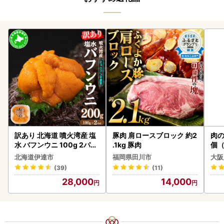
訳あり 北海道 噴火湾産 塩
豚肉 肩ロースブロック 約2
肉の
水 バフンウニ 100g 2パッ
.1kg 豚肉
個（
ク 計200g 《アフター保証
ーグ
北海道伊達市
福岡県田川市
大阪
付き》うに ウニ 雲丹 海鮮
わ
(39)
(11)
海の幸 魚介類 ウニ丼 お寿
28,000
14,000
司 濃厚 無添加 産地直送 お
取り寄せ 山村水産 送料無
料