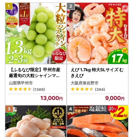
【ふるなび限定】甲州市産
えび 1.7kg 特大5Lサイズ む
厳選旬の大粒シャインマス
きえび
カット 約1.3kg 2～3房【2
山梨県甲州市
大阪府泉佐野市
026年発送】（MG）B12-
(1369)
(394)
472 FN-Limited-VO シャ
13,000
9,000
インマスカット フルーツ