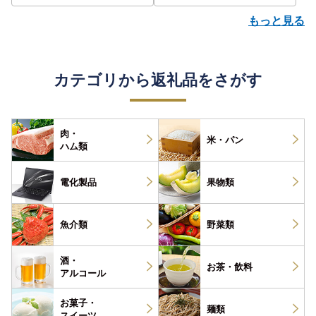
もっと見る
カテゴリから返礼品をさがす
肉・
米・パン
ハム類
電化製品
果物類
魚介類
野菜類
酒・
お茶・
飲料
アルコール
お菓子・
麺類
スイーツ