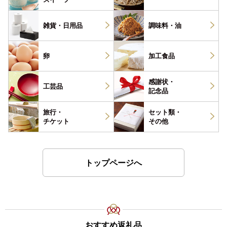
雑貨・
日用品
調味料・
油
卵
加工食品
感謝状・
工芸品
記念品
旅行・
セット類・
チケット
その他
トップページへ
おすすめ返礼品