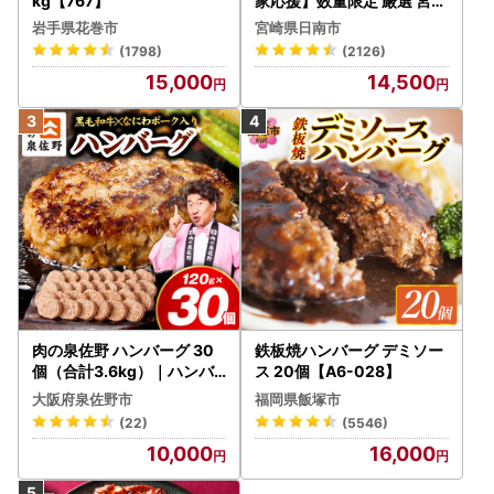
kg【767】
家応援】数量限定 厳選 宮崎
牛 赤身 焼肉 計800g FN-Li
岩手県花巻市
宮崎県日南市
mited-PR_BDV5-26-2W
(1798)
(2126)
15,000
14,500
肉の泉佐野 ハンバーグ 30
鉄板焼ハンバーグ デミソー
個（合計3.6kg）｜ハンバ
ス 20個【A6-028】
ーグ 訳あり 黒毛和牛×なに
大阪府泉佐野市
福岡県飯塚市
わポーク
(22)
(5546)
10,000
16,000