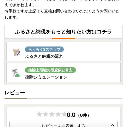
---------------------
えできかねます。
お手数ですが上記より直接お問い合わせいただくようお願いいた
します。
ワンストップ特例申請書は、ダウンロードも可能です。お急
ぎの場合にはダウンロードください。
ふるさと納税をもっと知りたい方はコチラ
■ワンストップ特例申請書提出先
らくらく3ステップ
〒811-2292
ふるさと納税の流れ
福岡県糟屋郡志免町志免中央1丁目1番1号
志免町役場 ふるさと納税担当
控除上限額の限度額と目安
TEL：092-935-1854
控除シミュレーション
■オンラインワンストップ申請について
レビュー
志免町へのワンストップ申請は、オンライン申請も可能で
す。
複数自治体の寄附もまとめて申請ができ、変更届もオンライ
0.0
ン上で完結します。ぜひご活用ください。
（0件）
レビューを非表示にする