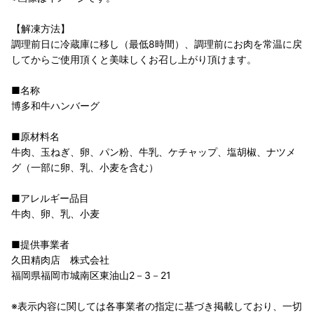
【解凍方法】
調理前日に冷蔵庫に移し（最低8時間）、調理前にお肉を常温に戻
してからご使用頂くと美味しくお召し上がり頂けます。
■名称
博多和牛ハンバーグ
■原材料名
牛肉、玉ねぎ、卵、パン粉、牛乳、ケチャップ、塩胡椒、ナツメ
グ（一部に卵、乳、小麦を含む）
■アレルギー品目
牛肉、卵、乳、小麦
■提供事業者
久田精肉店 株式会社
福岡県福岡市城南区東油山2－3－21
※表示内容に関しては各事業者の指定に基づき掲載しており、一切