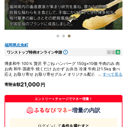
福岡県志免町
ワンストップ特例オンライン申請
e
ま
自
博多和牛 100％ 贅沢 手ごね ハンバーグ 150g×10個 牛肉のみ 肉
お肉 和牛 国産牛 焼くだけ おかず お弁当 冷凍 牛肉 計1.5kg 食べ
...
すべて見る
応え お取り寄せ お取り寄せグルメ オリジナル配合スパイス 旨味
簡単調理
21,000
寄附金額
エントリー＋チャージでマネー増量！
増量の内訳
ログインして
条件を満たすと