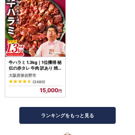
牛ハラミ 1.3kg｜1位獲得 秘
伝の赤タレ 牛肉 訳あり 焼
肉 BBQ
大阪府泉佐野市
(2480)
15,000
ランキングをもっと見る