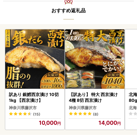
おすすめ返礼品
訳あり 銀鱈西京漬け 10切
【訳あり】 特大 西京漬け
北海
1kg 【西京漬け】
4種 8切 西京漬け
80
クラ
神奈川県藤沢市
神奈川県藤沢市
北海
くら
(15)
(8)
道産
10,000
14,000
23