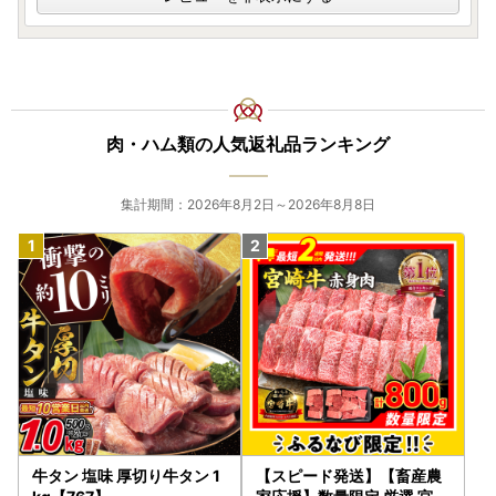
●自治体マイページ
https://mypg.jp/
■注意事項
・年末にお申込みの方は、状況によって1月1日以降の発送と
なります。
肉・ハム類の人気返礼品ランキング
・ワンストップ特例申請書の提出期日までに間に合わなかっ
た場合、別途確定申告が必要になりますのでご注意くださ
い。
集計期間：2026年8月2日～2026年8月8日
牛タン 塩味 厚切り牛タン 1
【スピード発送】【畜産農