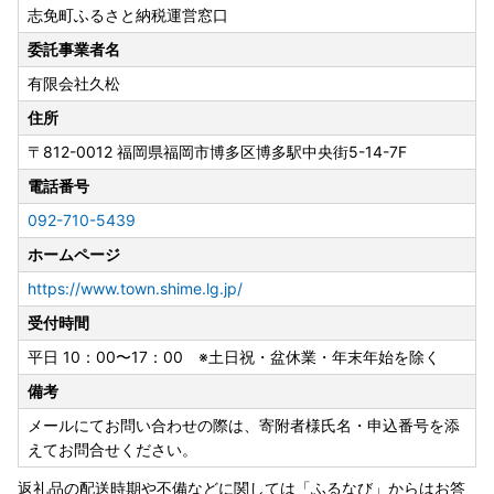
志免町ふるさと納税運営窓口
夏季休業日
委託事業者名
8月13日（木）～8月16日（日）
有限会社久松
---------------------
住所
事務所移転に伴う休業日
〒812-0012
福岡県福岡市博多区博多駅中央街5-14-7F
8月24日（月）・8月25日（火）
電話番号
※寄附申込は上記期間も受け付けております。
092-710-5439
◆お問い合わせは窓口対応日に順次ご返信いたします。
ホームページ
◆事務所移転に伴う休業日（8月24日・25日）にお急ぎのご
用件がございましたら、志免町役場（TEL：092-935-185
https://www.town.shime.lg.jp/
4）までご連絡ください。
受付時間
◆返礼品の発送については、各ページの記載内容をご確認く
平日 10：00〜17：00 ※土日祝・盆休業・年末年始を除く
ださい。
◆返礼品ページに記載の納期よりお時間をいただく場合がご
備考
ざいます。
メールにてお問い合わせの際は、寄附者様氏名・申込番号を添
【窓口対応日：土日祝除く平日10時～17時】
えてお問合せください。
返礼品の配送時期や不備などに関しては「ふるなび」からはお答