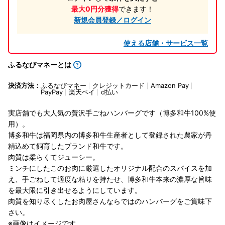
最大0円分獲得
できます！
新規会員登録／ログイン
使える店舗・サービス一覧
ふるなびマネーとは
決済方法：
ふるなびマネー
クレジットカード
Amazon Pay
PayPay
楽天ペイ
d払い
実店舗でも大人気の贅沢手ごねハンバーグです（博多和牛100%使
用）。
博多和牛は福岡県内の博多和牛生産者として登録された農家が丹
精込めて飼育したブランド和牛です。
肉質は柔らくてジューシー。
ミンチにしたこのお肉に厳選したオリジナル配合のスパイスを加
え、手ごねして適度な粘りを持たせ、博多和牛本来の濃厚な旨味
を最大限に引き出せるようにしています。
肉質を知り尽くしたお肉屋さんならではのハンバーグをご賞味下
さい。
※画像はイメージです。