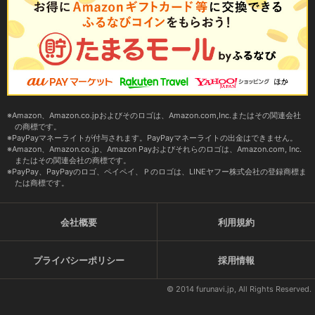
Amazon、Amazon.co.jpおよびそのロゴは、Amazon.com,Inc.またはその関連会社
の商標です。
PayPayマネーライトが付与されます。PayPayマネーライトの出金はできません。
Amazon、Amazon.co.jp、Amazon Payおよびそれらのロゴは、Amazon.com, Inc.
またはその関連会社の商標です。
PayPay、PayPayのロゴ、ペイペイ、Ｐのロゴは、LINEヤフー株式会社の登録商標ま
たは商標です。
会社概要
利用規約
プライバシーポリシー
採用情報
© 2014 furunavi.jp, All Rights Reserved.