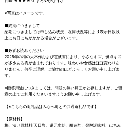
甘味 ★★★★☆ まろやかな甘さ
※写真はイメージです。
■納期につきまして
納期につきましては申し込み状況、在庫状況等により表示日数以
上にお日にちがかかる場合がございます。
■必ずお読みください
2025年の梅の大不作および雹被害により、小さなキズ、斑点キズ
が多少ある梅が含まれております。味わいや食感はほぼ変わりあ
りません。何卒ご理解、ご協力のほどよろしくお願い申し上げま
す。
※贈答用途につきましては、問題の無い範囲かと存じますが、ご留
意の上でご利用くださいますようお願い申し上げます。
【※こちらの返礼品はみなべ町との共通返礼品です】
【原材料】
梅、漬け原材料[天日塩、還元水飴、醸造酢、発酵調味料、はちみ