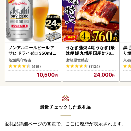
ノンアルコールビール ア
うなぎ 蒲焼 4尾 うなぎ [最
黒毛
サヒ ドライゼロ 350ml 24
速便 鰻 九州産 国産 計760
り
本 ノンアル ビール asashi
g以上]
茨城県守谷市
宮崎県宮崎市
京都
守谷市
(415)
(1134)
10,500
24,000
最近チェックした返礼品
返礼品詳細ページの閲覧で、ここに履歴が表示されます。