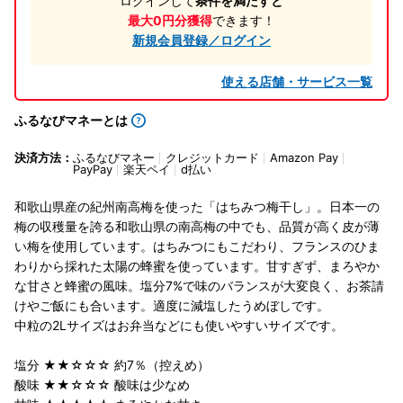
ログインして
条件を満たすと
最大0円分獲得
できます！
新規会員登録／ログイン
使える店舗・サービス一覧
ふるなびマネーとは
決済方法：
ふるなびマネー
クレジットカード
Amazon Pay
PayPay
楽天ペイ
d払い
和歌山県産の紀州南高梅を使った「はちみつ梅干し」。日本一の
梅の収穫量を誇る和歌山県の南高梅の中でも、品質が高く皮が薄
い梅を使用しています。はちみつにもこだわり、フランスのひま
わりから採れた太陽の蜂蜜を使っています。甘すぎず、まろやか
な甘さと蜂蜜の風味。塩分7%で味のバランスが大変良く、お茶請
けやご飯にも合います。適度に減塩したうめぼしです。
中粒の2Lサイズはお弁当などにも使いやすいサイズです。
塩分 ★★☆☆☆ 約7％（控えめ）
酸味 ★★☆☆☆ 酸味は少なめ