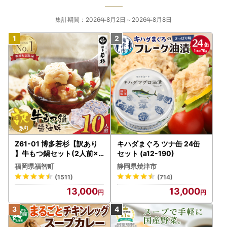
集計期間：2026年8月2日～2026年8月8日
Z61-01 博多若杉【訳あり
キハダまぐろ ツナ缶 24缶
】牛もつ鍋セット(2人前×5
セット (a12-190)
) 10人前 もつ鍋
福岡県福智町
静岡県焼津市
(1511)
(714)
13,000
13,000