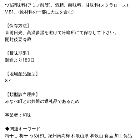
つ]/調味料(アミノ酸等)、酒精、酸味料、甘味料(スクラロース)、
V.B1、(原材料の一部に大豆を含む)
【保存方法】
直射日光、高温多湿を避けて冷暗所にて保存して下さい。
開封後要冷蔵
【賞味期限】
製造より180日
【地場産品類型】
8イ
【類型該当理由】
みなべ町との共通の返礼品であるため
事業者：和味
◆関連キーワード
梅干し 梅干 うめぼし 紀州南高梅 和歌山県 和歌山 食品 加工食品