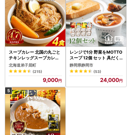
スープカレー 北国の丸ごと
レンジで1分 野菜をMOTTO
チキンレッグスープカレー
スープ 12個 セット 具だく
4個 3739
さんスープ 朝食 惣菜 国産
北海道弟子屈町
静岡県静岡市
野菜 常温保存
(215)
(53)
9,000
24,000