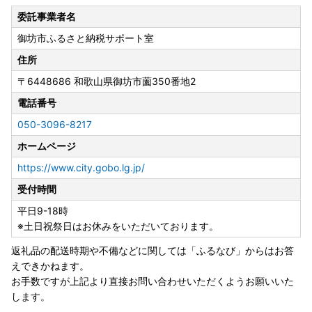
委託事業者名
新着返礼品ぞくぞく登場🎉
御坊市ふるさと納税サポート室
返礼品はこちら▶
住所
〒6448686
和歌山県御坊市薗350番地2
電話番号
050-3096-8217
ホームページ
https://www.city.gobo.lg.jp/
受付時間
平日9-18時
※土日祝祭日はお休みをいただいております。
返礼品の配送時期や不備などに関しては「ふるなび」からはお答
えできかねます。
お手数ですが上記より直接お問い合わせいただくようお願いいた
します。