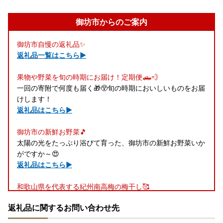
御坊市からのご案内
御坊市自慢の返礼品✨
返礼品一覧はこちら▶
果物や野菜を旬の時期にお届け！定期便🛻💨
一回の寄附で何度も届く🎁😲旬の時期においしいものをお届
けします！
返礼品はこちら▶
御坊市の新鮮お野菜🎵
太陽の光をたっぷり浴びて育った、御坊市の新鮮お野菜いか
がですか～😍
返礼品はこちら▶
和歌山県を代表する紀州南高梅の梅干し🥰
昔ながらの手作り梅干しから、塩分控えめ、はちみつ風味な
返礼品に関するお問い合わせ先
どバリエーションも豊富です！
返礼品はこちら▶