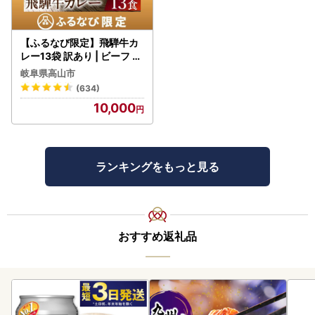
【ふるなび限定】飛騨牛カ
レー13袋 訳あり | ビーフ レ
トルト 訳あり DC006-CP
岐阜県高山市
01 FN-Limited-VO
(634)
10,000
ランキングをもっと見る
おすすめ返礼品