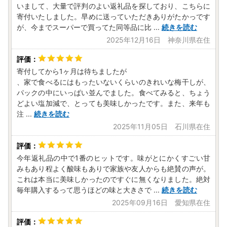
いまして、大量で評判のよい返礼品を探しており、こちらに
寄付いたしました。早めに送っていただきありがたかっです
が、今までスーパーで買ってた同等品に比
...
続きを読む
2025年12月16日 神奈川県在住
寄付してから1ヶ月は待ちましたが
、家で食べるにはもったいないくらいのきれいな梅干しが、
パックの中にいっぱい並んでました。食べてみると、ちょう
どよい塩加減で、とっても美味しかったです。また、来年も
注
...
続きを読む
2025年11月05日 石川県在住
今年返礼品の中で1番のヒットです。味がとにかくすごい甘
みもあり程よく酸味もありで家族や友人からも絶賛の声が。
これは本当に美味しかったのですぐに無くなりました。絶対
毎年購入するって思うほどの味と大きさで
...
続きを読む
2025年09月16日 愛知県在住