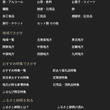
酒・アルコール
お茶・飲料
お菓子・スイーツ
麺類
雑貨・日用品
卵
加工食品
工芸品
感謝状・記念品
旅行・チケット
セット類 その他
地域でさがす
地域一覧
北海道地方
東北地方
関東地方
中部地方
近畿地方
中国地方
四国地方
九州地方
おすすめ特集でさがす
おすすめ特集一覧
訳あり返礼品特集
担当者おすすめ特集
定期便特集
地元が誇る家電特集
日用品・消耗品特集
ふるなび限定特集
ふるさと納税を知る
ふるさと納税とは？
ふるさと納税の流れ