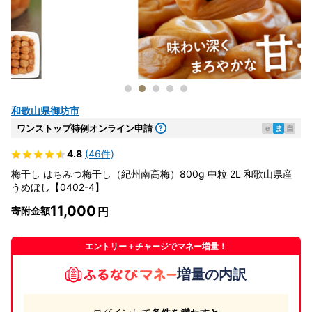
和歌山県御坊市
ワンストップ特例オンライン申請
e
ま
自
4.8
(46件)
梅干し はちみつ梅干し（紀州南高梅）800g 中粒 2L 和歌山県産
うめぼし【0402-4】
11,000
寄附金額
エントリー＋チャージでマネー増量！
増量の内訳