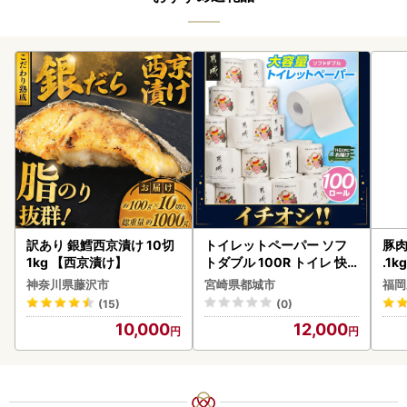
訳あり 銀鱈西京漬け 10切
トイレットペーパー ソフ
豚肉
1kg 【西京漬け】
トダブル 100R トイレ 快
.1k
速〔12-I5-TP100-R〕
神奈川県藤沢市
宮崎県都城市
福岡
(15)
(0)
10,000
12,000