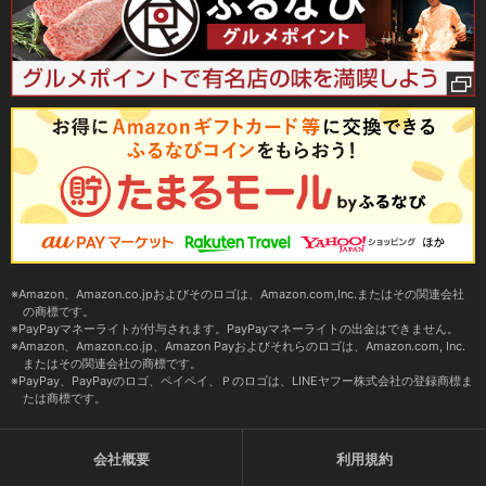
Amazon、Amazon.co.jpおよびそのロゴは、Amazon.com,Inc.またはその関連会社
の商標です。
PayPayマネーライトが付与されます。PayPayマネーライトの出金はできません。
Amazon、Amazon.co.jp、Amazon Payおよびそれらのロゴは、Amazon.com, Inc.
またはその関連会社の商標です。
PayPay、PayPayのロゴ、ペイペイ、Ｐのロゴは、LINEヤフー株式会社の登録商標ま
たは商標です。
会社概要
利用規約