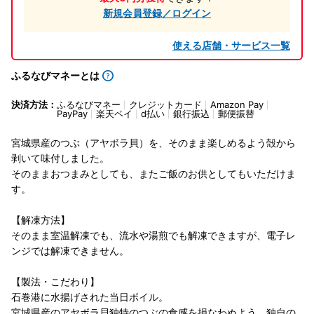
新規会員登録／ログイン
使える店舗・サービス一覧
ふるなびマネーとは
決済方法：
ふるなびマネー
クレジットカード
Amazon Pay
PayPay
楽天ペイ
d払い
銀行振込
郵便振替
宮城県産のつぶ（アヤボラ貝）を、そのまま楽しめるよう殻から
剥いて味付しました。
そのままおつまみとしても、またご飯のお供としてもいただけま
す。
【解凍方法】
そのまま室温解凍でも、流水や湯煎でも解凍できますが、電子レ
ンジでは解凍できません。
【製法・こだわり】
石巻港に水揚げされた当日ボイル。
宮城県産のアヤボラ貝独特のつぶの食感を損なわぬよう、独自の