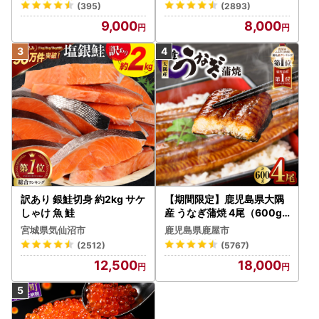
(395)
(2893)
9,000
8,000
訳あり 銀鮭切身 約2kg サケ
【期間限定】鹿児島県大隅
しゃけ 魚 鮭
産 うなぎ蒲焼 4尾（600g
） KN007-004-04-cp18
宮城県気仙沼市
鹿児島県鹿屋市
うなぎ 鰻 魚 惣菜 総菜
(2512)
(5767)
12,500
18,000