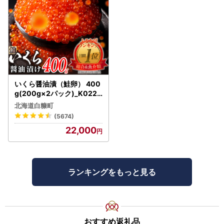
いくら醤油漬（鮭卵） 400
g(200g×2パック)_K022-
1676
北海道白糠町
(5674)
22,000
ランキングをもっと見る
おすすめ返礼品