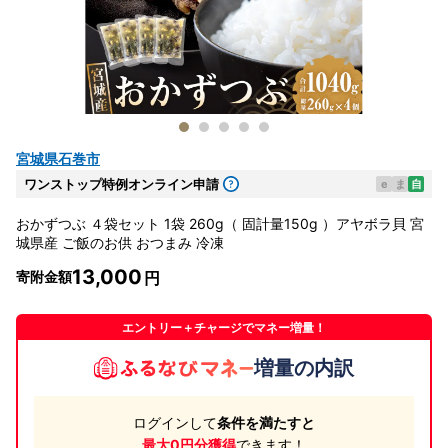
宮城県石巻市
ワンストップ特例オンライン申請
e
ま
自
おかずつぶ ４袋セット 1袋 260g（ 固計量150g ）アヤボラ貝 宮
城県産 ご飯のお供 おつまみ 冷凍
13,000
寄附金額
エントリー＋チャージでマネー増量！
増量の内訳
ログインして
条件を満たすと
最大0円分獲得
できます！