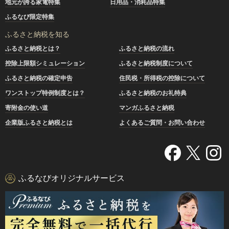
地元が誇る家電特集
日用品・消耗品特集
ふるなび限定特集
ふるさと納税を知る
ふるさと納税とは？
ふるさと納税の流れ
控除上限額シミュレーション
ふるさと納税制度について
ふるさと納税の確定申告
住民税・所得税の控除について
ワンストップ特例制度とは？
ふるさと納税のお礼特典
寄附金の使い道
マンガふるさと納税
企業版ふるさと納税とは
よくあるご質問・お問い合わせ
ふるなびオリジナルサービス