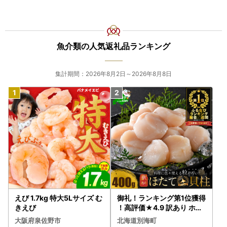
魚介類の人気返礼品ランキング
集計期間：2026年8月2日～2026年8月8日
えび 1.7kg 特大5Lサイズ む
御礼！ランキング第1位獲得
きえび
！高評価★4.9 訳あり ホタ
テ 400g（ほたて 帆立 貝柱
大阪府泉佐野市
北海道別海町
冷凍 ）