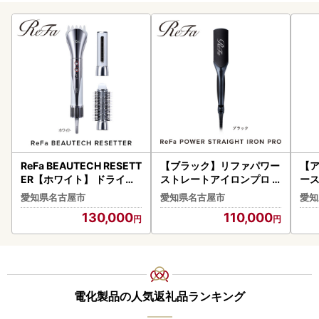
ReFa BEAUTECH RESETT
【ブラック】リファパワー
【
ER【ホワイト】 ドライヤ
ストレートアイロンプロ
ー
ー 家電 ヘアケア リファ ド
｜ 家電 美容 アイロン
｜ 
愛知県名古屋市
愛知県名古屋市
愛知
ライヤー
130,000
110,000
電化製品の人気返礼品ランキング