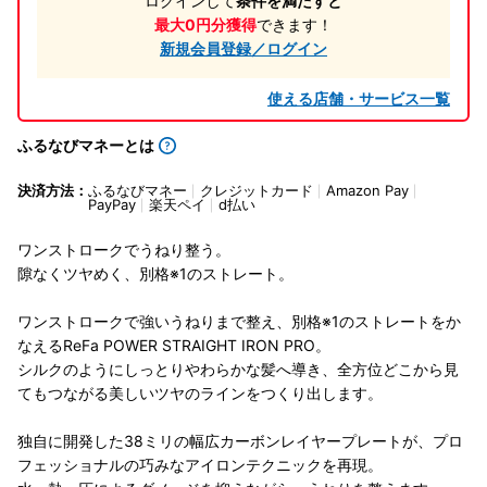
ログインして
条件を満たすと
最大0円分獲得
できます！
新規会員登録／ログイン
使える店舗・サービス一覧
ふるなびマネーとは
決済方法：
ふるなびマネー
クレジットカード
Amazon Pay
PayPay
楽天ペイ
d払い
ワンストロークでうねり整う。
隙なくツヤめく、別格※1のストレート。
ワンストロークで強いうねりまで整え、別格※1のストレートをか
なえるReFa POWER STRAIGHT IRON PRO。
シルクのようにしっとりやわらかな髪へ導き、全方位どこから見
てもつながる美しいツヤのラインをつくり出します。
独自に開発した38ミリの幅広カーボンレイヤープレートが、プロ
フェッショナルの巧みなアイロンテクニックを再現。