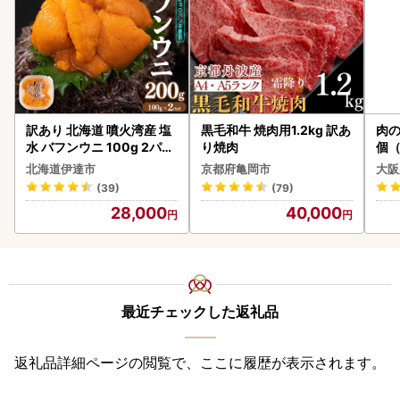
訳あり 北海道 噴火湾産 塩
黒毛和牛 焼肉用1.2kg 訳あ
肉の
水 バフンウニ 100g 2パッ
り焼肉
個（
ク 計200g 《アフター保証
ーグ
北海道伊達市
京都府亀岡市
大阪
付き》うに ウニ 雲丹 海鮮
わ
(39)
(79)
海の幸 魚介類 ウニ丼 お寿
28,000
40,000
司 濃厚 無添加 産地直送 お
取り寄せ 山村水産 送料無
料
最近チェックした返礼品
返礼品詳細ページの閲覧で、ここに履歴が表示されます。