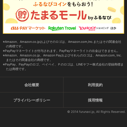
Amazon、Amazon.co.jpおよびそのロゴは、Amazon.com,Inc.またはその関連会社
の商標です。
PayPayマネーライトが付与されます。PayPayマネーライトの出金はできません。
Amazon、Amazon.co.jp、Amazon Payおよびそれらのロゴは、Amazon.com, Inc.
またはその関連会社の商標です。
PayPay、PayPayのロゴ、ペイペイ、Ｐのロゴは、LINEヤフー株式会社の登録商標ま
たは商標です。
会社概要
利用規約
プライバシーポリシー
採用情報
© 2014 furunavi.jp, All Rights Reserved.