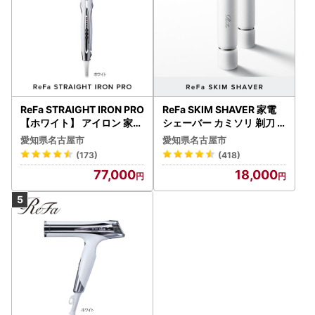
ReFa STRAIGHT IRON PRO
ReFa SKIM SHAVER 家電
【ホワイト】 アイロン 家電
シェーバー カミソリ 剃刀
美容 リファ アイロン
シェーバー
愛知県名古屋市
愛知県名古屋市
(173)
(418)
77,000
18,000