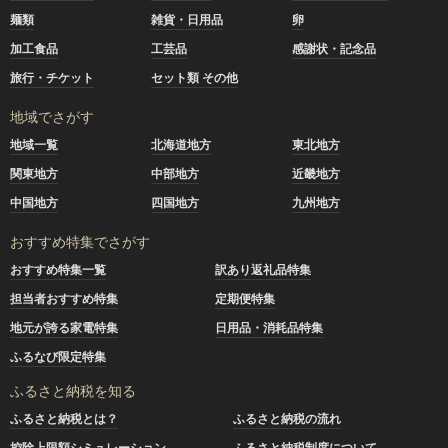
麺類
雑貨・日用品
卵
加工食品
工芸品
感謝状・記念品
旅行・チケット
セット類 その他
地域でさがす
地域一覧
北海道地方
東北地方
関東地方
中部地方
近畿地方
中国地方
四国地方
九州地方
おすすめ特集でさがす
おすすめ特集一覧
訳あり返礼品特集
担当者おすすめ特集
定期便特集
地元が誇る家電特集
日用品・消耗品特集
ふるなび限定特集
ふるさと納税を知る
ふるさと納税とは？
ふるさと納税の流れ
控除上限額シミュレーション
ふるさと納税制度について