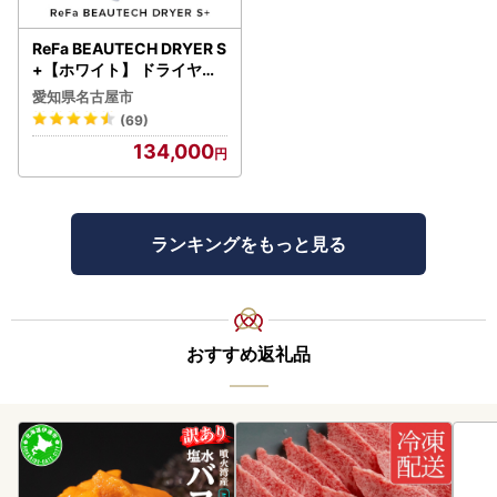
ReFa BEAUTECH DRYER S
+【ホワイト】 ドライヤー
美容 家電 ドライヤー リフ
愛知県名古屋市
ァ
(69)
134,000
ランキングをもっと見る
おすすめ返礼品