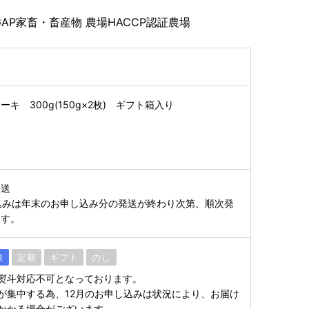
GAP家畜・畜産物 農場HACCP認証農場
キ 300g(150g×2枚) ギフト箱入り
発送
込みは年末のお申し込み分の発送が終わり次第、順次発
ます。
凍
定期
ギフト
のし
熨斗対応不可となっております。
が集中する為、12月のお申し込みは状況により、お届け
かかる場合がございます。