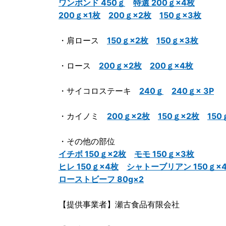
ワンポンド 450ｇ
特選 200ｇ×4枚
200ｇ×1枚
200ｇ×2枚
150ｇ×3枚
・肩ロース
150ｇ×2枚
150ｇ×3枚
・ロース
200ｇ×2枚
200ｇ×4枚
・サイコロステーキ
240ｇ
240ｇ× 3P
・カイノミ
200ｇ×2枚
150ｇ×2枚
150
・その他の部位
イチボ 150ｇ×2枚
モモ 150ｇ×3枚
ヒレ 150ｇ×4枚
シャトーブリアン 150ｇ×
ローストビーフ 80g×2
【提供事業者】瀬古食品有限会社