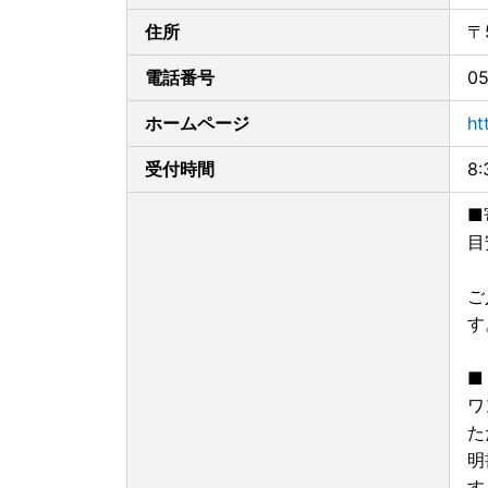
住所
〒
電話番号
05
ホームページ
ht
受付時間
8
■
目
ご
す
■
ワ
た
明
す