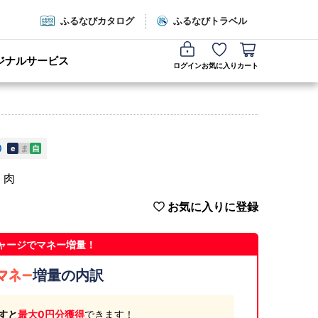
ふるなびカタログ
ふるなびトラベル
ジナルサービス
ログイン
お気に入り
カート
e
ま
自
 肉
お気に入りに登録
ャージでマネー増量！
増量の内訳
すと
最大0円分獲得
できます！