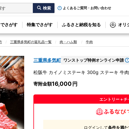
よくあるご質問・お問い合わせ
リでさがす
特集でさがす
ふるさと納税を知る
オリ
方
三重県多気町の返礼品一覧
肉・ハム類
牛肉
三重県多気町
ワンストップ特例オンライン申請
松阪牛 カイノミステーキ 300g ステーキ 牛肉
16,000
寄附金額
エントリー＋チ
ログインして
条件を満た