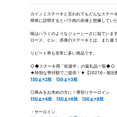
カイノミステーキと言われてもどんなステー
簡単に説明するとバラ肉の赤身と想像してい
味はハラミのようなジューシーさに似ていま
ロース、ヒレ、赤身のステーキとは、また違
リピート率も非常に多い商品です。
◇◆ステーキ用「松坂牛」の返礼品一覧◆◇
★特別な寄付額でご提供！★【2027.6～順次
150ｇ×2枚
150ｇ×3枚
◎厚みをお求めの方に！厚切りサーロイン
150ｇ×4枚
150ｇ×6枚
150ｇ×8枚
・サーロイン