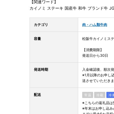
【関連ワード】
カイノミ ステーキ 国産牛 和牛 ブランド牛 J
カテゴリ
肉・ハム類
牛肉
容量
松阪牛カイノミステー
【消費期限】
発送日から30日
発送時期
入金確認後、順次
※1月以降のお申し
送させていただき
配送
常温
冷蔵
冷
※こちらの返礼品は
※年末はお申し込み
までに最大5か月程