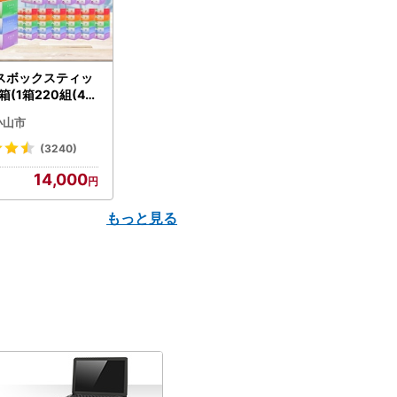
スボックスティッ
箱(1箱220組(44
(5個入り×12セッ
小山市
配送不可地域：離島
】【1256759】
(3240)
14,000
もっと見る