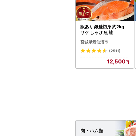
訳あり 銀鮭切身 約2kg
サケ しゃけ 魚 鮭
宮城県気仙沼市
(2511)
12,500
肉・
ハム類