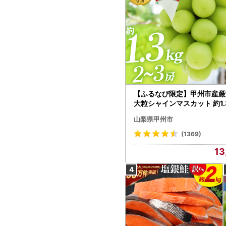
【ふるなび限定】甲州市産厳
大粒シャインマスカット 約1.3
～3房【2026年発送】（MG）
山梨県甲州市
472 FN-Limited-VO シャ
カット フルーツ
(1369)
13