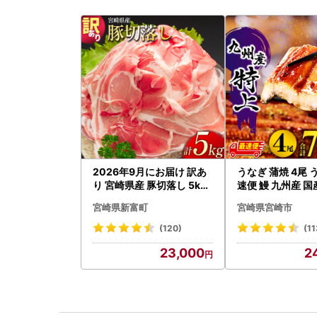
2026年9月にお届け 訳あ
うなぎ 蒲焼 4尾 
り 宮崎県産 豚切落し 5kg
速便 鰻 九州産 国
C325-2506-2609
g以上]
宮崎県新富町
宮崎県宮崎市
(120)
(11
23,000
2