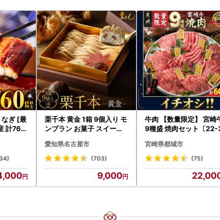
うなぎ [最
栗千本 黄金 1箱 9個入り モ
牛肉 【数量限定】 宮崎
産 計760
ンブラン お菓子 スイーツ
9種盛 焼肉セット〔22-
デザート モンブラン 人気
-006-600g〕都城 イ
愛知県名古屋市
宮崎県都城市
シ!! 牛肉
34)
(703)
(75)
4,000
9,000
22,00