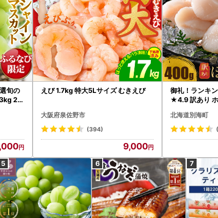
選旬の
えび 1.7kg 特大5Lサイズ むきえび
御礼！ランキン
kg 2
★4.9 訳あり 
B12-
帆立 貝柱 冷凍 
大阪府泉佐野市
北海道別海町
インマス
(394)
,000
9,000