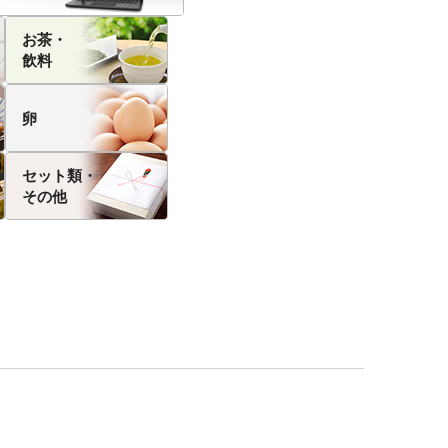
お茶・
飲料
卵
セット類・
その他