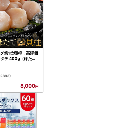
グ第1位獲得！高評価
ホタテ 400g（ほたて
）
(2893)
8,000