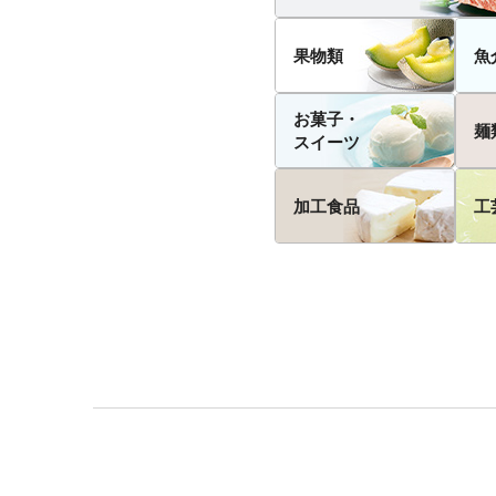
果物類
魚
お菓子・
麺
スイーツ
加工食品
工