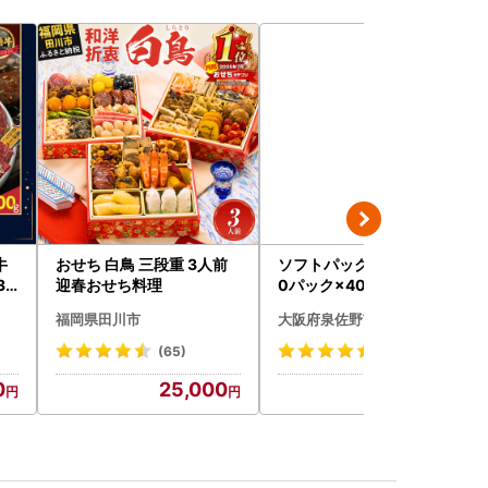
牛
おせち 白鳥 三段重 3人前
ソフトパックティッシュ 6
31
迎春おせち料理
0パック×400枚
チオ
福岡県田川市
大阪府泉佐野市
(65)
(50)
0
25,000
10,000