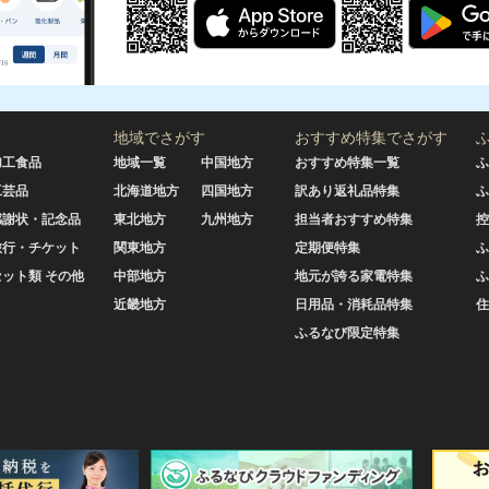
地域でさがす
おすすめ特集でさがす
加工食品
地域一覧
中国地方
おすすめ特集一覧
ふ
工芸品
北海道地方
四国地方
訳あり返礼品特集
ふ
感謝状・記念品
東北地方
九州地方
担当者おすすめ特集
控
旅行・チケット
関東地方
定期便特集
ふ
セット類 その他
中部地方
地元が誇る家電特集
ふ
近畿地方
日用品・消耗品特集
住
ふるなび限定特集