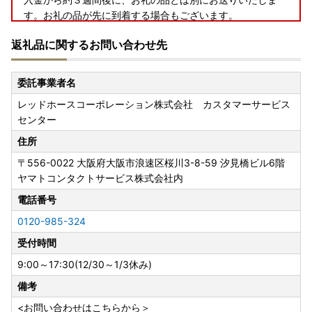
す。お礼の品が先に到着する場合もございます。
申込から２か月以上経過しても届かない場合はご連絡をお願
返礼品に関するお問い合わせ先
いいたします。
〇ワンストップ特例申請書について
委託事業者名
＜＜大河原町はワンストップ特例申請オンラインサービス対
レッドホースコーポレーション株式会社 カスタマーサービス
象自治体です＞＞
センター
申請アプリ「IAM（アイアム）」を使用していただくこと
で、書類の作成や申請書の郵送が不要となります。
住所
〒556-0022
大阪府大阪市浪速区桜川3-8-59 汐見橋ビル6階
寄附の申込の際に、ワンストップ特例申請を「希望する」と
ヤマトコンタクトサービス株式会社内
されたかたへ受領証明書と一緒に申請書をお送りしておりま
す。
電話番号
年末に寄附をされた場合、送付が申請期日に間に合わない可
0120-985-324
能性が高いため、お急ぎの場合は下記大河原町ホームページ
受付時間
をご確認いただき、オンライン申請をご利用いただくか、ご
自身で様式をダウンロード・印刷し手続きいただきますよう
9:00～17:30(12/30～1/3休み)
お願いいたします。提出の際はマイナンバー確認書類・本人
備考
確認書類の添付漏れにご注意ください。
提出期限は、
寄附をした翌年の１月10日まで
となります。
<お問い合わせはこちらから＞