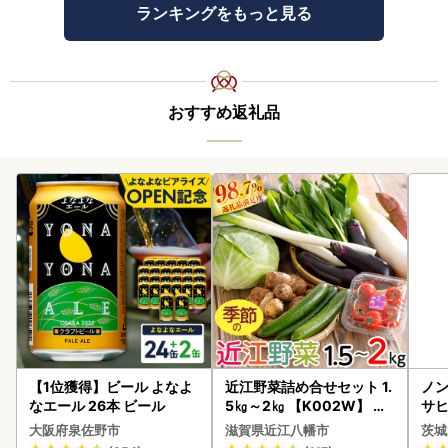
ランキングをもっと見る
おすすめ返礼品
【1位獲得】ビール よなよ
近江野菜詰め合せセット 1.
ノン
なエール 26本 ビール
5㎏～2㎏ 【K002W】 野
サヒ
菜 旬 新鮮
本 
大阪府泉佐野市
滋賀県近江八幡市
茨城
守