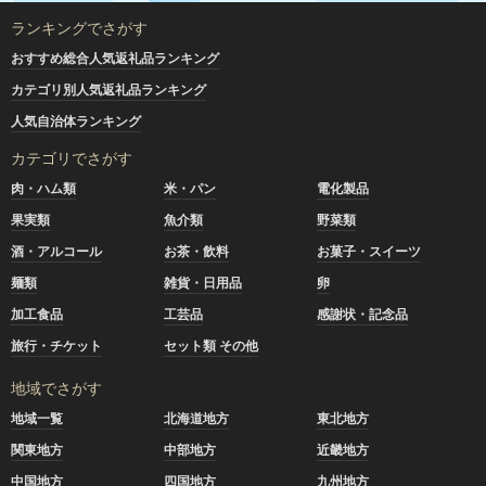
ランキングでさがす
おすすめ総合人気返礼品ランキング
カテゴリ別人気返礼品ランキング
人気自治体ランキング
カテゴリでさがす
肉・ハム類
米・パン
電化製品
果実類
魚介類
野菜類
酒・アルコール
お茶・飲料
お菓子・スイーツ
麺類
雑貨・日用品
卵
加工食品
工芸品
感謝状・記念品
旅行・チケット
セット類 その他
地域でさがす
地域一覧
北海道地方
東北地方
関東地方
中部地方
近畿地方
中国地方
四国地方
九州地方