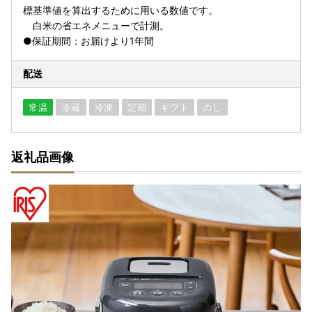
標基準値を算出するために用いる数値です。
白米の省エネメニューで計測。
●保証期間：お届けより1年間
配送
常温
冷蔵
冷凍
定期
ギフト
のし
返礼品画像