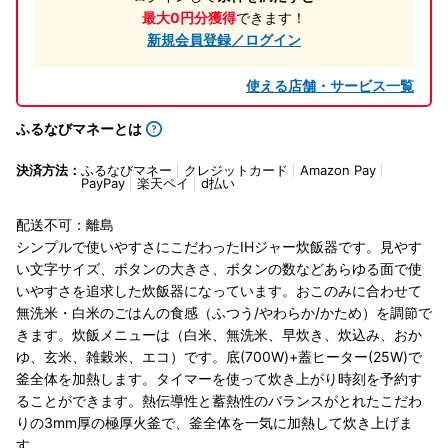
最大0円分獲得
できます！
新規会員登録／ログイン
使える店舗・サービス一覧
ふるなびマネーとは
決済方法：
ふるなびマネー
クレジットカード
Amazon Pay
PayPay
楽天ペイ
d払い
配送不可：離島
シンプルで使いやすさにこだわったIHジャー炊飯器です。見やす
い文字サイズ、ボタンの大きさ、ボタンの数などあらゆる面で使
いやすさを追求した炊飯器になっています。おこのみに合わせて
無洗米・白米のごはんの食感（ふつう/やわらか/かため）を調節で
きます。炊飯メニューは（白米、無洗米、早炊き、炊込み、おか
ゆ、玄米、雑穀米、エコ）です。底(700W)+蓋ヒーター(25W)で
釜全体を加熱します。タイマーを使って炊き上がり時刻を予約す
ることができます。熱伝導性と蓄熱性のバランスがとれたこだわ
りの3mm厚の極厚火釜で、釜全体を一気に加熱して炊き上げま
す。