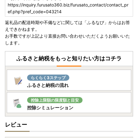
受付が完了しましたら、メールにてご連絡いたします。受付
https://inquiry.furusato360.biz/furusato_contact/contact_pr
書の送付は行っておりません。
ef.php?pref_code=043214
また年末は多くの申請書が送付されるため、確認にお時間を
返礼品の配送時期や不備などに関しては「ふるなび」からはお答
いただきます。あらかじめご了承ください。
えできかねます。
お手数ですが上記より直接お問い合わせいただくようお願いいた
▽大河原町ホームページ
します。
リンク
ふるさと納税をもっと知りたい方はコチラ
○ふるさと納税は「寄附」であるため、
申し込み後のキャン
セルは原則できません。
申込の際は、申込者、お礼の品（数
量・金額・色・サイズ・性能等）、クレジットカードの名義
らくらく3ステップ
等に誤りがないかよくご確認の上、申込をお願いいたしま
ふるさと納税の流れ
す。
〇アイリスオーヤマ製品について
控除上限額の限度額と目安
・お礼の品をメーカーから直送しているため、保証書に購入
控除シミュレーション
日・店舗等の記載はしておりません。かわりに
大河原町から
お送りする受領証明書のコピーをご一緒に保管
ください。メ
レビュー
ーカー保証の期間については、
お届けから1年間
となってお
ります。