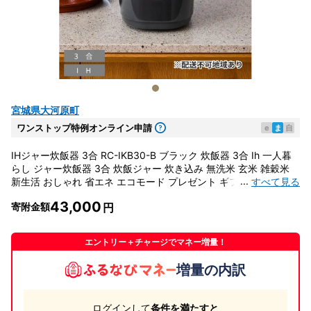
宮城県大河原町
ワンストップ特例オンライン申請
e
ま
自
IHジャー炊飯器 3合 RC-IKB30-B ブラック 炊飯器 3合 Ih 一人暮
らし ジャー炊飯器 3合 炊飯ジャー 炊き込み 無洗米 玄米 雑穀米
...
すべて見る
新生活 おしゃれ 省エネ エコモード プレゼント ギフト アイリスオ
ーヤマ
43,000
寄附金額
エントリー＋チャージでマネー増量！
増量の内訳
ログインして
条件を満たすと