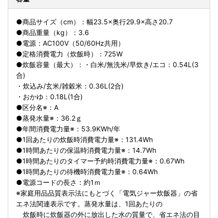
●商品サイズ（cm）：幅23.5×奥行29.9×高さ20.7
●商品重量（kg）：3.6
●電源：AC100V（50/60Hz共用）
●定格消費電力（炊飯時）：725W
●炊飯容量（最大）：・白米/無洗米/早炊き/エコ：0.54L(3
合)
・炊込み/玄米/雑穀米：0.36L(2合)
・おかゆ：0.18L(1合)
●区分名※：A
●蒸発水量※：36.2ｇ
●年間消費電力量※：53.9KWh/年
●1回あたりの炊飯時消費電力量※：131.4Wh
●1時間あたりの保温時消費電力量※：14.7Wh
●1時間あたりのタイマー予約時消費電力量※：0.67Wh
●1時間あたりの待機時消費電力量※：0.64Wh
●電源コードの長さ：約1ｍ
※家庭用品品質表示法にもとづく「電気ジャー炊飯器」の省
エネ法関連表示です。蒸発水量は、1回あたりの
炊飯時に炊飯器の外に放出した水の質量で、省エネ法の目