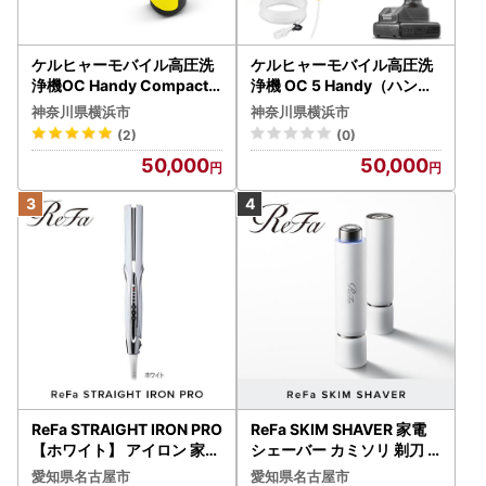
ケルヒャーモバイル高圧洗
ケルヒャーモバイル高圧洗
浄機OC Handy Compact
浄機 OC 5 Handy（ハンデ
（ハンディエア） APV000
ィジェット） APV0006
神奈川県横浜市
神奈川県横浜市
7
(2)
(0)
50,000
50,000
ReFa STRAIGHT IRON PRO
ReFa SKIM SHAVER 家電
【ホワイト】 アイロン 家電
シェーバー カミソリ 剃刀
美容 リファ アイロン
シェーバー
愛知県名古屋市
愛知県名古屋市